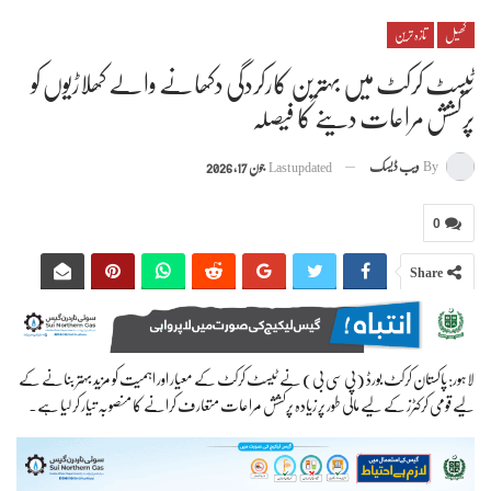
کھیل
تازہ ترین
ٹیسٹ کرکٹ میں بہترین کارکردگی دکھانے والے کھلاڑیوں کو
پرکشش مراعات دینے کا فیصلہ
By
ویب ڈیسک
Last updated
جون 17, 2026
0
Share
لاہور: پاکستان کرکٹ بورڈ (پی سی بی) نے ٹیسٹ کرکٹ کے معیار اور اہمیت کو مزید بہتر بنانے کے
لیے قومی کرکٹرز کے لیے مالی طور پر زیادہ پرکشش مراعات متعارف کرانے کا منصوبہ تیار کر لیا ہے۔