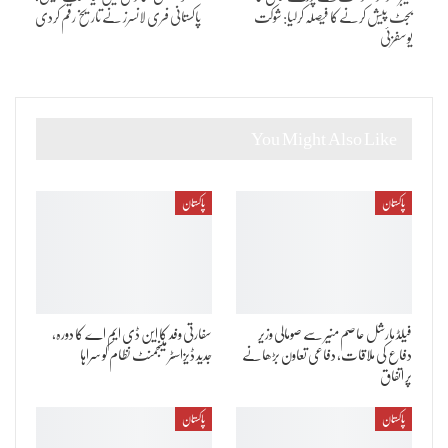
بجٹ پیش کرنےکا فیصلہ کرلیا: شوکت
پاکستانی فری لانسرز نے تاریخ رقم کردی
یوسفزئی
You Might Also Like
پاکستان
پاکستان
فیلڈ مارشل عاصم منیر سے صومالی وزیر
سفارتی وفد کا این ڈی ایم اے کا دورہ،
دفاع کی ملاقات، دفاعی تعاون بڑھانے
جدید ڈیزاسٹر مینجمنٹ نظام کو سراہا
پر اتفاق
پاکستان
پاکستان