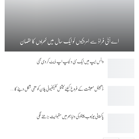
اے آئی فراڈ سے امریکیوں کو ایک سال میں کھربوں کا نقصان
واٹس ایپ میں ایک نئی دلچسپ اپ ڈیٹ کر دی گئی
ڈیجیٹل معیشت کے فروغ کیلئے نیشنل کنیکٹیوٹی پلان کو حتمی شکل دینے کا…
پاکستانی یوٹیوب چینلز کی دنیا بھر میں مقبولیت بڑھنے لگی