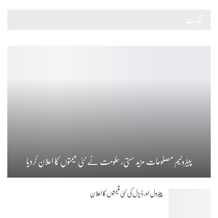
تجارت
پیٹرولیم مصنوعات مزید سستی، حکومت نے نئی قیمتوں کا اعلان کردیا
پیٹرول اور ڈیزل کی نئی قیمتوں کا اعلان