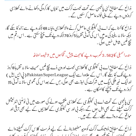
ذرائع کے مطابق نئی پالیسی کے تحت ٹیسٹ کرکٹ میں نمایاں کارکردگی دکھانے والے کھلاڑی
کروڑوں روپے کے مالی فوائد حاصل کر سکیں گے۔
ذرائع کا کہنا ہے کہ اے بی کیٹیگری حاصل کرنے والا کھلاڑی ماہانہ 48 لاکھ روپے سے زائد کما سکے گا،
جبکہ سالانہ ریٹینر کی مد میں اس کی آمدنی تقریباً 5 کروڑ 70 لاکھ روپے تک پہنچ سکتی ہے۔ اس رقم میں
میچ فیس شامل نہیں ہوگی۔
سندھ اسمبلی کا 3.562 کھرب روپے کا بجٹ پیش، تنخواہوں میں 7 فیصد اضافہ
ذرائع کے مطابق اے بی کیٹیگری کا کھلاڑی ٹیسٹ اور ون ڈے میچ فیس سمیت سالانہ تقریباً 8 کروڑ
روپے تک کما سکے گا۔ اس کے علاوہ اسے ایک Pakistan Super League (پی ایس ایل)
اور ایک غیر ملکی لیگ میں شرکت کی اجازت بھی ہوگی، جس کے بعد اس کی مجموعی سالانہ آمدنی 15
کروڑ روپے تک پہنچنے کا امکان ہے۔
نئی پالیسی کے تحت اے بی کیٹیگری کے کھلاڑی منتخب ہونے کی صورت میں ٹی ٹوئنٹی انٹرنیشنل
کرکٹ کھیلنے کے بھی اہل ہوں گے، جبکہ بی اور سی کیٹیگری کے کھلاڑیوں کے لیے بھی ترقی اور
مواقع کے دروازے کھلے رکھے گئے ہیں۔
ذرائع کے مطابق ڈومیسٹک کرکٹ کو مزید مضبوط بنانے کے لیے فرسٹ کلاس کرکٹ کھیلنے والے
ٹاپ کھلاڑیوں کی میچ فیس میں بھی نمایاں اضافہ کیا جا رہا ہے۔ ایک نمایاں کھلاڑی کو فرسٹ کلاس