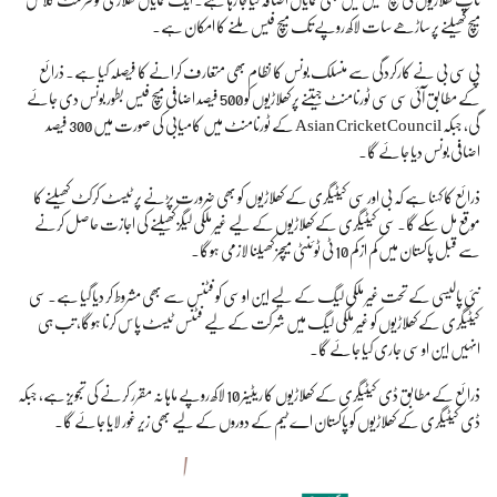
میچ کھیلنے پر ساڑھے سات لاکھ روپے تک میچ فیس ملنے کا امکان ہے۔
پی سی بی نے کارکردگی سے منسلک بونس کا نظام بھی متعارف کرانے کا فیصلہ کیا ہے۔ ذرائع
کے مطابق آئی سی سی ٹورنامنٹ جیتنے پر کھلاڑیوں کو 500 فیصد اضافی میچ فیس بطور بونس دی جائے
گی، جبکہ Asian Cricket Council کے ٹورنامنٹ میں کامیابی کی صورت میں 300 فیصد
اضافی بونس دیا جائے گا۔
ذرائع کا کہنا ہے کہ بی اور سی کیٹیگری کے کھلاڑیوں کو بھی ضرورت پڑنے پر ٹیسٹ کرکٹ کھیلنے کا
موقع مل سکے گا۔ سی کیٹیگری کے کھلاڑیوں کے لیے غیر ملکی لیگز کھیلنے کی اجازت حاصل کرنے
سے قبل پاکستان میں کم از کم 10 ٹی ٹوئنٹی میچز کھیلنا لازمی ہوگا۔
نئی پالیسی کے تحت غیر ملکی لیگ کے لیے این او سی کو فٹنس سے بھی مشروط کر دیا گیا ہے۔ سی
کیٹیگری کے کھلاڑیوں کو غیر ملکی لیگ میں شرکت کے لیے فٹنس ٹیسٹ پاس کرنا ہوگا، تب ہی
انہیں این او سی جاری کیا جائے گا۔
ذرائع کے مطابق ڈی کیٹیگری کے کھلاڑیوں کا ریٹینر 10 لاکھ روپے ماہانہ مقرر کرنے کی تجویز ہے، جبکہ
ڈی کیٹیگری کے کھلاڑیوں کو پاکستان اے ٹیم کے دوروں کے لیے بھی زیر غور لایا جائے گا۔