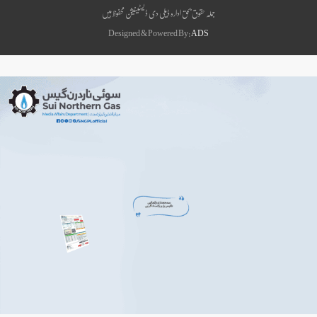
جملہ حقوق بحق ادارہ ڈیلی دی ڈیسٹینیشن محفوظ ہیں
Designed & Powered By:
ADS