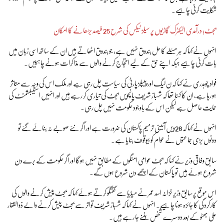
شکایت کرنی چاہیے۔
بجٹ؛ درآمدی الیکٹرک گاڑیوں پر سیلز ٹیکس کی شرح 25 فیصد بڑھانے کا امکان
انہوں نے کہا کہ ہر مسئلے کا حل بندوق نہیں ہے، جو بندوق اٹھاتے ہیں ان کے ساتھ اسی زبان میں
بات کرنی چاہیے جبکہ اپنے حق کے لیے احتجاج کرنے والوں سے مذاکرات ہونے چاہییں۔
فواد چوہدری نے کہا کہ ن لیگ اور پیپلز پارٹی کی سیاست چل رہی ہے اور ملک اس کی وجہ سے متاثر
ہو رہا ہے، ان کا کہنا تھا کہ شہباز شریف پانچویں بجٹ کی تیاری کر رہے ہیں اور انہیں اسٹیبلشمنٹ کی
حمایت حاصل ہے لیکن اس کے باوجود حکومت نہیں چل رہی۔
انہوں نے کہا کہ 28ویں آئینی ترمیم پاکستان کی ضرورت ہے اور اگر نئے صوبے نہ بنائے گئے تو
دونوں بڑی جماعتوں نے عوام کو بیوقوف بنایا ہے۔
سابق وفاقی وزیر نے کہا کہ بجٹ عوامی امنگوں کے مطابق نہیں ہوگا اور اگر حکومت کے برے دن
شروع ہوئے ہیں تو پاکستان کے اچھے دن شروع ہوں گے۔
اس موقع پر سابق وزیر خزانہ اسد عمر نے میڈیا سے گفتگو کرتے ہوئے کہا کہ بجٹ پیش کرنے والوں کی
کارکردگی کا جائزہ ہونا چاہیے۔ انہوں نے کہا کہ شہباز شریف تواتر سے بجٹ پیش کرنے والے ذوالفقار
علی بھٹو کے بعد دوسرے شخص بننے جا رہے ہیں۔