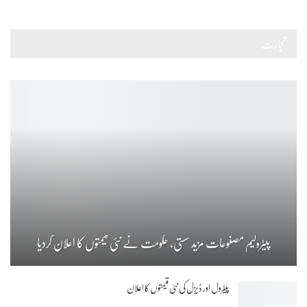
تجارت
پیٹرولیم مصنوعات مزید سستی، حکومت نے نئی قیمتوں کا اعلان کردیا
پیٹرول اور ڈیزل کی نئی قیمتوں کا اعلان