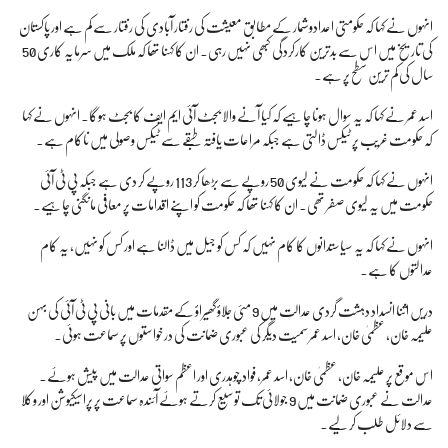
انہوں نے کہا کہ حکومتی اعدادوشمار کے مطابق معیشت کی رفتار آبادی کی رفتار سے کم ہے اور پاکستان
کی تاریخ میں اس سے بدترین کارکردگی کبھی نہیں رہی۔ ان کا کہنا تھا کہ ملک میں سرمایہ کاری 50
سال کی کم ترین سطح پر ہے۔
اسد عمر نے کہا کہ یہ سوال ہونا چاہیے کہ کیا آنے والا بجٹ آئی ایم ایف کا بجٹ ہوگا۔ انہوں نے کہا
کہ حکومت غریب پر ٹیکس ڈالتی ہے جبکہ مراعات یافتہ طبقے سے ٹیکس وصولی میں ناکام ہے۔
انہوں نے کہا کہ حکومت نے لیوی 50 روپے سے بڑھا کر 113 روپے کر دی ہے جبکہ پی ٹی آئی
حکومت میں یہ لیوی صفر تھی۔ ان کا کہنا تھا کہ حکومت کو اپنے اقدامات پر معافی مانگنی چاہیے۔
انہوں نے کہا کہ یہ سیاستدانوں کا کام نہیں کہ کس کو جیل میں ڈالنا ہے اور کس کو نہیں، یہ کام
عدالتوں کا ہے۔
دریں اثنا انسداد دہشت گردی عدالت میں 9 مئی جلاؤ گھیراؤ کے مقدمات میں بانی پی ٹی آئی کی بہن
علیمہ خان، عظمیٰ خان، اسد عمر سمیت دیگر کی عبوری ضمانت کی درخواستوں پر سماعت ہوئی۔
اس موقع پر علیمہ خان، عظمیٰ خان، اسد عمر، فواد چوہدری اور اعظم سواتی عدالت میں پیش ہوئے۔
عدالت نے عبوری ضمانت میں 9 جولائی تک توسیع کرتے ہوئے آئندہ سماعت پر پراسیکیوشن اور وکلا
سے دلائل طلب کر لیے۔