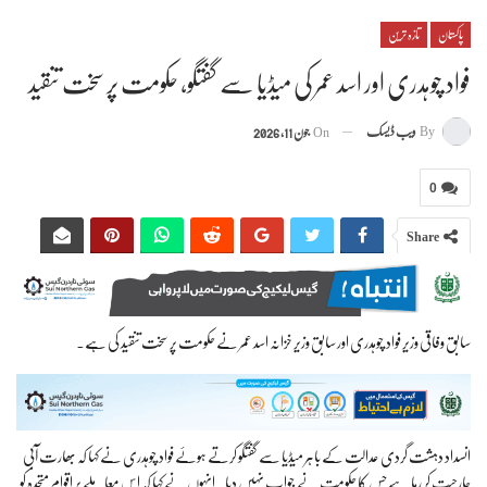
پاکستان
تازہ ترین
فواد چوہدری اور اسد عمر کی میڈیا سے گفتگو، حکومت پر سخت تنقید
By
ویب ڈیسک
On
جون 11, 2026
0
Share
سابق وفاقی وزیر فواد چوہدری اور سابق وزیر خزانہ اسد عمر نے حکومت پر سخت تنقید کی ہے۔
انسداد دہشت گردی عدالت کے باہر میڈیا سے گفتگو کرتے ہوئے فواد چوہدری نے کہا کہ بھارت آبی
جارحیت کر رہا ہے جس کا حکومت نے جواب نہیں دیا۔ انہوں نے کہا کہ اس معاملے پر اقوام متحدہ کو