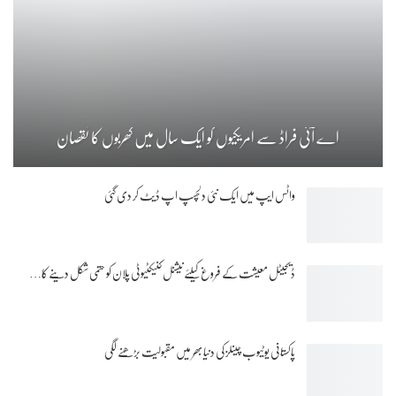
اے آئی فراڈ سے امریکیوں کو ایک سال میں کھربوں کا نقصان
واٹس ایپ میں ایک نئی دلچسپ اپ ڈیٹ کر دی گئی
ڈیجیٹل معیشت کے فروغ کیلئے نیشنل کنیکٹیوٹی پلان کو حتمی شکل دینے کا…
پاکستانی یوٹیوب چینلز کی دنیا بھر میں مقبولیت بڑھنے لگی