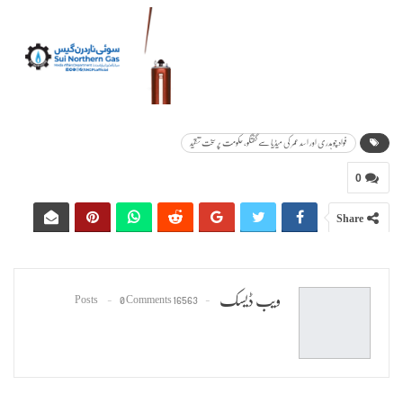
فواد چوہدری اور اسد عمر کی میڈیا سے گفتگو، حکومت پر سخت تنقید
0
Share
ویب ڈیسک
0 Comments
16563 Posts