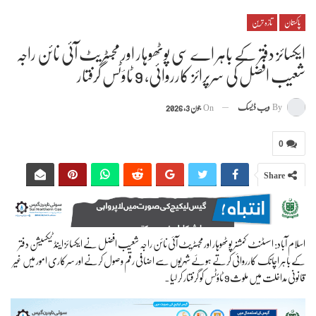
پاکستان
تازہ ترین
ایکسائز دفتر کے باہر اے سی پوٹھوہار اور مجسٹریٹ آئی نائن راجہ
شعیب افضل کی سرپرائز کارروائی، 9 ٹاؤٹس گرفتار
By
ویب ڈیسک
On
جون 3, 2026
0
Share
اسلام آباد: اسسٹنٹ کمشنر پوٹھوہار اور مجسٹریٹ آئی نائن راجہ شعیب افضل نے ایکسائز اینڈ ٹیکسیشن دفتر
کے باہر اچانک کارروائی کرتے ہوئے شہریوں سے اضافی رقم وصول کرنے اور سرکاری امور میں غیر
قانونی مداخلت میں ملوث 9 ٹاؤٹس کو گرفتار کر لیا۔