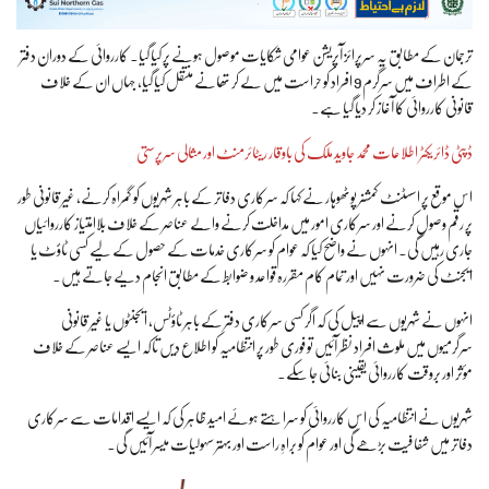
ترجمان کے مطابق یہ سرپرائز آپریشن عوامی شکایات موصول ہونے پر کیا گیا۔ کارروائی کے دوران دفتر
کے اطراف میں سرگرم 9 افراد کو حراست میں لے کر تھانے منتقل کیا گیا، جہاں ان کے خلاف
قانونی کارروائی کا آغاز کر دیا گیا ہے۔
ڈپٹی ڈائریکٹر اطلاعات محمد جاوید ملک کی باوقار ریٹائرمنٹ اور مثالی سرپرستی
اس موقع پر اسسٹنٹ کمشنر پوٹھوہار نے کہا کہ سرکاری دفاتر کے باہر شہریوں کو گمراہ کرنے، غیر قانونی طور
پر رقم وصول کرنے اور سرکاری امور میں مداخلت کرنے والے عناصر کے خلاف بلاامتیاز کارروائیاں
جاری رہیں گی۔ انہوں نے واضح کیا کہ عوام کو سرکاری خدمات کے حصول کے لیے کسی ٹاؤٹ یا
ایجنٹ کی ضرورت نہیں اور تمام کام مقررہ قواعد و ضوابط کے مطابق انجام دیے جاتے ہیں۔
انہوں نے شہریوں سے اپیل کی کہ اگر کسی سرکاری دفتر کے باہر ٹاؤٹس، ایجنٹوں یا غیر قانونی
سرگرمیوں میں ملوث افراد نظر آئیں تو فوری طور پر انتظامیہ کو اطلاع دیں تاکہ ایسے عناصر کے خلاف
مؤثر اور بروقت کارروائی یقینی بنائی جا سکے۔
شہریوں نے انتظامیہ کی اس کارروائی کو سراہتے ہوئے امید ظاہر کی کہ ایسے اقدامات سے سرکاری
دفاتر میں شفافیت بڑھے گی اور عوام کو براہِ راست اور بہتر سہولیات میسر آئیں گی۔