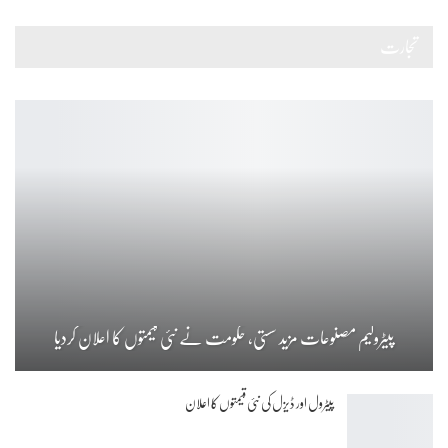
تجارت
پیٹرولیم مصنوعات مزید سستی، حکومت نے نئی قیمتوں کا اعلان کردیا
پیٹرول اور ڈیزل کی نئی قیمتوں کا اعلان