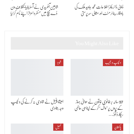
ڈپٹی ڈائریکٹر اطلاعات محمد جاوید ملک کی
شاہین آفریدی نے آسٹریلیا کیخلاف ون
باوقار ریٹائرمنٹ اور مثالی سرپرستی
ڈے میچ میں منفرد اعزاز اپنے نام کرلیا
You Might Also Like
دلچسپ و عجیب
شوبز
97 سالہ برطانوی خاتون نے ہوائی جہاز
امیشا پٹیل نے شادی نہ کرنے کی دلچسپ
کے پروں پر ’واک‘ کر کے اپنا ہی عالمی
وجہ بتادی
ریکارڈ توڑ…
پاکستان
کھیل