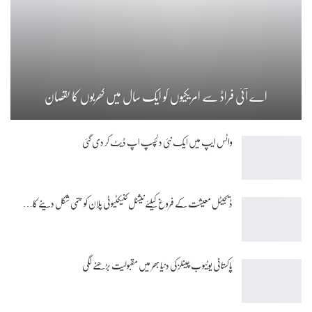
اے آئی فراڈ سے امریکیوں کو ایک سال میں کھربوں کا نقصان
واٹس ایپ میں ایک نئی دلچسپ اپ ڈیٹ کر دی گئی
ڈیجیٹل معیشت کے فروغ کیلئے نیشنل کنیکٹیوٹی پلان کو حتمی شکل دینے کا…
پاکستانی یوٹیوب چینلز کی دنیا بھر میں مقبولیت بڑھنے لگی