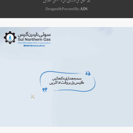
جملہ حقوق بحق ادارہ ڈیلی دی ڈیسٹینیشن محفوظ ہیں
Designed & Powered By:
ADS