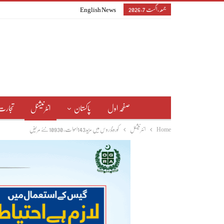
جمعہ, اگست 7, 2026
English News
صفحہ اول
پاکستان
انٹرنیشنل
تجارت
Home
انٹرنیشنل
کورونا:روس میں مزید143اموات، 10930نئے مریض