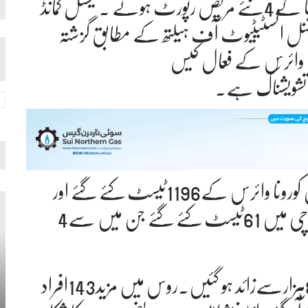
اموات کی تعداد30662ہی رہی جبکہ کورونا کے4نئے مریض رپورٹ ہوئے ۔نیشنل کمانڈ
یشنل انسٹیٹیوٹ آف ہیلتھ کے مطابق گزشتہ
نا وائرس کے فعال کیس
گزشتہ 24گھنٹوں کے دوران ملک بھر میں کورونا وائرس کے1196ٹیسٹ کئے گئے اور
مثبت کیسز کی شرح 0.33فیصد رہی۔ کراچی میں 61ٹیسٹ کئے گئے جن میں سے4
عالمی وبا سےدنیا بھرمیں ہلاکتیں68لاکھ88ہزارسےزائد ہو گئیں۔روس میں مزید143افراد