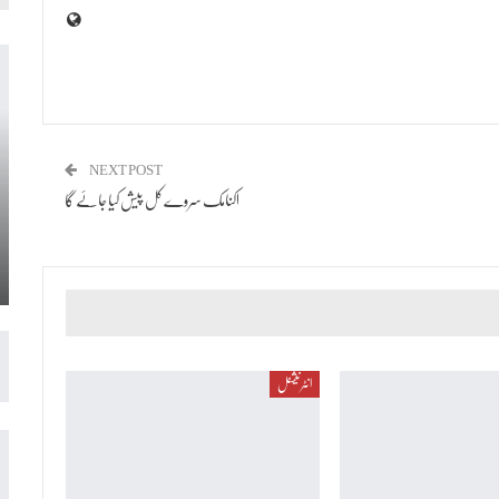
NEXT POST
اکنامک سروے کل پیش کیا جائے گا
انٹرنیشنل