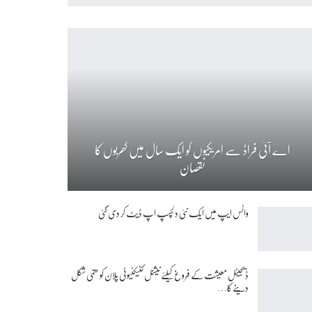
اے آئی فراڈ سے امریکیوں کو ایک سال میں کھربوں کا
نقصان
واٹس ایپ میں ایک نئی دلچسپ اپ ڈیٹ کر دی گئی
ڈیجیٹل معیشت کے فروغ کیلئے نیشنل کنیکٹیوٹی پلان کو حتمی شکل
دینے کا…