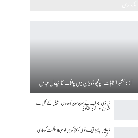
تازہ ترین
آزاد کشمیر انتخابات: پونچھ ڈویژن میں پولنگ کا شیڈول تبدیل
پی ڈی ایم اے نے مون سون کا 5 واں اسپیل کے کل سے
شروع ہونے کی پیشگوئی…
کیریبین پریمیئر لیگ: قومی کرکٹرز کو این او سی 19 اگست کو جاری
کیے…