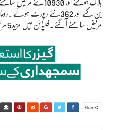
مریض سامنے آگئے۔فلپائن میں مزید5 مریض چل بسے اور676 نئے رپورٹ ہوئے۔
Share