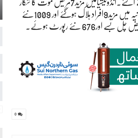
ہلاک ہوگئے اور 10930نئے مریض سامنے آگئے۔انڈونیشیامیں مزید7مریض موت کا شکار
بن گئے اور 362نئے رپورٹ ہوئے۔رومانیہ میں مزید9افراد ہلاک ہوگئے اور 1009نئے
0