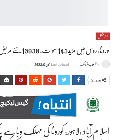
انٹرنیشنل
کورونا:روس میں مزید143اموات، 10930نئے مریض
By
ویب ڈیسک
Last updated
جون 6, 2023
Share
اسلا م آباد ،لاہور: کورونا کی مہلک وباسے پ