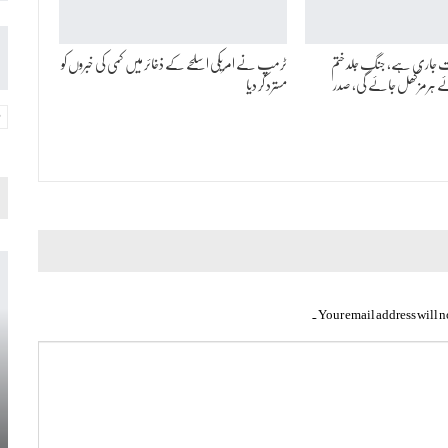
 جاری ہے، جنگ جلد ختم
ٹرمپ نے امریکی اسلحے کے ذخائر میں کمی کی خبروں کو
ئے ہرمز کھل جائے گی، صدر
مسترد کر دیا
Your email address will n