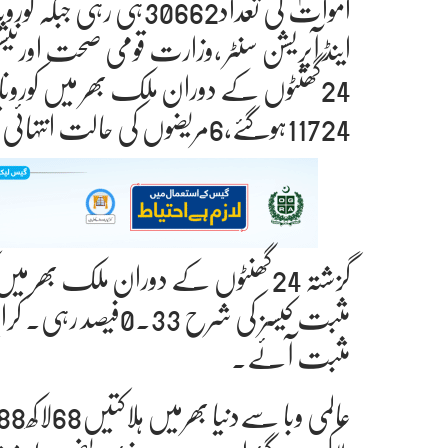
اینڈ آپریشن سنٹر ،وزارت قومی صحت اورن
24گھنٹوں کے دوران ملک بھر میں کورو
11724ہوگئے،6مریضوں کی حالت انتہائی تشویشناک ہے۔
مثبت آئے۔