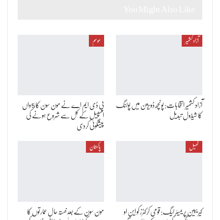
You Might Also Like
آزاد کشمیر
موسم
آزاد کشمیر انتخابات: پونچھ ڈویژن میں پولنگ
پی ڈی ایم اے نے مون سون کا 5 واں
کا شیڈول تبدیل
اسپیل کے کل سے شروع ہونے کی
پیشگوئی کردی
کھیل
پاکستان
کیریبین پریمیئر لیگ: قومی کرکٹرز کو این او
مون سون کے بعد خستہ حال عمارتوں کا