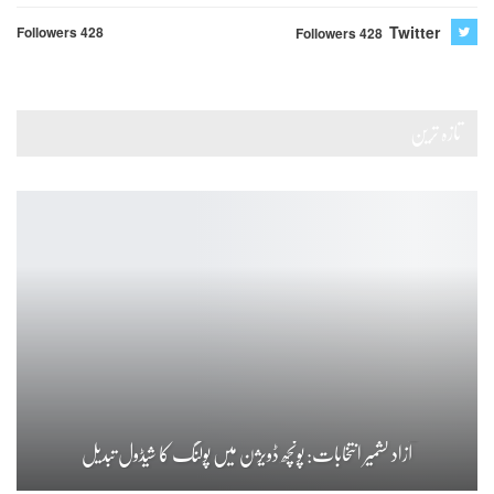
Twitter
Followers 428
Followers 428
تازہ ترین
آزاد کشمیر انتخابات: پونچھ ڈویژن میں پولنگ کا شیڈول تبدیل