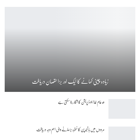
زیادہ چینی کھانے کا ایک اور بڑا نقصان دریافت
وہ عام غذا جو ڈپریشن کا شکار بنا سکتی ہے
مردوں میں بانجھ پن کا خطرہ بڑھانے والی اہم وجہ دریافت