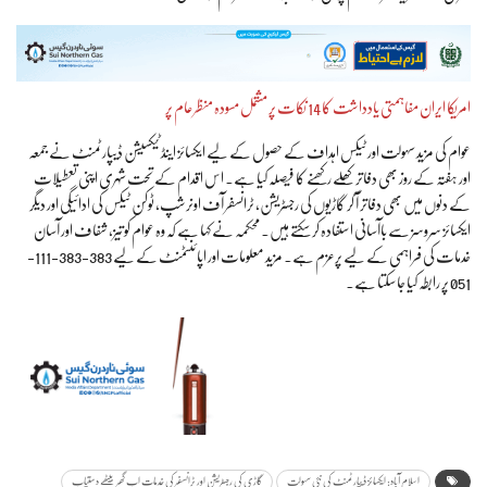
امریکا ایران مفاہمتی یادداشت کا 14 نکات پر مشتمل مسودہ منظرعام پر
عوام کی مزید سہولت اور ٹیکس اہداف کے حصول کے لیے ایکسائز اینڈ ٹیکسیشن ڈیپارٹمنٹ نے جمعہ
اور ہفتہ کے روز بھی دفاتر کھلے رکھنے کا فیصلہ کیا ہے۔ اس اقدام کے تحت شہری اپنی تعطیلات
کے دنوں میں بھی دفاتر آ کر گاڑیوں کی رجسٹریشن، ٹرانسفر آف اونرشپ، ٹوکن ٹیکس کی ادائیگی اور دیگر
ایکسائز سروسز سے باآسانی استفادہ کر سکتے ہیں۔ محکمہ نے کہا ہے کہ وہ عوام کو تیز، شفاف اور آسان
خدمات کی فراہمی کے لیے پرعزم ہے۔ مزید معلومات اور اپائنٹمنٹ کے لیے 383-383-111-
051 پر رابطہ کیا جا سکتا ہے۔
اسلام آباد: ایکسائز ڈیپارٹمنٹ کی نئی سہولت
گاڑی کی رجسٹریشن اور ٹرانسفر کی خدمات اب گھر بیٹھے دستیاب