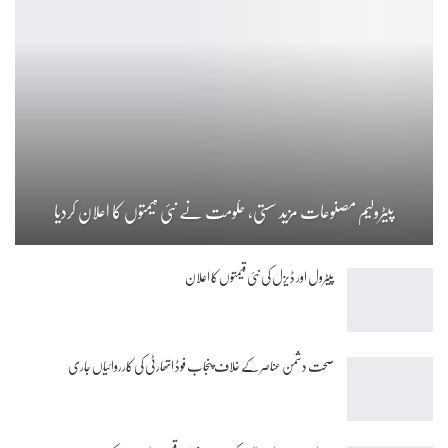
پیٹرولیم مصنوعات مزید سستی، حکومت نے نئی قیمتوں کا اعلان کردیا
پیٹرول اور ڈیزل کی نئی قیمتوں کا اعلان
صحت دشمن عناصر کے خلاف پنجاب فوڈ اتھارٹی کی کارروائیاں جاری