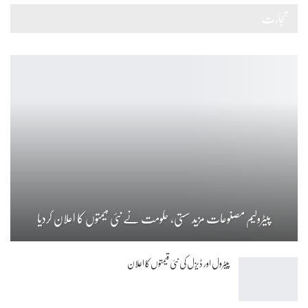
تجارت
پیٹرولیم مصنوعات مزید سستی، حکومت نے نئی قیمتوں کا اعلان کردیا
پیٹرول اور ڈیزل کی نئی قیمتوں کا اعلان