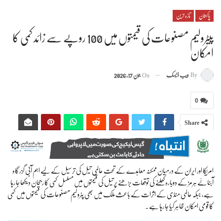
پاکستان
تازہ ترین
پیٹرولیم مصنوعات کی قیمتوں میں 100 روپے سے زائد کمی کا
امکان
By
ویب ڈیسک
On
جون 17, 2026
0
Share
امریکا اور ایران کے درمیان ممکنہ معاہدے کے تحت عالمی تیل کی ترسیل کے لیے اہم آبی گزرگاہ
آبنائے ہرمز کے دوبارہ کھلنے کی توقعات بڑھنے پر تیل کی قیمتوں میں مسلسل کمی کا رجحان دیکھا جا رہا
ہے، جبکہ عالمی منڈی کے اثرات کے باعث ملک میں بھی پٹرولیم مصنوعات کی قیمتوں میں کمی
کا قومی امکان ظاہر کیا جا رہا ہے۔