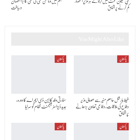
جی سیون سمٹ میں آبنائے ہرمز پر انحصار
جسم میں وٹامن سی کی کمی کا بڑا نقصان
کم کرنے پر اتفاق
دریافت
You Might Also Like
پاکستان
پاکستان
فیلڈ مارشل عاصم منیر سے صومالی وزیر
سفارتی وفد کا این ڈی ایم اے کا دورہ،
دفاع کی ملاقات، دفاعی تعاون بڑھانے
جدید ڈیزاسٹر مینجمنٹ نظام کو سراہا
پر اتفاق
پاکستان
پاکستان