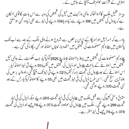
بہتری کے اثرات عوام تک پہنچائے جائیں گے۔
بیرسٹر عقیل ملک کا کہنا تھا کہ عالمی مارکیٹ میں تیل کی قیمتوں کی وجہ سے اس بات کا قوی امکان
ہے کہ پٹرول کی قیمتوں میں 100 روپے سے زیادہ یا 150 روپے فی لیٹر سے بھی زیادہ کمی ہو سکتی
ہے۔
یاد رہے کہ اسرائیل اور امریکا کے ایران پر حملوں سے شروع ہونے والی جنگ کے بعد سے اب تک
پاکستان میں پیٹرولیم مصنوعات کی قیمتوں میں متعدد بار نمایاں اضافہ اور کمی ریکارڈ کی گئی ہے۔
پیٹرولیم مصنوعات کی قیمتوں میں پہلا بڑا اضافہ 6 مارچ 2026 کو کیا گیا، جب حکومت نے عالمی تیل
قیمتوں میں اضافے کے باعث پیٹرول اور ڈیزل کی قیمتوں میں تقریباً 55 روپے فی لیٹر اضافہ کیا۔
اس اضافے کے بعد پیٹرول کی قیمت بڑھ کر تقریباً 321 روپے فی لیٹر تک پہنچ گئی، جو حالیہ برسوں کی
بلند ترین سطح تھی۔ اسی طرح ڈیزل کی فی لیٹر قیمت میں بھی 55 روپے کا اضافہ کیا گیا، جس کے بعد
نئی قیمت 335 روپے ہوگئی تھی۔
مشرق وسطیٰ کشیدگی سے قبل ملک میں پیٹرول کی فی لیٹر قیمت 266 روپے جبکہ ڈیزل کی فی لیٹر
قیمت 280 روپے تھی۔ ملک میں پیٹرول کی موجودہ قیمت 373 روپے 78 پیسے اور ڈیزل کی قیمت
378 روپے 78 پیسے فی لیٹر مقرر ہے۔