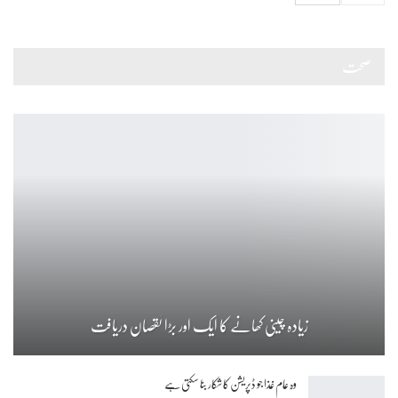
صحت
زیادہ چینی کھانے کا ایک اور بڑا نقصان دریافت
وہ عام غذا جو ڈپریشن کا شکار بنا سکتی ہے