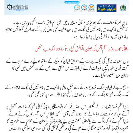
ایران امریکا معاہدے کے بعد عالمی توانائی منڈیوں میں بھی اہم پیش رفت دیکھی جا رہی ہے۔
انٹرنیشنل مارکیٹ میں خام تیل کی قیمت میں مزید 5 فیصد کمی ہوئی جس کے بعد امریکی کروڈ آئل 76 اور
برطانوی تیل 79 ڈالر فی بیرل پر ٹریڈ کر رہا ہے۔
وفاقی بجٹ: وزیراعظم آفس کی تزئین و آرائش کیلئے 15 کروڑ 33 لاکھ روپے مختص
وال اسٹریٹ جرنل کی ایک رپورٹ کے مطابق ایران کو امریکہ کے ساتھ ہونے والے معاہدے کے
تحت فوری طور پر تیل فروخت کرنے کی اجازت مل سکتی ہے، جس کے بعد قیمتوں میں کمی کا
رجحان مزید مضبوط ہو گیا ہے۔
واضح رہے کہ ایران جنگ شروع ہونے سے قبل عالمی مارکیٹ میں خام تیل کی قیمت 73 ڈالر کے
لگ بھگ تھی جو جنگ کے دوران بلند ترین سطح 126 ڈالر سے اوپر بھی گئی تھی۔
وزیراعظم شہباز شریف نے قیمتوں میں اضافے کے وقت یقین دہانی کرائی تھی کہ حالات معمول پر
آتے ہی عوام کو ریلیف دیا جائے گا۔ دو روز قبل قومی اسمبلی اجلاس میں اظہار خیال کرتے ہوئے
وزیراعظم نے کہا کہ جنگ سے پاکستانی معیشت پر بے پناہ دباؤ آیا، پاکستان کے عوام نے حکومت کا
بھرپور ساتھ دیا، قوم کو ممکنہ مہنگائی سے بچانے کی ہر ممکن کوشش کی گئی اور عالمی معاشی حالات کی