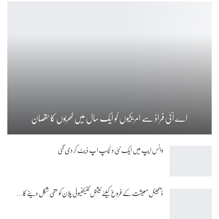
اے آئی فراڈ سے امریکیوں کو ایک سال میں کھربوں کا نقصان
واٹس ایپ میں ایک نئی دلچسپ اپ ڈیٹ کر دی گئی
ڈیجیٹل معیشت کے فروغ کیلئے نیشنل کنیکٹیوٹی پلان کو حتمی شکل دینے کا…