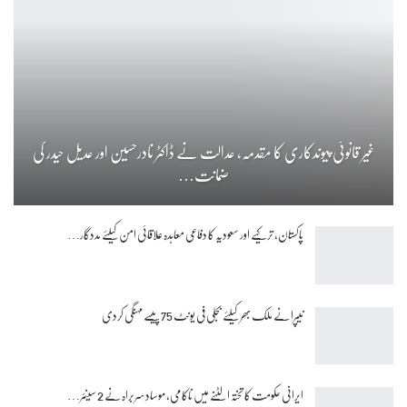
غیر قانونی پیوندکاری کا مقدمہ، عدالت نے ڈاکٹر نادرحسین اور عدیل حیدر کی
ضمانت…
پاکستان، ترکیے اور سعودیہ کا دفاعی معاہدہ علاقائی امن کیلئے مددگار…
نیپرا نے ملک بھر کیلئے بجلی فی یونٹ 75 پیسے مہنگی کردی
ایرانی حکومت کا تختہ الٹنے میں ناکامی، موساد سربراہ نے 2 سینئر…