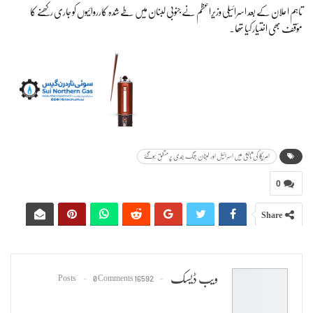
تاہم اعلان کے بعد اسرائیلی وزیراعظم نے جنوبی لبنان میں طے شدہ کارروائیوں کو جاری رکھنے کا
مؤقف بھی اختیار کیا تھا۔
امریکا کی ثالثی میں اسرائیل اور لبنان جنگ بندی پر متفق ہوگئے
0
Share
ویب ڈیسک
0 Comments
16592 Posts