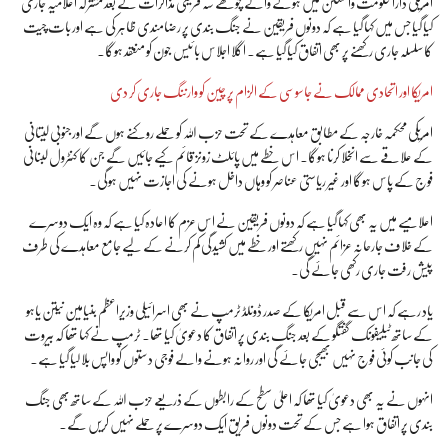
امریکی دارالحکومت واشنگٹن میں ہونے والے چوتھے سہ فریقی مذاکرات کے بعد مشترکہ اعلامیہ جاری
کیا گیا جس میں کہا گیا ہے کہ دونوں فریقین نے جنگ بندی پر رضامندی ظاہر کی ہے اور بات چیت
کا سلسلہ جاری رکھنے پر بھی اتفاق کیا گیا ہے۔ اگلا اجلاس بائیس جون کو منعقد ہوگا۔
امریکا اور اتحادی ممالک نے جاسوسی کے الزام پر چین کو وارننگ جاری کر دی
امریکی محکمہ خارجہ کے مطابق معاہدے کے تحت حزب اللہ کو حملے روکنے ہوں گے اور جنوبی لیتانی
کے علاقے سے انخلا کرنا ہوگا۔ اس خطے میں پائلٹ زونز قائم کیے جائیں گے جن کا کنٹرول لبنانی
فوج کے پاس ہوگا اور غیر ریاستی عناصر کو وہاں داخل ہونے کی اجازت نہیں ہوگی۔
اعلامیے میں یہ بھی کہا گیا ہے کہ دونوں فریقین نے اس عزم کا اعادہ کیا ہے کہ وہ ایک دوسرے
کے خلاف جارحانہ عزائم نہیں رکھتے اور خطے میں کشیدگی کم کرنے کے لیے جامع معاہدے کی طرف
پیش رفت جاری رکھی جائے گی۔
یاد رہے کہ اس سے قبل امریکا کے صدر ڈونلڈ ٹرمپ نے بھی اسرائیلی وزیراعظم بنیامین نیتن یاہو
کے ساتھ ٹیلیفونک گفتگو کے بعد جنگ بندی پر اتفاق کا دعویٰ کیا تھا۔ ٹرمپ نے کہا تھا کہ بیروت
کی جانب کوئی فوج نہیں بھیجی جائے گی اور روانہ ہونے والے فوجی دستوں کو واپس بلا لیا گیا ہے۔
انہوں نے یہ بھی دعویٰ کیا تھا کہ اعلیٰ سطح کے رابطوں کے ذریعے حزب اللہ کے ساتھ بھی جنگ
بندی پر اتفاق ہوا ہے جس کے تحت دونوں فریق ایک دوسرے پر حملے نہیں کریں گے۔