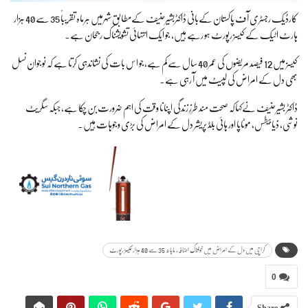
کارڈیک رجسٹری آف پاکستان کےبانی ڈاکٹربشیرحنیف کےمطابق شہرمیں ہرماہ تقریباً 35 سے 40 ہزار
ہارٹ اٹیک کے کیسز رپورٹ ہو رہے ہیں، جو ایک انتہائی تشویشناک رجحان ہے۔
کیسز میں 12 فیصد مریضوں کی عمر 40 سال سے کم ہے،جو اس بات کی نشاندہی کرتا ہے کہ نوجوان نسل
بھی دل کے امراض کی لپیٹ میں آ رہی ہے۔
ڈاکٹر بشیرحنیف نےکہاکہ صحت مند طرزِ زندگی اپنانا وقت کی اہم ضرورت بن چکا ہے،جبکہ سگریٹ
نوشی، ذیابیطس، موٹاپا اور ہائی بلڈ پریشر دل کے امراض کی بڑی وجوہات ہیں۔
کراچی میں دل کے امراض میں خوفناک اضافہ، ماہانہ 35 سے 40 ہزار کیسز رپورٹ
0
Share