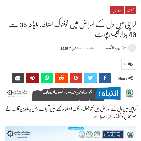
صحت
تازہ ترین
کراچی میں دل کے امراض میں خوفناک اضافہ، ماہانہ 35 سے
40 ہزار کیسز رپورٹ
By
ویب ڈیسک
Last updated
جون 7, 2026
0
Share
کراچی میں دل کے امراض میں تشویشناک حد تک اضافہ دیکھنے میں آ رہا ہے،جس پر ماہرینِ قلب نے
صورتحال کو خطرناک قرار دیدیا ہے۔