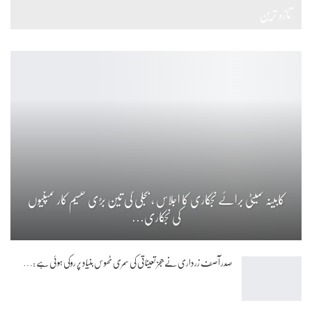
تازہ ترین
کابینہ کمیٹی برائے نجکاری کا اجلاس ، بجلی کی تین بڑی تقسیم کار کمپنیوں
کی نجکاری…
صدر آصف زرداری نے ججز تعیناتی کی سمری ٹھوس بنیاد پر روکی ہوئی ہے :…