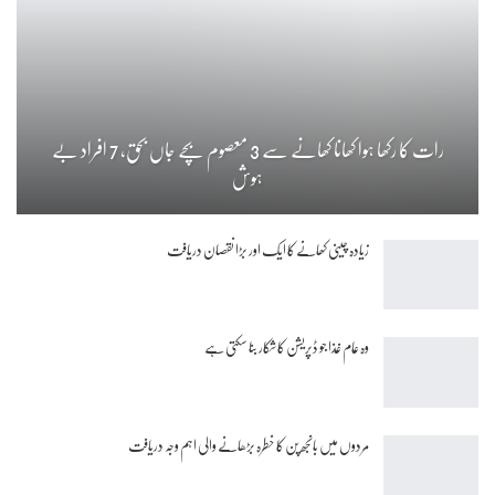
رات کا رکھا ہوا کھانا کھانے سے 3 معصوم بچے جاں بحق، 7 افراد بے
ہوش
زیادہ چینی کھانے کا ایک اور بڑا نقصان دریافت
وہ عام غذا جو ڈپریشن کا شکار بنا سکتی ہے
مردوں میں بانجھ پن کا خطرہ بڑھانے والی اہم وجہ دریافت