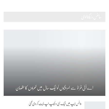
سائنس وٹیکنالوجی
اے آئی فراڈ سے امریکیوں کو ایک سال میں کھربوں کا نقصان
واٹس ایپ میں ایک نئی دلچسپ اپ ڈیٹ کر دی گئی