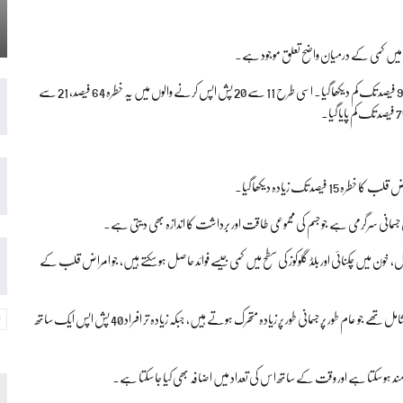
میں کمی کے درمیان واضح تعلق موجود ہے۔
ایسے افراد جو 40 سے زائد پش اپس مکمل کر سکتے ہیں، ان میں امراض قلب کا خطرہ 96 فیصد تک کم دیکھا گیا۔ اسی طرح 11 سے 20 پش اپس کرنے والوں میں یہ خطرہ 64 فیصد، 21 سے
 جسمانی سرگرمی ہے جو جسم کی مجموعی طاقت اور برداشت کا اندازہ بھی دیتی ہے۔
ل، خون میں چکنائی اور بلڈ گلوکوز کی سطح میں کمی جیسے فوائد حاصل ہو سکتے ہیں، جو امراض قلب کے
محققین نے تسلیم کیا کہ یہ تحقیق محدود نوعیت کی تھی کیونکہ اس میں صرف فائر فائٹرز شامل تھے جو عام طور پر جسمانی طور پر زیادہ متحرک ہوتے ہیں، جبکہ زیادہ تر افراد 40 پش اپس ایک ساتھ
 مند ہو سکتا ہے اور وقت کے ساتھ اس کی تعداد میں اضافہ بھی کیا جا سکتا ہے۔