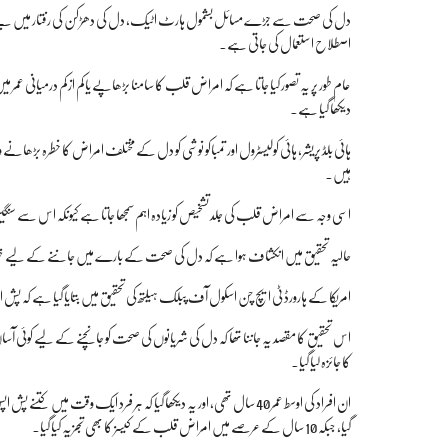
دل کی صحت سے جڑے مسائل بشمول ہارٹ اٹیک، دل کی دھڑکن کی رفتار میں بے ت
اصطلاح استعمال کی جاتی ہے۔
عام طور پر یہ تصور کیا جاتا ہے کہ امراض قلب کا سامنا بڑھاپے یا کم از کم درمیانی ع
دیکھا گیا ہے۔
ہائی بلڈ پریشر، ہائی کولیسٹرول اور تمباکو نوشی کو دل کے مختلف امراض کا خطرہ بڑھانے 
ہیں۔
اسی وجہ سے امراض قلب کی جلد تشخیص کو زیادہ اہم سمجھا جاتا ہے کیونکہ اس سے سن
حالیہ تحقیق میں انکشاف ہوا ہے کہ دل کی صحت کے بارے میں جاننے کے لیے خ
امریکا کے ہارورڈ ٹی ایچ چن اسکول آف پبلک ہیلتھ کی تحقیق میں بتایا گیا ہے 
کا جائزہ لیا گیا۔
ان افراد کی اوسط عمر 40 سال تھی، اور یہ دیکھا گیا کہ ہر فرد ایک وق
گیا، جبکہ 10 سال کے عرصے میں امراض قلب کے کیسز کا بھی تجزیہ کیا گیا۔