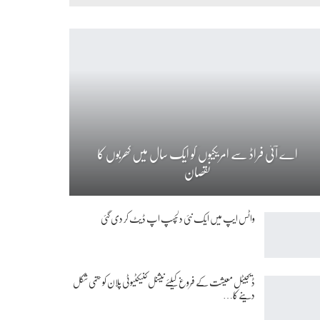
اے آئی فراڈ سے امریکیوں کو ایک سال میں کھربوں کا
نقصان
واٹس ایپ میں ایک نئی دلچسپ اپ ڈیٹ کر دی گئی
ڈیجیٹل معیشت کے فروغ کیلئے نیشنل کنیکٹیوٹی پلان کو حتمی شکل
دینے کا…