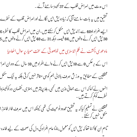
اس مدت میں امراض قلب کے 37 کیسز سامنے آئے۔
تحقیق میں یہ بات سامنے آئی کہ زیادہ پش اپس لگانے اور امراض قلب کے خطرے 
30 پش اپس کرنے والوں میں 84 فیصد، جبکہ 31 سے 40 پش اپس کرنے والوں میں 75 فیصد تک کم پایا گیا۔
مادھوری ڈکشٹ نے فلم انڈسٹری میں خوبصورتی کے سخت معیار پر سوال اٹھا دیا
اس کے برعکس 0 سے 10 پش اپس کرنے والے افراد میں 10 سال کے دوران امراض قلب کا خطرہ 15 فیصد تک زیادہ دیکھا گیا۔
محققین کے مطابق یہ ورزش صرف بالائی جسم کو ہی متاثر نہیں کرتی بلکہ یہ ایک مکمل
انہوں نے کہا کہ اس سے جسمانی وزن میں کمی، بلڈ پریشر میں بہتری، نقصان دہ کولیسٹرو
خطرے کو کم کرتے ہیں۔
مکمل نہیں کر سکتے۔
تاہم ان کا کہنا تھا کہ پش اپس کو معمول بنانا عام افراد کی دل کی صحت کے لیے فائدہ