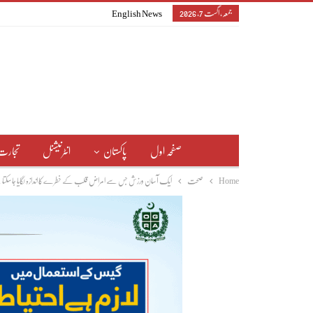
جمعہ, اگست 7, 2026
English News
صفحہ اول
پاکستان
انٹرنیشنل
تجارت
Home
صحت
ایک آسان ورزش جس سے امراض قلب کے خطرے کا اندازہ لگایا جاسکتا