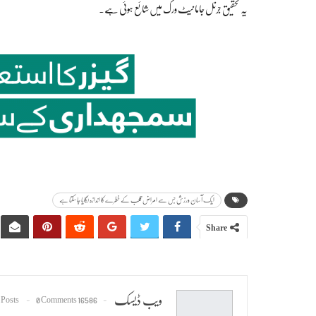
یہ تحقیق جرنل جاما نیٹ ورک میں شائع ہوئی ہے۔
ایک آسان ورزش جس سے امراض قلب کے خطرے کا اندازہ لگایا جاسکتا ہے
Share
ویب ڈیسک
0 Comments
16586 Posts