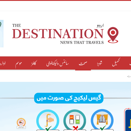
کھیل
شوبز
صحت
سائنس وٹیکنالوجی
کالمز
موسم
ادارہ
 ہے