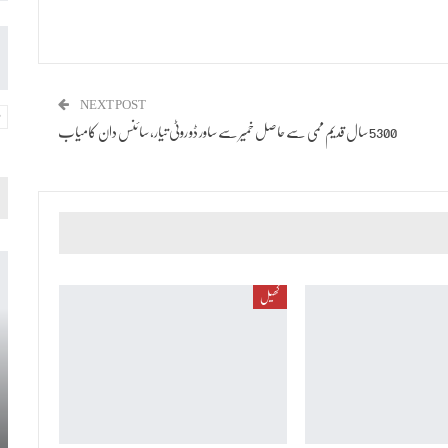
NEXT POST
5300 سال قدیم ممی سے حاصل خمیر سے ساور ڈو روٹی تیار، سائنس دان کامیاب
کھیل