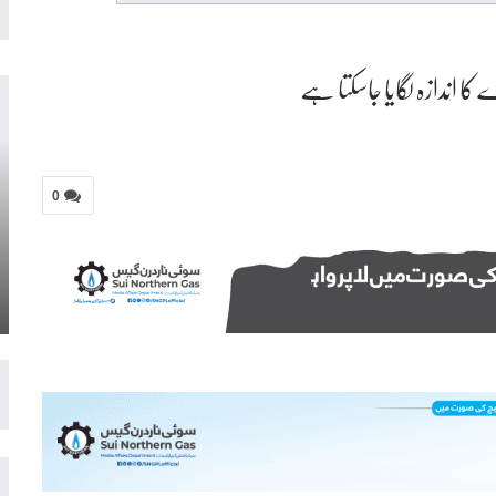
ندازہ لگایا جاسکتا ہے
0