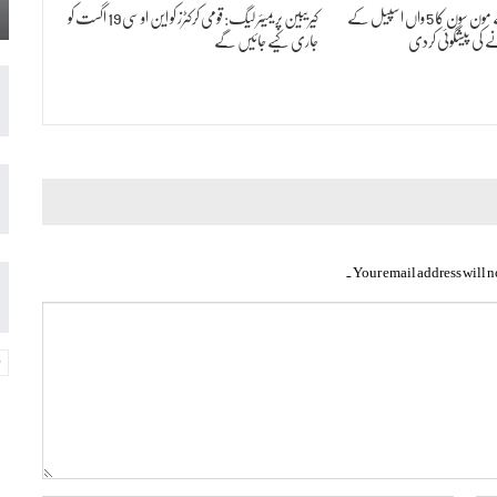
پی ڈی ایم اے نے مون سون کا 5 واں اسپیل کے
کیریبین پریمیئر لیگ: قومی کرکٹرز کو این او سی 19 اگست کو
کی پیشگوئی کردی
جاری کیے جائیں گے
Your email address will n