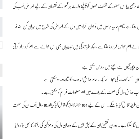
رتیبی یا اس عضو کے مختلف حصوں کو پہنچنے والے ہر قسم کے نقصان کے لیے امراض قلب کی
مر میں ہوتا ہے، تاہم حالیہ برسوں میں نوجوان افراد میں دل کے امراض کی شرح میں حیران کن اضافہ
والے اہم عوامل قرار دیا جاتا ہے، جبکہ طرز زندگی میں تبدیلیاں بھی اس حوالے سے اہم کردار ادا کرتی
گین پیچیدگیوں سے بچنے میں مدد مل سکتی ہے۔
ون کے ٹیسٹ کی بجائے ایک عام ورزش زیادہ مددگار ثابت ہو سکتی ہے۔
کہ پش اپ ورزش دل کی صحت کے بارے میں اہم معلومات فراہم کر سکتی ہے۔
اس تحقیق کا مقصد یہ جاننا تھا کہ دل کی شریانوں کی صحت کو جانچنے کے لیے کوئی آسان طریقہ تلاش کیا جا سکے۔ اس کے لیے 1104 فائر فائٹرز کو شامل کیا گیا اور 10 سال تک ان کی صحت
ت میں کتنے پش اپس لگا سکتا ہے۔ دورانِ تحقیق ان کے پش اپس کے دوران دل کی دھڑکن کی رفتار کا بھی جائزہ لیا