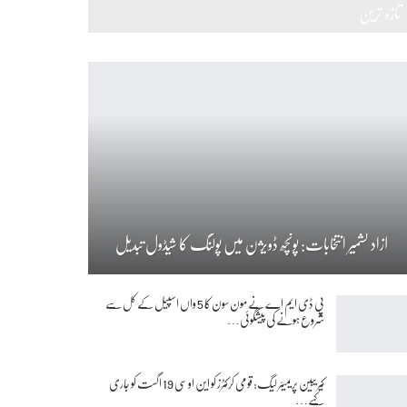
تازہ ترین
آزاد کشمیر انتخابات: پونچھ ڈویژن میں پولنگ کا شیڈول تبدیل
پی ڈی ایم اے نے مون سون کا 5 واں اسپیل کے کل سے
شروع ہونے کی پیشگوئی…
کیریبین پریمیئر لیگ: قومی کرکٹرز کو این او سی 19 اگست کو جاری
کیے…