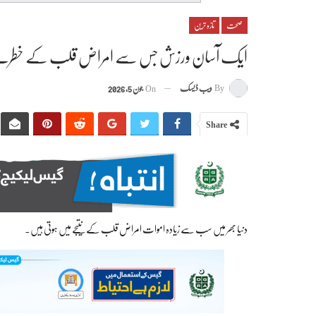
صحت
تازہ ترین
ایک آسان ورزش جس سے امراض قلب کے خطرے کا ا
By
ویب ڈیسک
On
جون 5, 2026
Share
دنیا بھر میں سب سے زیادہ اموات امراض قلب کے نتیجے میں ہوتی ہیں۔