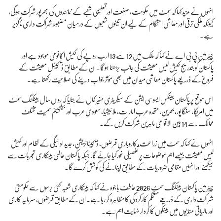
انہوں نے مزید کہا کہ سمٹ میں حکومت، صنعت اور تعلیمی شعبے کے نمائندوں کی بھرپور شرکت ہوگی،
کیونکہ ملکی ترقی اور معاشی استحکام کے لیے ان تینوں شعبوں کے درمیان مضبوط شراکت داری ناگزیر
ہے۔
چیئرمین پی بی اے نے کہا کہ ملک میں 12 سے 13 ارب روپے کی کیش اکانومی موجود ہے اور
پاکستان کو بتدریج کیش لیس معیشت کی جانب بڑھنا ہوگا۔ ان کے مطابق ڈیجیٹل معیشت کے
فروغ کے ذریعے پاکستان معاشی میدان میں بھی مؤثر جواب دینے کی صلاحیت رکھتا ہے۔
اس موقع پر پاکستان بینکس ایسوسی ایشن کے سیکریٹری منیر کمال نے بتایا کہ رواں سال بینکنگ سمٹ
میں امریکا، سنگاپور، بحرین، متحدہ عرب امارات، ملائیشیا، سعودی عرب اور بیلجیئم سمیت مختلف
ممالک سے 14 بین الاقوامی ماہرین شرکت کریں گے۔
انہوں نے کہا کہ سمٹ میں زراعت، کاروباری قرضوں، ڈیجیٹائزیشن، جدید ادائیگی کے نظام اور کیش
لیس معیشت جیسے اہم موضوعات پر تفصیلی غور کیا جائے گا، جبکہ پاکستان عالمی بینکاری تجربات سے
سیکھنے اور انہیں مقامی ضروریات کے مطابق اپنانے کی کوشش کرے گا۔
چیئرمین پاکستان بینکنگ سمٹ 2026 عاطف باجوہ نے کہا کہ بینکاری شعبہ کئی برسوں سے حکومتی
شراکت داری کے ذریعے مستحکم کارکردگی کا مظاہرہ کر رہا ہے۔ ان کے مطابق قرضوں، سرمایہ کاری
اور مالیاتی منڈیوں میں بینکوں کا کردار نہایت اہم ہے۔