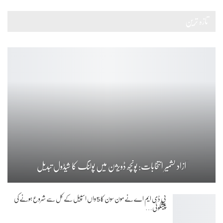
تازہ ترین
آزاد کشمیر انتخابات: پونچھ ڈویژن میں پولنگ کا شیڈول تبدیل
پی ڈی ایم اے نے مون سون کا 5 واں اسپیل کے کل سے شروع ہونے کی
پیشگوئی…