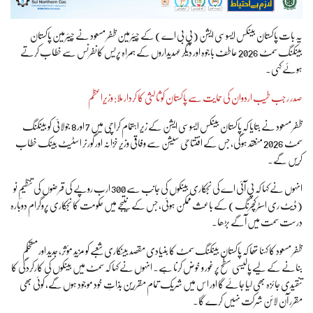
یہ بات پاکستان بینکس ایسوسی ایشن (پی بی اے) کے چیئرمین ظفر مسعود نے چیئرمین پاکستان
بینکنگ سمٹ 2026 عاطف باجوہ اور دیگر عہدیداروں کے ہمراہ پریس کانفرنس سے خطاب کرتے
ہوئے کہی۔
صدر رجب طیب اردوان کی حمایت سے پاکستان کو ثالثی کا کردار ملا: وزیراعظم
ظفر مسعود نے بتایا کہ پاکستان بینکس ایسوسی ایشن کے زیر اہتمام کراچی میں 7 اور 8 جولائی کو بینکنگ
سمٹ 2026 منعقد ہوگی، جس کے افتتاحی سیشن سے وفاقی وزیر خزانہ اور گورنر اسٹیٹ بینک خطاب
کریں گے۔
انہوں نے کہا کہ پی آئی اے کی نجکاری بینکوں کی جانب سے 300 ارب روپے کی قرضوں کی تنظیمِ نو
(ڈیٹ ری اسٹرکچرنگ) کے باعث ممکن ہوئی، جس کے نتیجے میں حکومت کا نجکاری پروگرام دوبارہ
درست سمت میں آگے بڑھا۔
ظفر مسعود کا کہنا تھا کہ پاکستان بینکنگ سمٹ کا بنیادی مقصد بینکاری شعبے کو مزید مؤثر، جدید اور مستحکم
بنانے کے لیے پالیسی سطح پر غور و خوض کرنا ہے۔ انہوں نے کہا کہ سمٹ میں بینکوں کی کارکردگی کا
تنقیدی جائزہ بھی لیا جائے گا اور اس میں شریک تمام مقررین بذاتِ خود موجود ہوں گے، کوئی بھی
مقرر آن لائن شرکت نہیں کرے گا۔