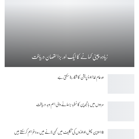
زیادہ چینی کھانے کا ایک اور بڑا نقصان دریافت
وہ عام غذا جو ڈپریشن کا شکار بنا سکتی ہے
مردوں میں بانجھ پن کا خطرہ بڑھانے والی اہم وجہ دریافت
8 بہترین پھل جو جوڑوں کی تکلیف میں کمی لانے میں مدد فراہم کرسکتے ہیں