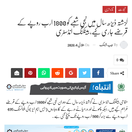
تجارت
تازہ ترین
گزشتہ ڈیڑھ سال میں نجی شعبے کو 1800 ارب روپے کے
قرضے جاری کیے، بینکنگ انڈسٹری
By
ویب ڈیسک
On
جولائی 4, 2026
0
Share
مقامی بینکنگ انڈسٹری نے گزشتہ ڈیڑھ سال کے دوران نجی شعبے کو 1800 ارب روپے کے قرضے
فراہم کیے ہیں، جبکہ چھوٹے اور درمیانے درجے کے کاروباروں (ایس ایم ایز) کی فنانسنگ 495
ارب روپے سے بڑھ کر 900 ارب روپے تک پہنچ گئی ہے۔