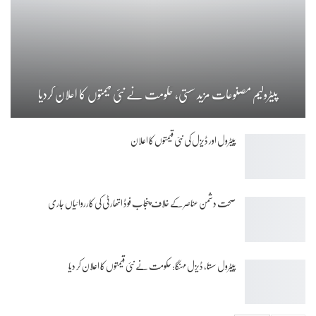
پیٹرولیم مصنوعات مزید سستی، حکومت نے نئی قیمتوں کا اعلان کردیا
پیٹرول اور ڈیزل کی نئی قیمتوں کا اعلان
صحت دشمن عناصر کے خلاف پنجاب فوڈ اتھارٹی کی کارروائیاں جاری
پیٹرول سستا، ڈیزل مہنگا: حکومت نے نئی قیمتوں کا اعلان کر دیا