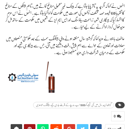
انہوں نے کہا کہ اگرچہ یہ تاثر پایا جاتا ہے کہ بینک غیر معمولی منافع کماتے ہیں، تاہم بینکوں کے منافع
کا تقریباً 60 فیصد حصہ مختلف ٹیکسوں کی صورت میں حکومت کو ادا کیا جاتا ہے۔ انہوں نے اس عزم
کا اظہار کیا کہ بینکاری شعبہ زراعت، ہاؤسنگ اور ایس ایم ایز کے شعبوں میں حکومت کے ساتھ مل کر
مزید فعال کردار ادا کرنے کے لیے تیار ہے۔
عاطف باجوہ نے مزید کہا کہ گزشتہ سال منعقد ہونے والی بینکنگ سمٹ کے بعد حکومتی منصوبوں میں
معاونت اور تعاون کے حوالے سے اہم پیش رفت دیکھنے میں آئی، جس سے بینکاری شعبے اور
حکومت کے درمیان شراکت داری مزید مضبوط ہوئی ہے۔
گزشتہ ڈیڑھ سال میں نجی شعبے کو 1800 ارب روپے کے قرضے جاری کیے، بینکنگ انڈسٹری
0