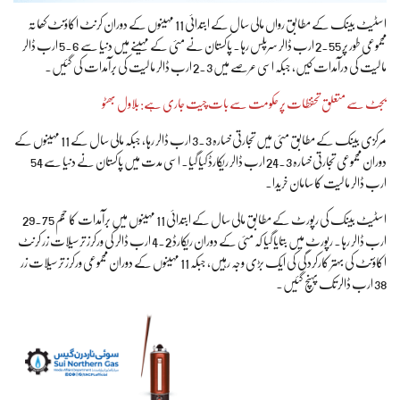
اسٹیٹ بینک کے مطابق رواں مالی سال کے ابتدائی 11 مہینوں کے دوران کرنٹ اکاؤنٹ کھاتہ
مجموعی طور پر 2.55 ارب ڈالر سرپلس رہا۔ پاکستان نے مئی کے مہینے میں دنیا سے 5.6 ارب ڈالر
مالیت کی درآمدات کیں، جبکہ اسی عرصے میں 2.3 ارب ڈالر مالیت کی برآمدات کی گئیں۔
بجٹ سے متعلق تحفظات پر حکومت سے بات چیت جاری ہے: بلاول بھٹو
مرکزی بینک کے مطابق مئی میں تجارتی خسارہ 3.3 ارب ڈالر رہا، جبکہ مالی سال کے 11 مہینوں کے
دوران مجموعی تجارتی خسارہ 24.3 ارب ڈالر ریکارڈ کیا گیا۔ اسی مدت میں پاکستان نے دنیا سے 54
ارب ڈالر مالیت کا سامان خریدا۔
اسٹیٹ بینک کی رپورٹ کے مطابق مالی سال کے ابتدائی 11 مہینوں میں برآمدات کا حجم 29.75
ارب ڈالر رہا۔ رپورٹ میں بتایا گیا کہ مئی کے دوران ریکارڈ 4.2 ارب ڈالر کی ورکرز ترسیلات زر کرنٹ
اکاؤنٹ کی بہتر کارکردگی کی ایک بڑی وجہ رہیں، جبکہ 11 مہینوں کے دوران مجموعی ورکرز ترسیلات زر
38 ارب ڈالر تک پہنچ گئیں۔