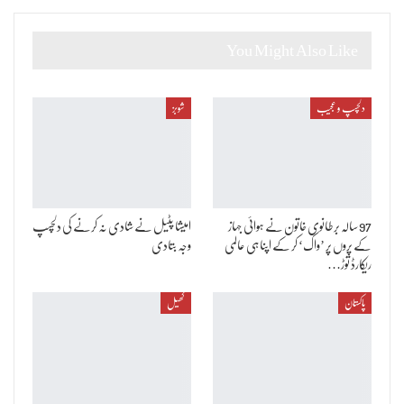
You Might Also Like
دلچسپ و عجیب
شوبز
97 سالہ برطانوی خاتون نے ہوائی جہاز
امیشا پٹیل نے شادی نہ کرنے کی دلچسپ
کے پروں پر ’واک‘ کر کے اپنا ہی عالمی
وجہ بتادی
ریکارڈ توڑ…
پاکستان
کھیل