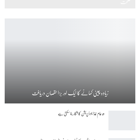
صحت
زیادہ چینی کھانے کا ایک اور بڑا نقصان دریافت
وہ عام غذا جو ڈپریشن کا شکار بنا سکتی ہے