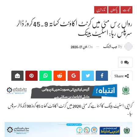
تجارت
پاکستان
تازہ ترین
رواں برس مئی میں کرنٹ اکاؤنٹ کھاتہ 45.9 کروڑ ڈالر
سرپلس رہا: اسٹیٹ بینک
By
ویب ڈیسک
On
جون 17, 2026
0
Share
کراچی: اسٹیٹ بینک کا کہنا ہے کہ مئی 2026 میں کرنٹ اکاؤنٹ کھاتہ 45 کروڑ 90 لاکھ ڈالر سرپلس
رہا۔