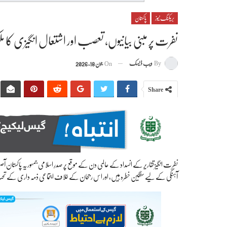
بریکنگ نیوز
پاکستان
نفرت پر مبنی بیانیوں، تعصب اور اشتعال انگیزی کا ملکر
By
ویب ڈیسک
On
جون 18, 2026
Share
نفرت انگیز تقاریر کے انسداد کے عالمی دن کے موقع پر صدرِ اسلامی جمہوریہ پاکستان آص
آہنگی کے لیے سنگین خطرہ ہیں، اور اس رجحان کے خلاف اجتماعی ذمہ داری کے تح