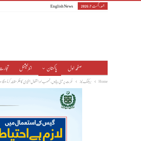
جمعہ, اگست 7, 2026
English News
صفحہ اول
پاکستان
انٹرنیشنل
تجارت
Home
بریکنگ نیوز
نفرت پر مبنی بیانیوں، تعصب اور اشتعال انگیزی کا ملکر مقابلہ کرنا ہوگا: