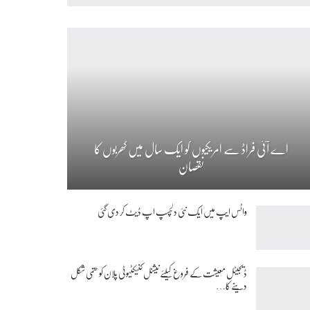
اے آئی فراڈ سے امریکیوں کو ایک سال میں کھربوں کا
نقصان
واٹس ایپ میں ایک نئی دلچسپ اپ ڈیٹ کر دی گئی
ڈیجیٹل معیشت کے فروغ کیلئے نیشنل کنیکٹیوٹی پلان کو حتمی شکل
دینے کا…