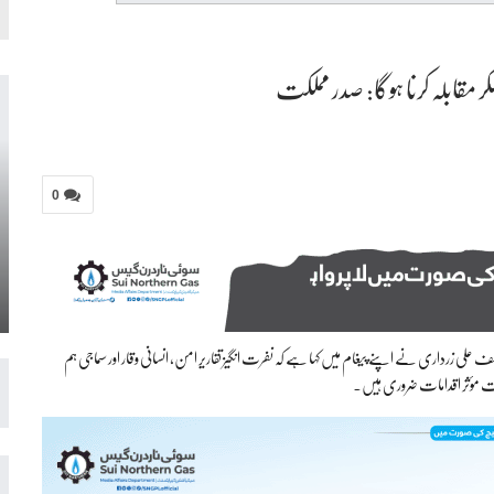
 مقابلہ کرنا ہوگا: صدر مملکت
0
ف علی زرداری نے اپنے پیغام میں کہا ہے کہ نفرت انگیز تقاریر امن، انسانی وقار اور سماجی ہم
ت مؤثر اقدامات ضروری ہیں۔