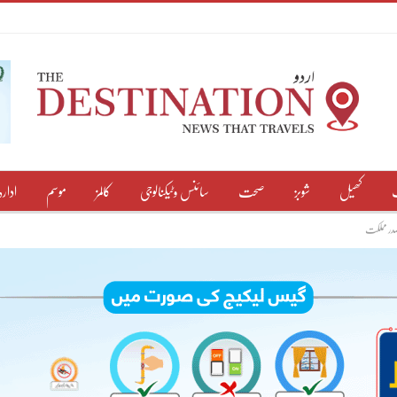
کھیل
شوبز
صحت
سائنس وٹیکنالوجی
کالمز
موسم
ادارہ
 صدر مملکت