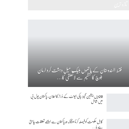
تازہ ترین
فتنہ الہندوستان کے ہاتھوں بلیک میل دہشت گرد ارمان
بلوچ کا تنظیم سے لاتعلقی کا…
20ویں ایشین گیمز: ہاکی ایونٹ کے ڈراز کا اعلان، پاکستان پول بی
میں شامل
کابل حکومت کو فیصلہ کرنا ہوگا کہ وہ پاکستان سے اچھے تعلقات چاہتی
ہے یا…