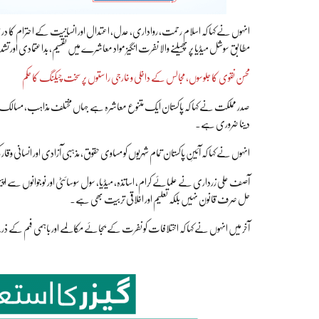
انہوں نے کہا کہ اسلام رحمت، رواداری، عدل، اعتدال اور انسانیت کے احترام کا د
مطابق سوشل میڈیا پر پھیلنے والا نفرت انگیز مواد معاشرے میں تقسیم، بداعتمادی اور تش
محسن نقوی کا جلوسوں، مجالس کے داخلی و خارجی راستوں پر سخت چیکنگ کا حکم
صدر مملکت نے کہا کہ پاکستان ایک متنوع معاشرہ ہے جہاں مختلف مذاہب، مسالک اور ثق
دینا ضروری ہے۔
انہوں نے کہا کہ آئینِ پاکستان تمام شہریوں کو مساوی حقوق، مذہبی آزادی اور انسانی و
آصف علی زرداری نے علمائے کرام، اساتذہ، میڈیا، سول سوسائٹی اور نوجوانوں سے اپیل 
حل صرف قانون نہیں بلکہ تعلیم اور اخلاقی تربیت بھی ہے۔
آخر میں انہوں نے کہا کہ اختلافات کو نفرت کے بجائے مکالمے اور باہمی فہم کے ذریعے حل ک