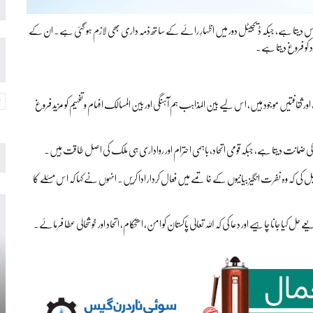
رس دیتا ہے، جبکہ ڈیجیٹل دور میں اظہارِ رائے کے ساتھ ذمہ داری بھی لازم ہو گئی ہے۔ ان کے
دد کو فروغ دیتا ہے۔
افتیں موجود ہیں، اس لیے بین المذاہب ہم آہنگی اور بین المسالک افہام و تفہیم کو مزید فروغ
قار کی ضمانت دیتا ہے، جبکہ قومی اتحاد، باہمی احترام اور رواداری ہی ملک کی اصل طاقت ہیں۔
کی کہ وہ نفرت انگیز بیانیوں کے خاتمے میں فعال کردار ادا کریں۔ انہوں نے کہا کہ اس مسئلے کا
یا جانا چاہیے اور دعا کی کہ اللہ تعالیٰ پاکستان کو امن، استحکام، اتحاد اور خوشحالی عطا فرمائے۔