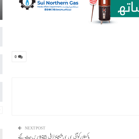
0
NEXT POST
پاکستان کو آئی سی سی چیمپئنز ٹرافی جیتے 9 برس بیت گئے