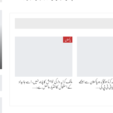
پاکستان
کرنا ہوگا کہ وہ پاکستان سے اچھے
مالک کرایہ دار کی خواہش کا پابند نہیں، اسے جائیداد
 ٹی ٹی پی کی…
کے استعمال کا اختیار حاصل ہے:…