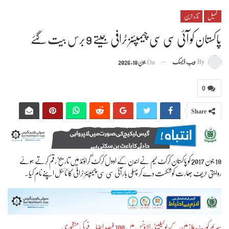
کھیل
تازہ ترین
پاکستان کو آئی سی سی چیمپئنز ٹرافی جیتے 9 برس بیت گئے
By
ویب ڈیسک
On
جون 18, 2026
0
Share
18 جون 2017 کو پاکستان کرکٹ ٹیم نے لندن کے اوول کرکٹ گراؤنڈ میں تاریخ رقم کرتے ہوئے
روایتی حریف بھارت کو شکست دے کر پہلی بار آئی سی سی چیمپئنز ٹرافی کا ٹائٹل اپنے نام کیا۔
سپریم کورٹ ملازمین کے یوٹیلیٹی الاؤنس میں 100 فیصد اضافے کی منظوری