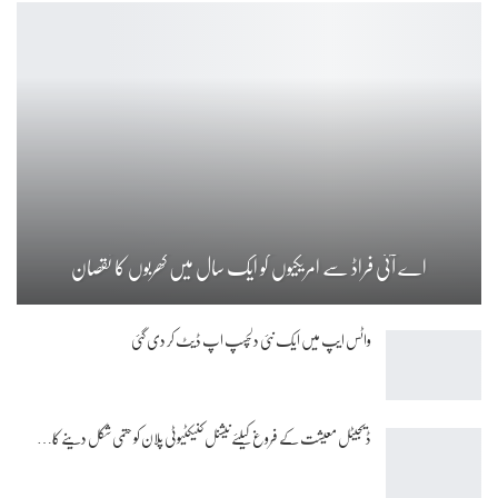
اے آئی فراڈ سے امریکیوں کو ایک سال میں کھربوں کا نقصان
واٹس ایپ میں ایک نئی دلچسپ اپ ڈیٹ کر دی گئی
ڈیجیٹل معیشت کے فروغ کیلئے نیشنل کنیکٹیوٹی پلان کو حتمی شکل دینے کا…