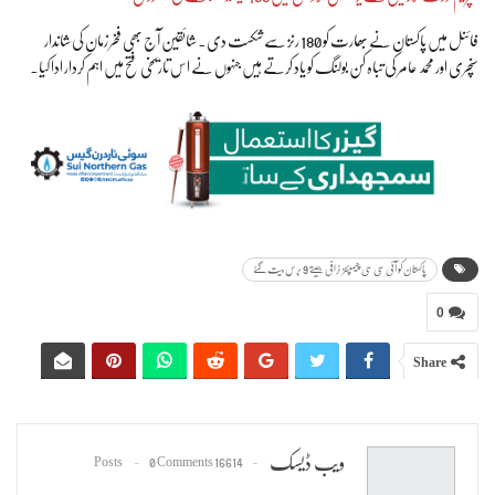
فائنل میں پاکستان نے بھارت کو 180 رنز سے شکست دی۔ شائقین آج بھی فخر زمان کی شاندار
سنچری اور محمد عامر کی تباہ کن بولنگ کو یاد کرتے ہیں جنہوں نے اس تاریخی فتح میں اہم کردار ادا کیا۔
پاکستان کو آئی سی سی چیمپئنز ٹرافی جیتے 9 برس بیت گئے
0
Share
ویب ڈیسک
0 Comments
16614 Posts