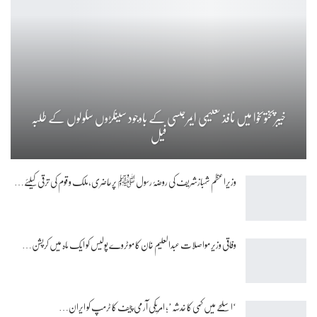
خیبرپختونخوا میں نافذ تعلیمی ایمرجنسی کے باوجود سینکڑوں سکولوں کے طلبہ
فیل
وزیراعظم شہبازشریف کی روضۂ رسول ﷺ پرحاضری،ملک و قوم کی ترقی کیلئے…
وفاقی وزیر مواصلات عبدالعلیم خان کا موٹروے پولیس کو ایک ماہ میں کرپشن…
‘اسلحے میں کمی کا خدشہ’؛ امریکی آرمی چیف کا ٹرمپ کو ایران…