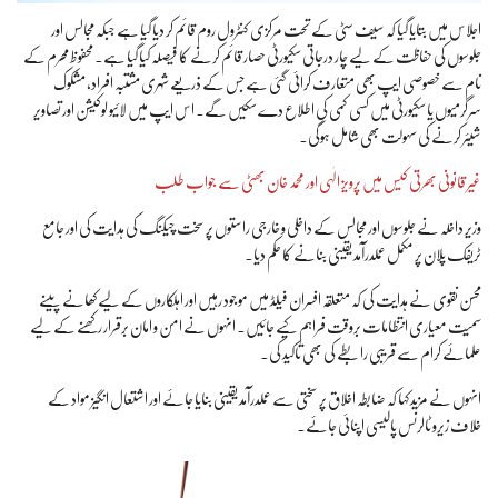
اجلاس میں بتایا گیا کہ سیف سٹی کے تحت مرکزی کنٹرول روم قائم کر دیا گیا ہے جبکہ مجالس اور
جلوسوں کی حفاظت کے لیے چار درجاتی سکیورٹی حصار قائم کرنے کا فیصلہ کیا گیا ہے۔ محفوظ محرم کے
نام سے خصوصی ایپ بھی متعارف کرائی گئی ہے جس کے ذریعے شہری مشتبہ افراد، مشکوک
سرگرمیوں یا سکیورٹی میں کسی کمی کی اطلاع دے سکیں گے۔ اس ایپ میں لائیو لوکیشن اور تصاویر
شیئر کرنے کی سہولت بھی شامل ہوگی۔
غیر قانونی بھرتی کیس میں پرویز الٰہی اور محمد خان بھٹی سے جواب طلب
وزیر داخلہ نے جلوسوں اور مجالس کے داخلی و خارجی راستوں پر سخت چیکنگ کی ہدایت کی اور جامع
ٹریفک پلان پر مکمل عملدرآمد یقینی بنانے کا حکم دیا۔
محسن نقوی نے ہدایت کی کہ متعلقہ افسران فیلڈ میں موجود رہیں اور اہلکاروں کے لیے کھانے پینے
سمیت معیاری انتظامات بروقت فراہم کیے جائیں۔ انہوں نے امن و امان برقرار رکھنے کے لیے
علمائے کرام سے قریبی رابطے کی بھی تاکید کی۔
انہوں نے مزید کہا کہ ضابطہ اخلاق پر سختی سے عملدرآمد یقینی بنایا جائے اور اشتعال انگیز مواد کے
خلاف زیرو ٹالرنس پالیسی اپنائی جائے۔