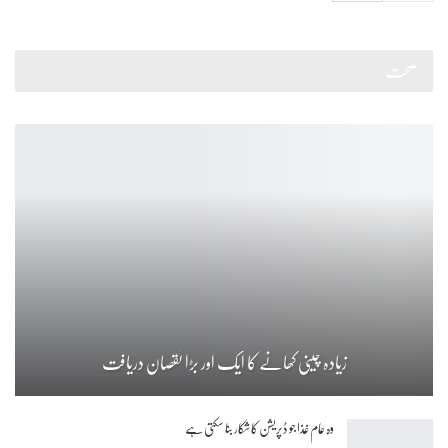
صحت
زیادہ چینی کھانے کا ایک اور بڑا نقصان دریافت
وہ عام غذا جو ڈپریشن کا شکار بنا سکتی ہے