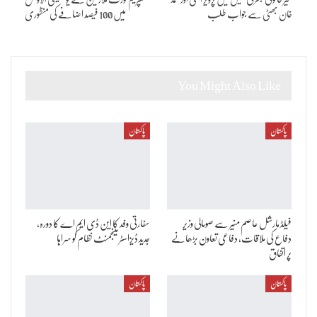
خان بھٹی سے جواب طلب
میں 100 فیصد اضافے کی منظوری
You Might Also Like
پاکستان
پاکستان
فیلڈ مارشل عاصم منیر سے صومالی وزیر
سفارتی وفد کا این ڈی ایم اے کا دورہ،
دفاع کی ملاقات، دفاعی تعاون بڑھانے
جدید ڈیزاسٹر مینجمنٹ نظام کو سراہا
پر اتفاق
پاکستان
پاکستان