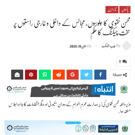
پاکستان
تازہ ترین
محسن نقوی کا جلوسوں، مجالس کے داخلی و خارجی راستوں پر
سخت چیکنگ کا حکم
By
ویب ڈیسک
On
جون 18, 2026
0
Share
وزیر داخلہ محسن نقوی کی زیر صدارت محرم الحرام کے دوران سکیورٹی اور دیگر انتظامات کا جائزہ اجلاس
منعقد ہوا۔