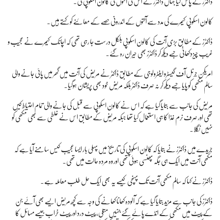
ڈاکٹرز کے پاس گیا جہاں ڈاکٹرز نے اس کی آنتوں کی کالون اسکوپی کی۔
کالون اسکوپی کیمرے کی مدد سے آنتوں کے اندرونی حصے کے معائنے کو کہتے ہیں۔
ڈاکٹرز کے مطابق بڑی آنت کی کالون اسکوپی بلکل درست جا رہی تھی کہ اچانک کیمرے نے عجیب و
غریب چیز دکھائی جسے دیکھ کر ڈاکٹرز بھی حیران رہ گئے۔
امریکن جرنل آف گیسٹرو اینٹرولوجی کے مطابق ڈاکٹر نے مریض کی آنت میں گھر میں پائی جانے والی
سالم مکھی کو پایا جسے دیکھ کر نہ صرف ڈاکٹر بلکہ مریض خود بھی پریشان ہوگیا۔
مریض کی جانب سے بتایا گیا ہے کہ اس نے کالون اسکوپی سے قبل کی جانے والی تمام احتیاط کیں
تھی اور صرف نرم غذا کا ہی استعمال کیا تھا جبکہ مریض کے مطابق اس نے غلطی سے بھی مکھی کو
نہیں نگلا۔
جریدے میں ڈاکٹرز نے بتایا کہ کالون اسکوپی کی تاریخ میں پہلی بار ایسا عجیب کیس سامنے آیا ہے کہ
مکھی آنت میں ایک ہی جگہ پھنسی ہوئی تھی اور وہ مردہ حالت میں تھی۔
ڈاکٹرز نے کہا کہ سالم مکھی آنت تک پہنچی کیسے یہ بھی ایک حل طلب معاملہ ہے۔
ڈاکٹرز کی جانب سے مزید بتایا گیا ہے کہ آلودہ کھانا کھانے کی وجہ سے کچھ مریض ایسے بھی آئے جن
کے پیٹ میں مکھی کے انڈے پائے گئے جنہیں متلی، پیٹ درد اور پیٹ خراب جیسے مسائل کا