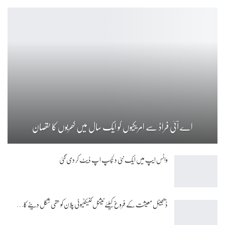
اے آئی فراڈ سے امریکیوں کو ایک سال میں کھربوں کا نقصان
واٹس ایپ میں ایک نئی دلچسپ اپ ڈیٹ کر دی گئی
ڈیجیٹل معیشت کے فروغ کیلئے نیشنل کنیکٹیوٹی پلان کو حتمی شکل دینے کا…