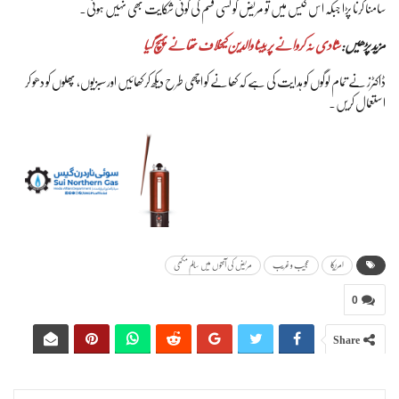
سامنا کرنا پڑا جبکہ اس کیس میں تو مریض کو کسی قسم کی کوئی شکایت بھی نہیں ہوئی۔
مزید پڑھیں:
شادی نہ کروانے پر بیٹا والدین کیخلاف تھانے پہنچ گیا
ڈاکٹرز نے تمام لوگوں کو ہدایت کی ہے کہ کھانے کو اچھی طرح دیکھ کر کھائیں اور سبزیوں، پھلوں کو دھو کر
استعمال کریں۔
امریکا
عجیب و غریب
مریض کی آنتوں میں سالم مکھی
0
Share