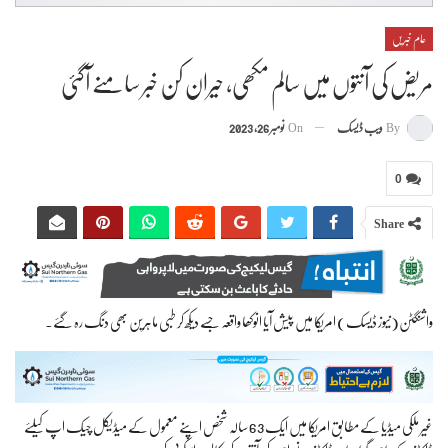
عام خبریں
مریض کی آنتوں میں سالم مکھی, حیران کن خبر سامنے آگئی
By
ویب ڈیسک
On
نومبر 26, 2023
0
Share
واشنگٹن(نیوز ڈیسک) امریکا میں پیش آیا انوکھا واقعہ جسے دیکھ کر طبی ماہرین بھی دنگ رہ گئے۔
غیر ملکی میڈیا کے مطابق امریکا میں ایک 63 سالہ شخص اپنے معمول کے میڈیکل چیک اپ کیلئے