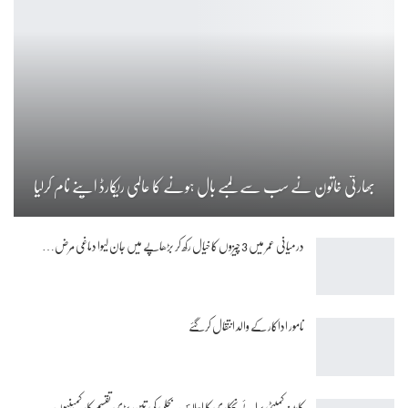
بھارتی خاتون نے سب سے لمبے بال ہونے کا عالمی ریکارڈ اپنے نام کرلیا
درمیانی عمر میں 3 چیزوں کا خیال رکھ کر بڑھاپے میں جان لیوا دماغی مرض…
نامور اداکار کے والد انتقال کرگئے
کابینہ کمیٹی برائے نجکاری کا اجلاس ، بجلی کی تین بڑی تقسیم کار کمپنیوں…