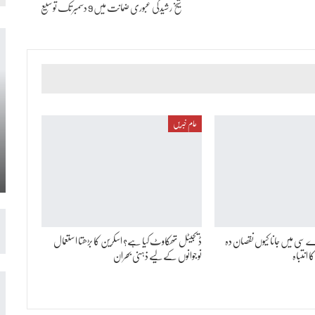
شیخ رشیدکی عبوری ضمانت میں 9 دسمبر تک توسیع
عام خبریں
اے سی میں جانا کیوں نقصان دہ
ڈیجیٹل تھکاوٹ کیا ہے؟ اسکرین کا بڑھتا استعمال
 انتباہ
نوجوانوں کےلیے ذہنی بحران