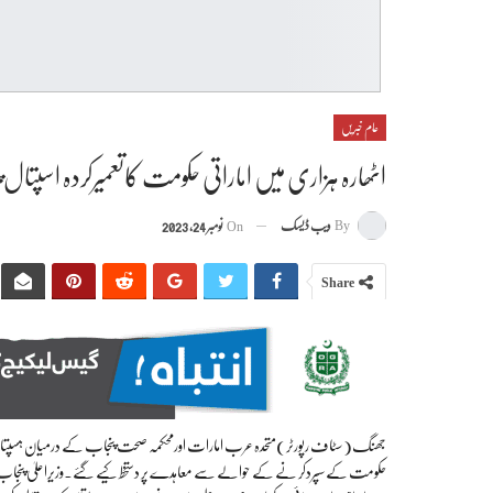
عام خبریں
اٹھارہ ہزاری میں اماراتی حکومت کاتعمیرکردہ اسپ
By
ویب ڈیسک
On
نومبر 24, 2023
Share
جھنگ(سٹاف رپورٹر)متحدہ عرب امارات اورمحکمہ صحت پنجاب کے درمیان ہسپتال کی
حکومت کے سپردکر نے کے حوالے سے معاہدے پر دستخط کیے گئے۔وزیراعلیٰ پنجاب مح