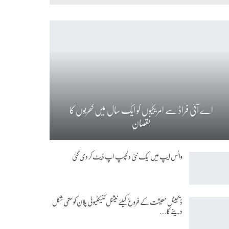
اے آئی فراڈ سے امریکیوں کو ایک سال میں کھربوں کا
نقصان
واٹس ایپ میں ایک نئی دلچسپ اپ ڈیٹ کر دی گئی
ڈیجیٹل معیشت کے فروغ کیلئے نیشنل کنیکٹیوٹی پلان کو حتمی شکل
دینے کا…