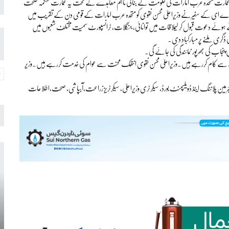
 کی عمارت متحدہ عرب امارات کی حکومت نے بنائی تاہم معاہدے کے تحت یہ عمارت محکمہ صحت
اے ای کے سفیرنے وزیراعلیٰ محسن نقوی کو متحدہ عرب امارات کے قومی دن کے تقریب میں
ے ہوئے دعوت قبول کر لیملاقات میں توانائی، جنگلات، ٹرانسپورٹ سمیت مختلف شعبوں میں
ی ڈگری ملنے پر مبارکباد دی۔
طریقے سے کام کررہے ہیں۔وزیراعلیٰ محسن نقوی انتھک محنت سے عوام کی خدمت کررہے ہیں۔وزیر
و، چیئرمین پلاننگ اینڈ ڈویلپمنٹ بورڈ، سیکرٹری وزیراعلیٰ، سیکرٹریز زراعت،آبپاشی، صحت،اطلاعات