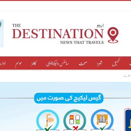
کھیل
شوبز
صحت
سائنس وٹیکنالوجی
کالمز
موسم
ادارہ
 حوالے