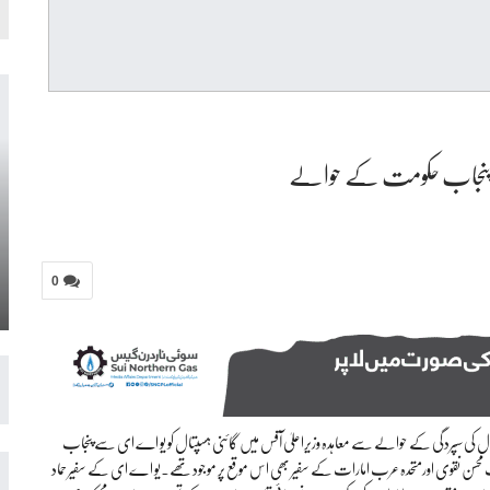
تال پنجاب حکومت کے حوالے
0
 سپردگی کے حوالے سے معاہدہ وزیراعلیٰ آفس میں گائنی ہسپتال کو یو اے ای سے پنجاب
سن نقوی اورمتحدہ عرب امارات کے سفیر بھی اس موقع پر موجود تھے۔یو ا ے ای کے سفیر حماد