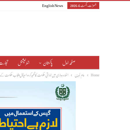
جمعرات, اگست 6, 2026
English News
صفحہ اول
پاکستان
انٹرنیشنل
تجارت
Home
عام خبریں
اٹھارہ ہزاری میں اماراتی حکومت کاتعمیرکردہ اسپتال پنجاب حکومت کے