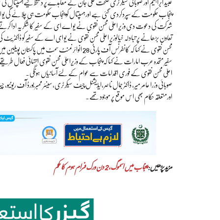
عبید ابراہیم اور صوبائی سیکرٹری صحت علی جان نے معاہدے پر دستخط کیےہسپتال
پنجاب حکومت کے سپردکردی گئی ہے اورہسپتال کو پنجاب حکومت ہی چلائے گی یو 
شرکت کی دعوت دی وزیر اعلیٰ محسن نقوی نے یو اے ای کے سفیر کا شکریہ ادا کرت
تعاون بڑھانے پر تبادلہ خیالوزیر اعلیٰ محسن نقوی نے یو ای اے کے سفیر کو ڈاکٹر یٹ ک
محسن نقوی نے کہا کہ کانفرنس آف پارٹی 28 انوائرنمنٹ سمٹ میں پاکستان پویلین میں پنجاب کی بھرپور نمائندگی کی جائے گی۔
سفیر متحدہ عرب امارات نے کہا کہ پنجاب کے وزیراعلیٰ محسن نقوی انتہائی فعال 
اعلیٰ محسن نقوی کے فوری اقدامات سے عوام کے لئے آسانیاں ہونگی۔
صوبائی وزرا عامر میر، ڈاکٹر جمال ناصر،ایڈیشنل چیف سیکرٹری،سینئر ممبر بورڈ آف ریونی
اورمتعلقہ حکام بھی اس موقع پر موجود تھے۔
مزید پڑھیں:
پنجاب میں اسموگ، 2 دن ورک فرام ہوم کا حکم