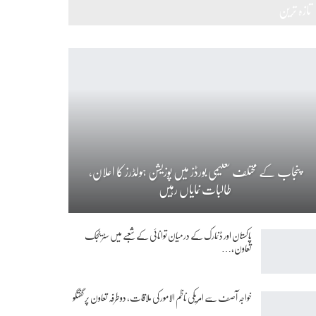
تازہ ترین
پنجاب کے مختلف تعلیمی بورڈز میں پوزیشن ہولڈرز کا اعلان،
طالبات نمایاں رہیں
پاکستان اور ڈنمارک کے درمیان توانائی کے شعبے میں سٹریٹجک
تعاون،…
خواجہ آصف سے امریکی ناظم الامور کی ملاقات، دوطرفہ تعاون پر گفتگو