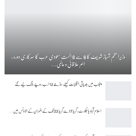
وزیراعظم شہباز شریف کا 6 سے 8 اگست سعودی عرب کا سرکاری دورہ ،
اہم علاقائی و عالمی…
پنجاب میں بلدیاتی انتخابات کیلئے ساڑھے 12 ارب روپے مانگ لیے گئے
اسلام آباد ہائیکورٹ: گریڈ 17 سے گریڈ 22 تک کے افسران کے الاؤنس میں…