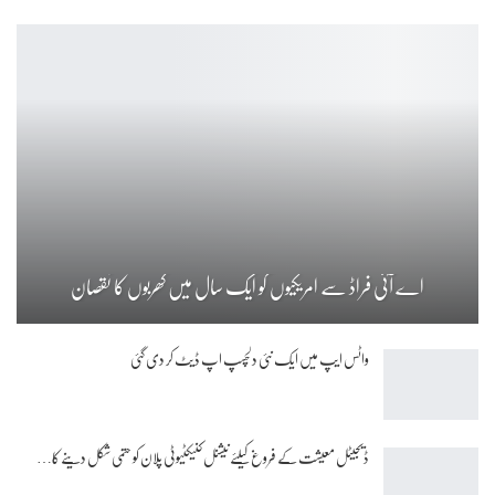
اے آئی فراڈ سے امریکیوں کو ایک سال میں کھربوں کا نقصان
واٹس ایپ میں ایک نئی دلچسپ اپ ڈیٹ کر دی گئی
ڈیجیٹل معیشت کے فروغ کیلئے نیشنل کنیکٹیوٹی پلان کو حتمی شکل دینے کا…