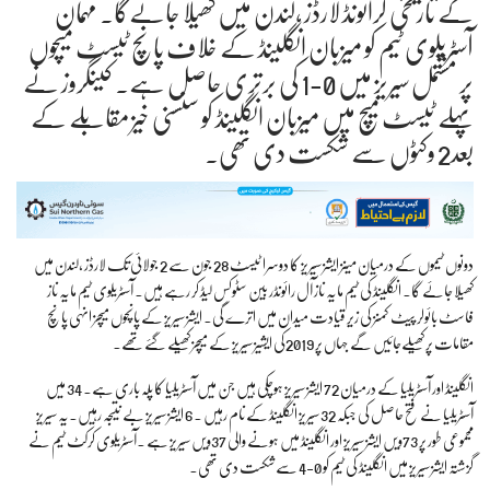
کے تاریخی گرائونڈ لارڈز ،لندن میں کھیلا جائےگا۔ مہمان
آسٹریلوی ٹیم کو میزبان انگلینڈ کے خلاف پانچ ٹیسٹ میچوں
پر مشتمل سیریز میں 0-1 کی برتری حاصل ہے۔ کینگروز نے
پہلے ٹیسٹ میچ میں میزبان انگلینڈ کو سنسنی خیز مقابلے کے
بعد2 وکٹوں سے شکست دی تھی۔
دونوں ٹیموں کے درمیان مینز ایشز سیریز کا دوسرا ٹیسٹ 28 جون سے 2 جولائی تک لارڈز ،لندن میں
کھیلا جائے گا۔ انگلینڈ کی ٹیم مایہ ناز آل رائونڈر بین سٹوکس لیڈ کر رہے ہیں۔ آسٹریلوی ٹیم مایہ ناز
فاسٹ بائولر پیٹ کمنز کی زیر قیادت میدان میں اترے گی۔ ایشز سیریز کے پانچوں میچز انہی پانچ
مقامات پر کھیلےجائیں گے جہاں پر 2019کی ایشیز سیریز کے میچز کھیلے گئے تھے۔
انگلینڈ اور آسٹریلیا کے درمیان 72 ایشز سیریز ہوچکی ہیں جن میں آسٹریلیا کا پلہ باری ہے۔ 34 میں
آسٹریلیا نے فتح حاصل کی جبکہ 32 سیریز انگلینڈ کے نام رہیں ۔6 ایشز سیریز بے نتیجہ رہیں۔یہ سیریز
مجموعی طور پر 73ویں ایشز سیریز اور انگلینڈ میں ہونے والی 37ویں سیریز ہے ۔آسٹریلوی کرکٹ ٹیم نے
گزشتہ ایشز سیریز میں انگلینڈ کی ٹیم کو 0-4 سے شکست دی تھی۔