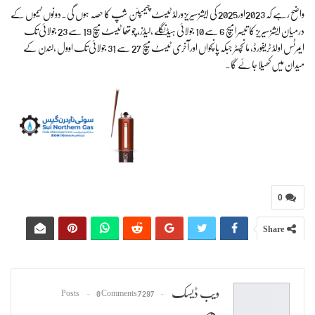
واضح رہے کہ 2023اور2025 کی ایشز سیریز ورلڈ ٹیسٹ چیمپئن شپ کا حصہ ہوں گی۔دونوں ٹیموں کے
درمیان ایشز سیریز کا تیسرا میچ 6 سے 10 جولائی ہیڈنگلے ،لیڈز،چوتھا ٹیسٹ میچ 19 سے 23 جولائی تک
ایمرٹس اولڈ ٹریفورڈ، مانچسٹر جبکہ پانچواں اور آخری ٹیسٹ میچ 27 سے 31 جولائی تک اوول ،لندن کے
میدان میں کھیلا جائے گا۔
0
Share
ویب ڈیسک
0 Comments
7297 Posts