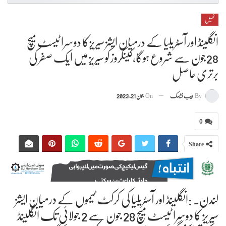
کھیل
انگلینڈ اور آسٹریلیا کے درمیان ایشز سیریزکا دوسرا ٹیسٹ میچ
28جون سے شروع ہوگا،کینگروز کو سیریز میں ایک صفر کی
برتری حاصل
By
ویب ڈیسک
On
جون 21, 2023
0
Share
لندن۔ :انگلینڈ اور آسٹریلیا کی کرکٹ ٹیموں کے درمیان ایشز
سیریز کا دوسرا ٹیسٹ میچ 28 جون سے 2 جولائی تک انگلینڈ