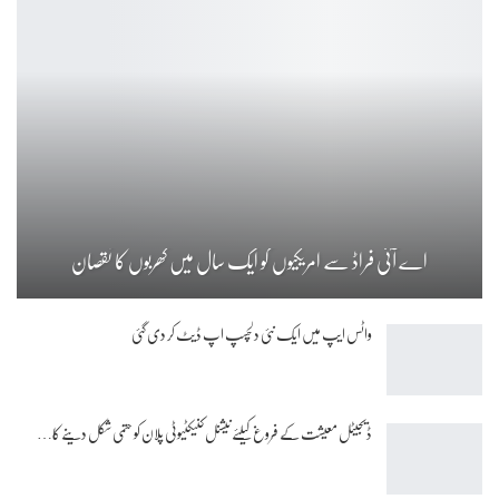
اے آئی فراڈ سے امریکیوں کو ایک سال میں کھربوں کا نقصان
واٹس ایپ میں ایک نئی دلچسپ اپ ڈیٹ کر دی گئی
ڈیجیٹل معیشت کے فروغ کیلئے نیشنل کنیکٹیوٹی پلان کو حتمی شکل دینے کا…