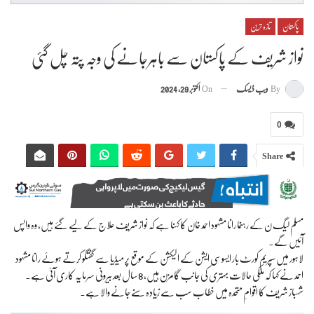
پاکستان
تازہ ترین
نواز شریف کے پاکستان سے باہرجانے کی وجہ پتہ چل گئی
By
ویب ڈیسک
On
اکتوبر 29, 2024
0
Share
مسلم لیگ ن کے رہنما رانا مشہود احمد خان کا کہنا ہے کہ نواز شریف علاج کے لیے گئے ہیں، وہ واپس
آئیں گے۔
لاہور میں سپریم کورٹ بار ایسوسی ایشن کے الیکشن کے موقع پر میڈیا سے گفتگو کرتے ہوئے رانا مشہود
احمد نے کہا کہ ملکی حالات بہتری کی جانب گامزن ہیں، 8 سال بعد بیرونی سرمایہ کاری آئی ہے۔
شہباز شریف کا اقوامِ متحدہ میں خطاب سب سے زیادہ سنے جانے والا ہے۔