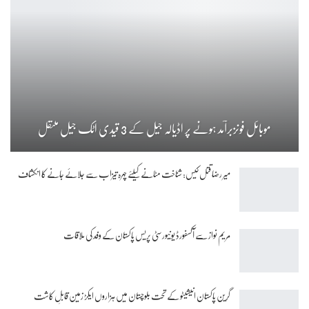
موبائل فونزبرآمد ہونے پر اڈیالہ جیل کے 3 قیدی اٹک جیل منتقل
میر رضا قتل کیس: شناخت مٹانے کیلئے چہرہ تیزاب سے جلائے جانے کا انکشاف
مریم نواز سے آکسفورڈ یونیورسٹی پریس پاکستان کے وفد کی ملاقات
گرین پاکستان انیشیٹو کے تحت بلوچستان میں ہزاروں ایکڑ زمین قابلِ کاشت