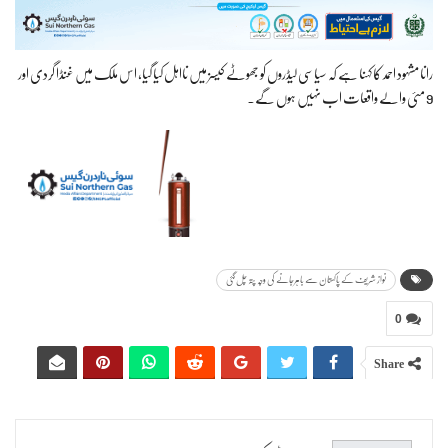
رانا مشہود احمد کا کہنا ہے کہ سیاسی لیڈروں کو جھوٹے کیسز میں نااہل کیا گیا، اس ملک میں غنڈا گردی اور
9 مئی والے واقعات اب نہیں ہوں گے۔
نواز شریف کے پاکستان سے باہرجانے کی وجہ پتہ چل گئی
0
Share