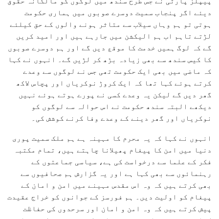
پیپلز پارٹی نے جس طرح سندھ میں لوگوں کو مالکانہ حقوق
دیئے اگر پنجاب سمیت دوسرے صوبوں میں ہماری حکومت
ہوتی تو ہم وہاں سیلاب سے متاثر ہونے والوں کے حق کیلئے
لڑتے تاہم اب ہم الیکشن میں جارہے ہیں اور امید کریں
گے کہ لوگ ہمیں خدمت کا موقع دیں گے اور ہم دوسرے صوبوں
کا کیس سندھ سے بھی زیادہ بڑھ کر لڑیں گے۔ انہوں نے کہا
کہ ماضی میں بھی ایک حکومت تھی جس نے لوگوں سے وعدے
کرتے ہوئے کہا تھا کہ ایک کروڑ نوکریاں اور پچاس لاکھ
گھر دیں گے لیکن یہ وعدے کسی نے پورے ہوتے ہوئے نہیں
دیکھے البتہ سندھ حکومت نے اس حوالہ سے لوگوں کو
نوکریاں اور گھر دینے کے وعدے وفا کرنے کوشش کی۔
انہوں نے کہا کہ یہ محرم کا مہینہ ہے ہم ملک سمیت پوری
دنیا میں امن کا پیغام پھیلانا چاہتے ہیں، تمام مکتبہ
فکر کے علما سے درخواست کی ہے، سیاسی جماعتوں کے
رہنمائوں سے بھی کہا ہے اور یہ گزارش ہم صحافیوں سے
بھی کرتے ہیں کہ وہ اس مقدس مہینے میں امن و امان کے
پیغام کو اولیت دیں۔ ہم فورسز کے جوانوں کو خراج عقیدت
پیش کرتے ہیں کہ وہ امن و امان اور سرحدوں کی حفاظت