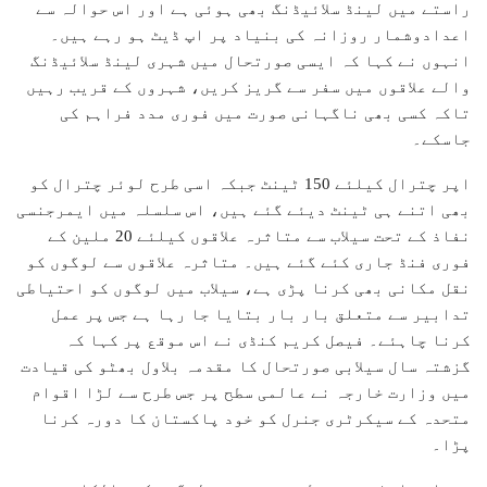
راستے میں لینڈ سلائیڈنگ بھی ہوئی ہے اور اس حوالہ سے
اعدادوشمار روزانہ کی بنیاد پر اپ ڈیٹ ہو رہے ہیں۔
انہوں نے کہا کہ ایسی صورتحال میں شہری لینڈ سلائیڈنگ
والے علاقوں میں سفر سے گریز کریں، شہروں کے قریب رہیں
تاکہ کسی بھی ناگہانی صورت میں فوری مدد فراہم کی
جاسکے۔
اپر چترال کیلئے 150 ٹینٹ جبکہ اسی طرح لوئر چترال کو
بھی اتنے ہی ٹینٹ دیئے گئے ہیں، اس سلسلہ میں ایمرجنسی
نفاذ کے تحت سیلاب سے متاثرہ علاقوں کیلئے 20 ملین کے
فوری فنڈ جاری کئے گئے ہیں۔ متاثرہ علاقوں سے لوگوں کو
نقل مکانی بھی کرنا پڑی ہے، سیلاب میں لوگوں کو احتیاطی
تدابیر سے متعلق بار بار بتایا جا رہا ہے جس پر عمل
کرنا چاہئے۔ فیصل کریم کنڈی نے اس موقع پر کہا کہ
گزشتہ سال سیلابی صورتحال کا مقدمہ بلاول بھٹو کی قیادت
میں وزارت خارجہ نے عالمی سطح پر جس طرح سے لڑا اقوام
متحدہ کے سیکرٹری جنرل کو خود پاکستان کا دورہ کرنا
پڑا۔