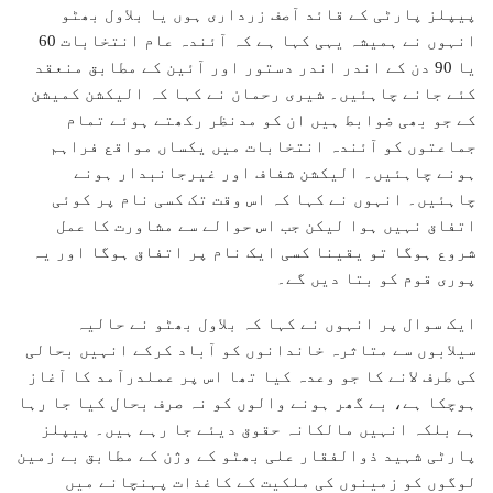
پیپلز پارٹی کے قائد آصف زرداری ہوں یا بلاول بھٹو
انہوں نے ہمیشہ یہی کہا ہے کہ آئندہ عام انتخابات 60
یا 90 دن کے اندر اندر دستور اور آئین کے مطابق منعقد
کئے جانے چاہئیں۔ شیری رحمان نے کہا کہ الیکشن کمیشن
کے جو بھی ضوابط ہیں ان کو مدنظر رکھتے ہوئے تمام
جماعتوں کو آئندہ انتخابات میں یکساں مواقع فراہم
ہونے چاہئیں۔ الیکشن شفاف اور غیرجانبدار ہونے
چاہئیں۔ انہوں نے کہا کہ اس وقت تک کسی نام پر کوئی
اتفاق نہیں ہوا لیکن جب اس حوالے سے مشاورت کا عمل
شروع ہوگا تو یقینا کسی ایک نام پر اتفاق ہوگا اور یہ
پوری قوم کو بتا دیں گے۔
ایک سوال پر انہوں نے کہا کہ بلاول بھٹو نے حالیہ
سیلابوں سے متاثرہ خاندانوں کو آباد کرکے انہیں بحالی
کی طرف لانے کا جو وعدہ کیا تھا اس پر عملدرآمد کا آغاز
ہوچکا ہے، بے گھر ہونے والوں کو نہ صرف بحال کیا جا رہا
ہے بلکہ انہیں مالکانہ حقوق دیئے جا رہے ہیں۔ پیپلز
پارٹی شہید ذوالفقار علی بھٹو کے وژن کے مطابق بے زمین
لوگوں کو زمینوں کی ملکیت کے کاغذات پہنچانے میں