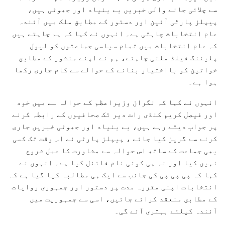
سے چلائی جانے والی خبریں بے بنیاد اور جھوٹی ہیں،
پیپلز پارٹی آئین اور دستور کے مطابق ملک میں آئندہ
عام انتخابات چاہتی ہے۔ انہوں نے کہا کہ ہم چاہتے ہیں
کہ عام انتخابات میں تمام سیاسی جماعتوں کو لیول
پلیئنگ فیلڈ ملنی چاہئے، ہم نے اپنے منشور کے مطابق
خواتین کو بااختیار بنانے کے حوالے سے کام جاری رکھا
ہوا ہے۔
انہوں نے کہا کہ نگران وزیراعظم کے حوالہ سے میں خود
اور فیصل کریم کنڈی رات دیر تک صحافیوں کے رابطہ کرنے
پر جواب دیتے رہے ہیں، بے بنیاد اور جھوٹی خبریں جاری
کرنے سے گریز کیا جائے ، پیپلز پارٹی نے اس وقت تک کسی
بھی جماعت کے ساتھ اس حوالہ سے مشاورت کا عمل شروع
نہیں کیا اور نہ ہی کوئی نام فائنل کیا ہے۔ انہوں نے
کہا کہ پی پی پی کی جانب سے ایک ہی مطالبہ کیا گیا ہے کہ
انتخابات اپنی مقررہ مدت پر دستور اور جمہوری روایات
کے مطابق منعقد کرائے جائیں، اسی سے جمہوریت میں
آئندہ کیلئے بہتری آئے گی۔