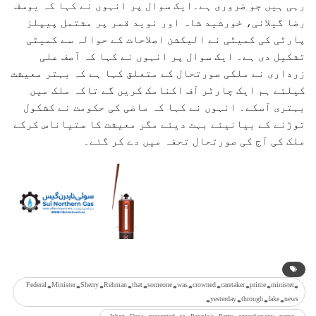
رہی ہیں جو ضروری ہے۔ایک سوال پر انہوں نے کہا کہ یوسف
رضا گیلانی، خورشید شاہ اور نوید قمر پر مشتمل پیپلز
پارٹی کی کمیٹی نے الیکشن اصلاحات کے حوالہ سے کمیٹی
تشکیل دی ہے۔ ایک سوال پر انہوں نے کہا کہ آصف علی
زرداری نے ملکی صورتحال کے متعلق کہا ہے کہ بہتر معیشت
کیلئے ہم ایک چارٹر آف اکنامک کریں گے تاکہ ملک میں
بہتری آسکے۔ انہوں نے کہا کہ ماضی کی حکومت نے کشکول
توڑنے کے بیانیئے بہت دیئے مگر معیشت کا ستیاناس کرکے
ملک کی آج کی صورتحال تحفہ میں دے کر گئے۔
#Federal #Minister #Sherry #Rehman #that #someone #was #crowned #caretaker #prime #minister
#yesterday #through #fake #news