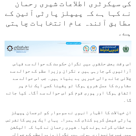
کی سیکرٹری اطلاعات شیری رحمان
نے کہا ہے کہ پیپلز پارٹی آئین کے
مطابق آئندہ عام انتخابات چاہتی
ہے۔
اس وقت بعض حلقوں میں نگران حکومت کے حوالے سے قیاس
آرائیوں کی جارہی ہیں ، نگران وزیرا عظم کے حوالے سے
چلائی جانے والی خبریں بے بنیاد ہیں۔ جب اس حوالے سے
مشاورت کا عمل شروع ہوگا تو یقینا کسی ایک نام پر
اتفاق ہوگا اور پوری قوم کو اس حوالے سے آگاہ کیا جائے
گا۔
ان خیالات کا اظہار انہوں نے سوموار کو ترجمان پیپلز
پارٹی فیصل کریم کنڈی کے ہمراہ یہاں ایک پریس کانفرنس
سے خطاب کرتے ہوئے کیا۔ شیری رحمان نے کہا کہ الیکشن
میں غیرجانبداری ہوتی ہے، نگران وزیراعظم کے حوالہ