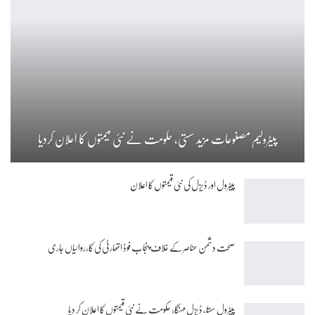
پیٹرولیم مصنوعات مزید سستی، حکومت نے نئی قیمتوں کا اعلان کردیا
پیٹرول اور ڈیزل کی نئی قیمتوں کا اعلان
صحت دشمن عناصر کے خلاف پنجاب فوڈ اتھارٹی کی کارروائیاں جاری
پیٹرول سستا، ڈیزل مہنگا: حکومت نے نئی قیمتوں کا اعلان کر دیا