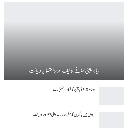
زیادہ چینی کھانے کا ایک اور بڑا نقصان دریافت
وہ عام غذا جو ڈپریشن کا شکار بنا سکتی ہے
مردوں میں بانجھ پن کا خطرہ بڑھانے والی اہم وجہ دریافت