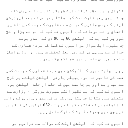
نگران وزیراعظم کیلئے ایک طریقہ کار ہے نام پیش کئے
جاتے ہیں پھر شارٹ لسٹ کیا جاتا ہے، اس کے بعد اپوزیشن
لیڈر کے پاس جائیں گے، ان سے مشاورت کے بعد کسی نام پر
اتفاق رائے ہوجائے گا۔ انہوں نے کہا کہ ہم نے بڑا واضح
طور پر کہا ہے کہ الیکشن 60 یا 90 دن کے اندر ہونے
چاہئیں۔ ایک سوال پر انہوں نے کہا کہ مردم شماری کے
حوالہ سے پی پی پی کے بھی بعض تحفظات ہیں اور وزیراعلیٰ
سندھ بھی اس سلسلہ میں خط لکھ چکے ہیں۔
ہم یہ چاہتے ہیں کہ الیکشن میں مردم شماری کے باعث کسی
قسم کی تاخیر نہ ہو۔ پیپلز پارٹی الیکشن کیلئے ہر طرح
سے تیار ہے اور ہم چاہتے ہیں کہ جلد از جلد الیکشن ہو۔
انہوں نے کہا کہ بے نظیر انکم سپورٹ پروگرام وزارت سے
متعلق میں بتانا چاہتا ہوں کہ ماضی میں وہاں ہونے والی
ناانصافیوں کے خاتمے کیلئے ہم نے 652 لوگوں کی ترقیاں
کیں جن میں چھوٹے گریڈ کے لوگ شامل ہیں۔
انہوں نے کہا کہ الیکشن ایکٹ کے حوالہ سے ترامیم ہو