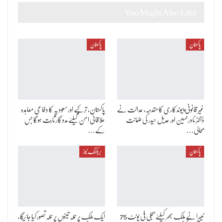
You Might Also Like
پاکستان
پاکستان
غیر قانونی پیوندکاری کا مقدمہ، عدالت نے
پاکستان، ترکیے اور سعودیہ کا دفاعی معاہدہ
ڈاکٹر نادرحسین اور عدیل حیدر کی ضمانت
علاقائی امن کیلئے مددگار ثابت ہوگا جس
بحالی…
کے…
پاکستان
بریکنگ نیوز
نیپرا نے ملک بھر کیلئے بجلی فی یونٹ 75
ایک ملک پر حملہ تینوں پر حملہ تصور کیا جائیگا،