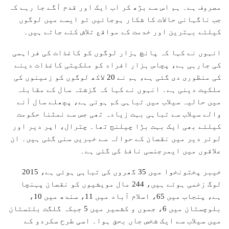
مصروف ہے۔ ہم اس سے بڑھ کر اب ایک اور قدم آگے جا رہے کہ
جب ناگہانی حالات کا شکار ہوجائیں تو ایسے میں لوگوں
کیلئے بہترین اور خدمت کے مواقع تلاش کئے جاتے ہیں۔
انہوں نے کہا کہ پانچ ہزار لوگوں کو کاغذات کی فراہمی
کی جارہی ہے، پچاس ہزار افراد کو ملکیتی کاغذات دینے
کی منظوری دی گئی ہے، ہم نے 20 لاکھ لوگوں کو زمینوں کی
ملکیت دینی ہے۔ انہوں نے کہا کہ گزشتہ سال کے مقابلہ
میں حالیہ سیلاب میں تباہی کم ہوئی ہے، پچھلے سال آنے
والے سیلاب سے تباہی بہت زیادہ تھی جس سے نمٹنا حکومت
کیلئے بھی ایک بہت بڑا چیلنج تھا۔ چترال، اپر دیر اور
لوئر دیر میں نقصان کے حوالہ سے خبریں سنی گئی ہیں۔ ان
علاقوں میں ایمرجنسی نافذ کی گئی ہے۔
خیبر پختونخوا میں 35 گھروں کی تباہی ہوئی ہے، 2015
لوگ زخمی ہوئے ہیں، 244 مال مویشیوں کو نقصان پہنچا
ہے، پنجاب میں 65، اسلام آباد میں 11، سندھ میں 10،
بلوچستان میں 6، جموں و کشمیر میں 5 جبکہ گلگت بلتستان
میں سیلاب سے ایک شخص جاں بحق ہوا۔ اسی طرح سکردو کے