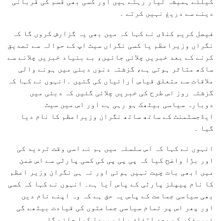
کیلئے ہمیشہ تیار رہتے ہیں اور کسی بھی قسم کی قربانی
دینے سے دریغ نہیں کرتے ۔
فیصل کریم کنڈی نے کہا کہ میں بھی یہ گزارش کروں گا کہ
نگراں وزیراعظم یا کسی نگراں سیٹ اپ کے حوالہ سے تصدیق
کرنے کے بعد خبریں چلائی جائیں، بے بنیاد خبریں چلانے سے
ساکھ متاثر ہوتی ہے، گزشتہ دنوں دبئی میں ہونے والی
ملاقات سے متعلق قیاس آرائیاں کی گئیں ۔انہوں نے کہا کہ
گزشتہ روز اس طرح کی خبریں چلائی گئیں کہ دبئی میں
دوبارہ سیاسی بیٹھک ہو رہی ہے اور اس میں سیٹ
ایڈجسٹمنٹ کے ساتھ ساتھ نگران وزیراعظم کا نام دیا
گیا ۔
انہوں نے کہا کہ اس سلسلہ میں ہم نے اسی وقت تردید کی
اور بڑا واضح کیا کہ پی پی پی کی کسی پارٹی سے اس ضمن
میں ابھی بات چیت نہیں ہوئی اور نہ ہی نگران وزیر اعظم
کا نام پیپلز پارٹی کے پاس آیا ہے۔ انہوں نے کہا کہ کسی
بھی سیاسی جماعت کے پاس یہ حق ہے کہ وہ اپنے نام دیں
اور پھر اس پر تمام سیاسی جماعتوں کی قیادت بیٹھے گی
غوروفکر کے بعد اتفاق رائے پیدا کیا جائے گا۔