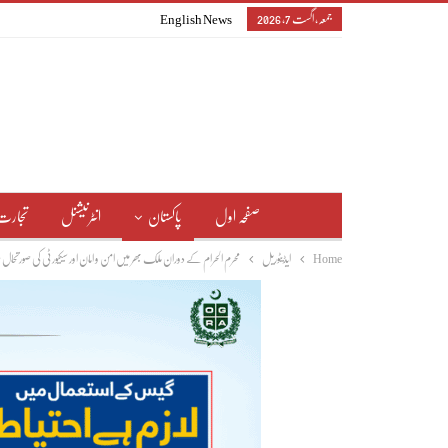
جمعہ, اگست 7, 2026
English News
صفحہ اول
پاکستان
انٹرنیشنل
تجارت
Home
ایڈیٹوریل
محرم الحرام کے دوران ملک بھر میں امن و امان اور سیکیورٹی کی صورت