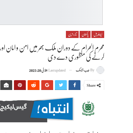
ایڈیٹوریل
پاکستان
تازہ ترین
محرم الحرام کے دوران ملک بھر میں امن و امان اور 
کرنے کی منظوری دے دی
By
ویب ڈیسک
Last updated
جولائی 20, 2023
Share
وفاقی وزارت داخلہ نے محرم ا