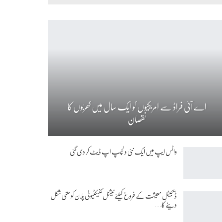
اے آئی فراڈ سے امریکیوں کو ایک سال میں کھربوں کا
نقصان
واٹس ایپ میں ایک نئی دلچسپ اپ ڈیٹ کر دی گئی
ڈیجیٹل معیشت کے فروغ کیلئے نیشنل کنیکٹیوٹی پلان کو حتمی شکل
دینے کا…