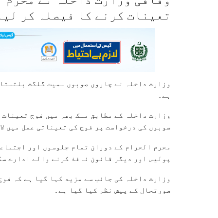
تعینات کرنے کا فیصلہ کر لیا
وزارت داخلہ نے چاروں صوبوں سمیت گلگت بلتستان
ہے۔
صوبوں کی درخواست پر فوج کی تعیناتی عمل میں لا
محرم الحرام کے دوران تمام جلوسوں اور اجتماعا
پولیس اور دیگر قانون نافذ کرنے والے ادارے سک
وزارت داخلہ کی جانب سے مزید کہا گیا ہے کہ فو
صورتحال کے پیش نظر کیا گیا ہے۔