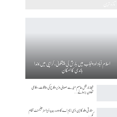
تازہ ترین
اسلام آباد اور پنجاب میں بارش کی پیشگوئی، کراچی میں بوندا
باندی کا امکان
فیلڈ مارشل عاصم منیر سے صومالی وزیر دفاع کی ملاقات، دفاعی
تعاون بڑھانے…
سفارتی وفد کا این ڈی ایم اے کا دورہ، جدید ڈیزاسٹر مینجمنٹ نظام
کو…