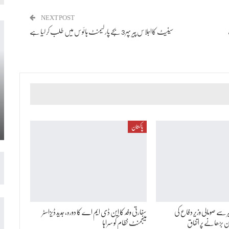
NEXT POST
سینیٹ کااجلاس پیر پہر 3 بجے پارلیمنٹ ہائوس میں طلب کر لیا ہے
پاکستان
 سے صومالی وزیر دفاع کی
سفارتی وفد کا این ڈی ایم اے کا دورہ، جدید ڈیزاسٹر
ن بڑھانے پر اتفاق
مینجمنٹ نظام کو سراہا