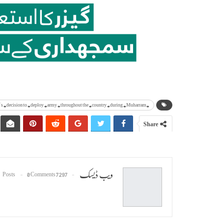
#Government's #decision to #deploy #army #throughout the #country #during #Muharram
Share
ویب ڈیسک
0 Comments
7297 Posts