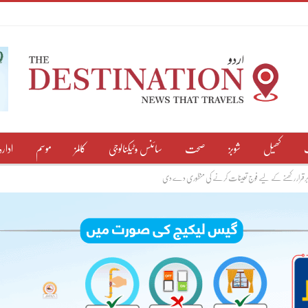
کھیل
شوبز
صحت
سائنس وٹیکنالوجی
کالمز
موسم
ادارہ
حال برقرار رکھنے کے لیے فوج تعینات کرنے کی منظوری دے دی