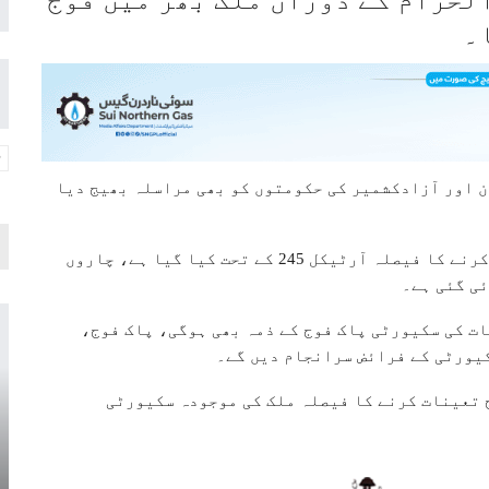
۔
 اور آزادکشمیر کی حکومتوں کو بھی مراسلہ بھیج دیا
وزارت داخلہ کے مطابق ملک بھر میں فوج تعینات کرنے کا فیصلہ آرٹیکل 245 کے تحت کیا گیا ہے، چاروں
ئی گئی ہے۔
ت کی سکیورٹی پاک فوج کے ذمہ بھی ہوگی، پاک فوج،
یورٹی کے فرائض سرانجام دیں گے۔
ج تعینات کرنے کا فیصلہ ملک کی موجودہ سکیورٹی