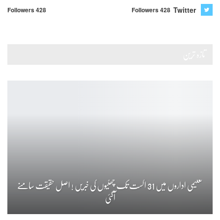
Twitter
Followers 428
Followers 428
تازہ ترین
تعلیمی اداروں میں 31 اگست تک چھٹیوں کی خبریں ! اصل حقیقت سامنے
آگئی