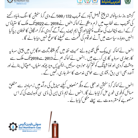
گزشتہ روز ساہیانوالہ انٹر چینج فیصل آباد کے قریب 500/132کے وی گرڈ سٹیشن کا سنگ بنیاد رکھنے
کی تقریب سے خطاب میں خرم دستگیرنے کہا کہ جنہوں نے2018 سے 2022 تک ملک کا ستیاناس
کرکے اسے ڈیفالٹ کی حد تک پہنچایا اور آئی ایم ایف کے آگے گروی رکھ کر مہنگائی کا طوفان برپا کیا
انہیں دوبارہ سیاست میں آنے اورقوم کی قسمت سے کھیلنے کا موقع نہیں دیا جا ئے گا۔
انہوں نے کہا کہ سی پیک ملکی تقدیر بدلنے سمیت خطہ میں گیم چینجر ثابت ہوگا جس میں چینی سرمایہ
کار بھاری سرمایہ کاری کررہے ہیں۔انہوں نے کہا کہ ہم نے 2013سے2018 تک ملک سے
دہشت گردی اور لوڈ شیڈنگ کو ختم کیا، موٹر ویز، سڑکیں، ایکسپریس ویز، یونیورسٹیاں، ہسپتال بنائے اور
آئندہ بھی اسی برق رفتاری سے عوامی خدمت کا سفر جاری رکھیں گے۔
انہوں نے کہا کہ گرڈ سٹیشن اور بجلی کے دیگر منصوبوں کیلئے میٹریل کی درآمد میں زرمبادلہ سے متعلق
مسائل کو فوری طور پر حل کرایا جائے گا۔انہوں نے ایم ڈی این ٹی ڈی سی کو ہدایت کی کہ اس
منصوبے کو مقررہ مدت سے پہلے مکمل کیا جائے۔