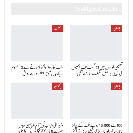
You Might Also Like
پاکستان
صحت
تعلیمی اداروں میں 31 اگست تک چھٹیوں
رات کا رکھا ہوا کھانا کھانے سے 3 معصوم
کی خبریں ! اصل حقیقت سامنے آگئی
بچے جاں بحق، 7 افراد بے ہوش
پاکستان
پاکستان
100 سے 40,000 روپے تک کے پرائز
وزیراعلیٰ پنجاب کی تمام ملازمین کو ہر
بانڈز! فائلرز اور نان فائلرز کیلئے بڑی خبر آگئی
صورت 5 تاریخ کو تنخواہوں کی ادائیگی کی