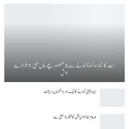
رات کا رکھا ہوا کھانا کھانے سے 3 معصوم بچے جاں بحق، 7 افراد بے
ہوش
زیادہ چینی کھانے کا ایک اور بڑا نقصان دریافت
وہ عام غذا جو ڈپریشن کا شکار بنا سکتی ہے