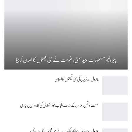
پیٹرولیم مصنوعات مزید سستی، حکومت نے نئی قیمتوں کا اعلان کردیا
پیٹرول اور ڈیزل کی نئی قیمتوں کا اعلان
صحت دشمن عناصر کے خلاف پنجاب فوڈ اتھارٹی کی کارروائیاں جاری
پیٹرول سستا، ڈیزل مہنگا: حکومت نے نئی قیمتوں کا اعلان کر دیا