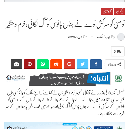
پاکستان
تازہ ترین
نو مئی کو سرکش ٹولے نے جناح ہائوس کوآگ لگائی:خرم دستگیر
By
ویب ڈیسک
On
جون 5, 2023
0
Share
فیصل آباد: وفاقی وزیر برائے توانائی انجینئر خرم دستگیر خان نے کہا ہے کہ اپنے ملک کو جلانا کسی طرح
بھی سیاسی اختلاف نہیں، جلانے والے جلاتے اور ہم بنانے والے بناتے رہیں گے۔9 مئی کو
بلوائیوں کے سرکش ٹولے نے جناح ہاؤس کو آگ لگائی اوردنیا بھر میں محب وطن پاکستانیوں کے سر
شرم سے جھکادیئے۔