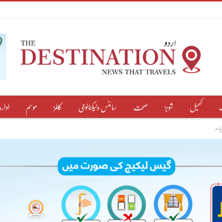
کھیل
شوبز
صحت
سائنس وٹیکنالوجی
کالمز
موسم
ادارہ
یاسر