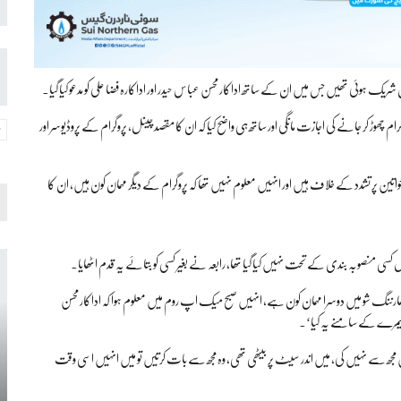
چھوڑ کر جانے کی اجازت مانگی اور ساتھ ہی واضح کیا کہ ان کا مقصد چینل، پروگرام کے پروڈیوسر اور
ہ خواتین پر تشدد کے خلاف ہیں اور انہیں معلوم نہیں تھا کہ پروگرام کے دیگر مہمان کون ہیں، ان کا
ی منصوبہ بندی کے تحت نہیں کیا گیا تھا، رابعہ نے بغیر کسی کو بتائے یہ قدم اٹھایا۔
 مارننگ شو میں دوسرا مہمان کون ہے، انہیں صبح میک اپ روم میں معلوم ہوا کہ اداکار محسن
 کیمرے کے سامنے یہ کیا‘۔
جھ سے نہیں کی، میں اندر سیٹ پر بیٹھی تھی، وہ مجھ سے بات کرتیں تو میں انہیں اسی وقت