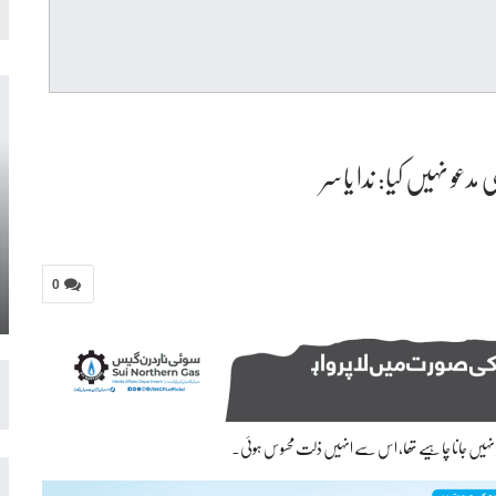
مدعو نہیں کیا: ندا یاسر
0
ھوڑ کر نہیں جانا چاہیے تھا، اس سے انہیں ذلت محسوس ہوئی۔