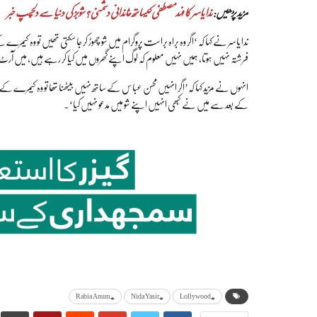
مزید پڑھیں:
ندا یاسر کا فہد مصطفیٰ کیساتھ خاندانی دشمنی ؟ شوبز کی دنیا سے دلچسپ خبر
ندا یاسر نے کہا کہ ‘اگر وہ براہ براست پروگرام میں شو چھوڑ کر جا سکتی تھیں تو وہ کیم
فرشتہ نہیں ہوتا، ہمیں نہیں معلوم کہ لوگ اپنے گھروں میں کیا کر رہے ہیں، میں ا
انہوں نے مزید کہا کہ’اگر انہیں محسن عباس کے ساتھ نہیں بیٹھنا تھا تو وہ کیمرے کے 
کے بعد سے میں نے کبھی انہیں اپنے شو میں مدعو نہیں کیا‘۔
#Rabia Anum
#Nida Yasir
#Lollywood