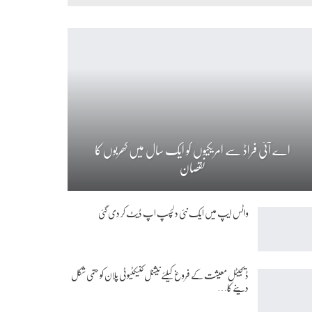
اے آئی فراڈ سے امریکیوں کو ایک سال میں کھربوں کا
نقصان
واٹس ایپ میں ایک نئی دلچسپ اپ ڈیٹ کر دی گئی
ڈیجیٹل معیشت کے فروغ کیلئے نیشنل کنیکٹیوٹی پلان کو حتمی شکل
دینے کا…