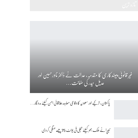
تازہ ترین
غیر قانونی پیوندکاری کا مقدمہ، عدالت نے ڈاکٹر نادرحسین اور
عدیل حیدر کی ضمانت…
پاکستان، ترکیے اور سعودیہ کا دفاعی معاہدہ علاقائی امن کیلئے مددگار…
نیپرا نے ملک بھر کیلئے بجلی فی یونٹ 75 پیسے مہنگی کردی