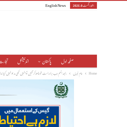
ہفتہ, اگست 8, 2026
English News
صفحہ اول
پاکستان
انٹرنیشنل
تجارت
Home
عام خبریں
رابعہ انعم جب براہ راست شو چھوڑ کر گئیں تو انہیں کبھی مدعو نہیں کیا: ندا 