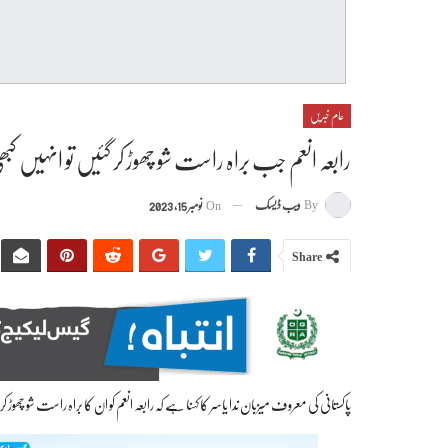
عام خبریں
رابعہ انعم جب براہ راست شو چھوڑ کر گئیں تو انہیں کبھی 
By
ویب ڈیسک
On
نومبر 15, 2023
Share
پاکستانی کی معروف میزبان ندا یاسر کا کہنا ہے کہ رابعہ انعم کو ان کا براہ راست شو چ