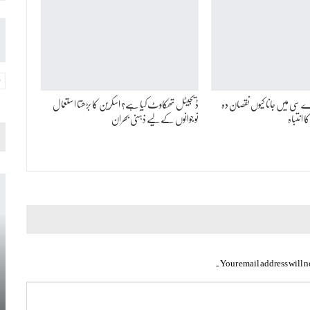
اے سی میں جانا کیوں نقصان دہ
ڈیجیٹل تھکاوٹ کیا ہے؟ اسکرین کا بڑھتا استعمال
 انتباہ
نوجوانوں کےلیے ذہنی بحران
Your email address will n