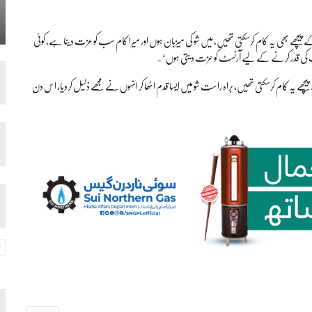
رے کے پیچھے بھی یہ کام کرسکتی تھیں، میں شو کی میزبان ہوں اور میرا کام سب کو عزت دینا ہے، کوئی
ٓرٹ کی قدر کرنے کے لیے آرٹسٹ کو عزت دیتی ہوں‘۔
پیچھے یہ کام کرسکتی تھیں، براہ راست شو میں ایسا قدم اٹھا کر انہوں نے مجھے ذلیل کردیا، اس دن