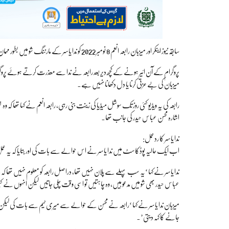
سابقہ نیوز اینکر اور میزبان رابعہ انعم 8 نومبر 2022 کو ندا یاسر کے مارننگ شو میں بطور مہمان شریک ہوئی تھیں جس میں ان کے ساتھ اداکار محسن عباس حیدر اور اداکارہ فضا علی کو مدعو کیا گیا۔
پروگرام کے آن ائیر ہونے کے کچھ دیر بعد رابعہ نے ندا سے معذرت کرتے ہوئے پروگرام 
میزبان کی بے عزتی کرنا یا دل دکھانا نہیں ہے۔
رابعہ کی یہ ویڈیو کئی روز تک سوشل میڈیا کی زینت بنی رہی، رابعہ انعم نے کہا تھا کہ و
اشارہ محسن عباس حیدر کی جانب تھا۔
ندا یاسر کا ردعمل:
اب ایک حالیہ پوڈکاسٹ میں ندا یاسر نے اس حوالے سے بات کی اور بتایا کہ یہ عمل کس
ندا یاسر نے کہا ‘یہ سب پہلے سے پلان نہیں تھا، دراصل رابعہ کو معلوم نہیں تھا کہ
عباس حیدر بھی شو میں مدعو ہیں، وہ چاہتیں تو اسی وقت چلی جاتیں لیکن انہوں نے
میزبان ندا یاسر نے کہا ‘رابعہ نے محسن کے حوالے سے میری ٹیم سے بات کی لیکن م
جانے کا کہہ دیتی’۔