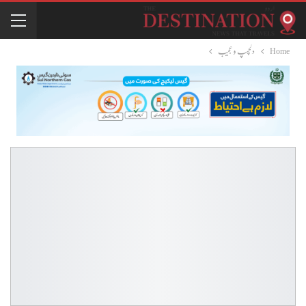
Home
دلچسپ و عجیب