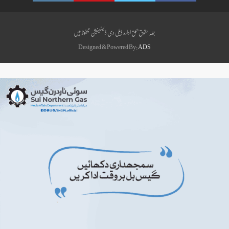
جملہ حقوق بحق ادارہ ڈیلی دی ڈیسٹینیشن محفوظ ہیں
Designed & Powered By:
ADS