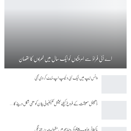
اے آئی فراڈ سے امریکیوں کو ایک سال میں کھربوں کا نقصان
واٹس ایپ میں ایک نئی دلچسپ اپ ڈیٹ کر دی گئی
ڈیجیٹل معیشت کے فروغ کیلئے نیشنل کنیکٹیوٹی پلان کو حتمی شکل دینے کا…
پاکستانی یوٹیوب چینلز کی دنیا بھر میں مقبولیت بڑھنے لگی