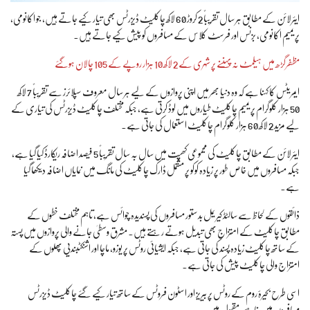
ایئرلائن کے مطابق ہر سال تقریباً 2 کروڑ 60 لاکھ چاکلیٹ ڈیزرٹس بھی تیار کیے جاتے ہیں، جو اکانومی،
پریمیم اکانومی، بزنس اور فرسٹ کلاس کے مسافروں کو پیش کیے جاتے ہیں۔
مظفرگڑھ میں ہیلمٹ نہ پہننے پر شہری کے 2 لاکھ 10 ہزار روپے کے 105 چالان ہوگئے
ایمریٹس کا کہنا ہے کہ وہ دنیا بھر میں اپنی پروازوں کے لیے ہر سال معروف سپلائرز سے تقریباً 7 لاکھ
50 ہزار کلوگرام پریمیم چاکلیٹ طیاروں میں لوڈ کرتی ہے، جبکہ مختلف چاکلیٹ ڈیزرٹس کی تیاری کے
لیے مزید 2 لاکھ 60 ہزار کلوگرام چاکلیٹ استعمال کی جاتی ہے۔
ایئرلائن کے مطابق چاکلیٹ کی مجموعی کھپت میں سال بہ سال تقریباً 5 فیصد اضافہ ریکارڈ کیا گیا ہے،
جبکہ مسافروں میں خاص طور پر زیادہ کوکو پر مشتمل ڈارک چاکلیٹ کی مانگ میں نمایاں اضافہ دیکھا گیا
ہے۔
ذائقوں کے لحاظ سے سالٹڈ کیریمل بدستور مسافروں کی پسندیدہ چوائس ہے، تاہم مختلف خطوں کے
مطابق چاکلیٹ کے امتزاج بھی تبدیل ہوتے رہتے ہیں۔ مشرق وسطیٰ جانے والی پروازوں میں پستہ
کے ساتھ چاکلیٹ زیادہ پسند کی جاتی ہے، جبکہ ایشیائی روٹس پر یوزو، ماچا اور اشنکٹبندیی پھلوں کے
امتزاج والی چاکلیٹ پیش کی جاتی ہے۔
اسی طرح بحیرۂ روم کے روٹس پر بیریز اور اسٹون فروٹس کے ساتھ تیار کیے گئے چاکلیٹ ڈیزرٹس
مسافروں میں خاصے مقبول ہیں۔