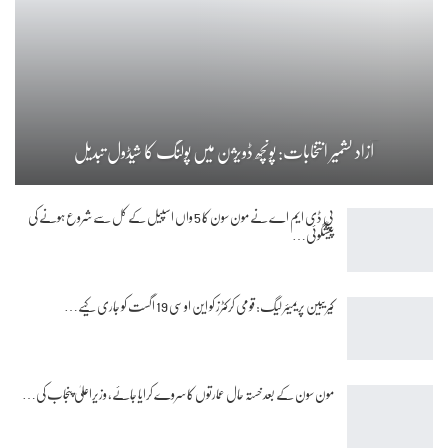
آزاد کشمیر انتخابات: پونچھ ڈویژن میں پولنگ کا شیڈول تبدیل
پی ڈی ایم اے نے مون سون کا 5 واں اسپیل کے کل سے شروع ہونے کی
پیشگوئی…
کیریبین پریمیئر لیگ: قومی کرکٹرز کو این او سی 19 اگست کو جاری کیے…
مون سون کے بعد خستہ حال عمارتوں کا سروے کرایا جائے، وزیراعلیٰ پنجاب کی…