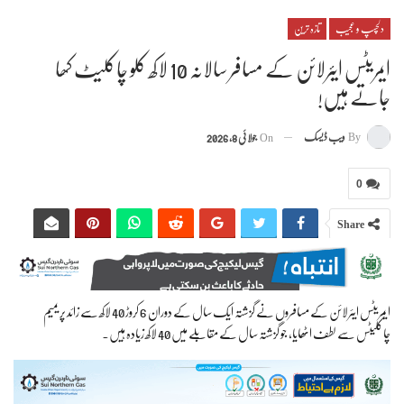
دلچسپ و عجیب
تازہ ترین
ایمریٹس ایئرلائن کے مسافر سالانہ 10 لاکھ کلو چاکلیٹ کھا
جاتے ہیں!
By
ویب ڈیسک
On
جولائی 8, 2026
0
Share
ایمریٹس ایئرلائن کے مسافروں نے گزشتہ ایک سال کے دوران 6 کروڑ 40 لاکھ سے زائد پریمیم
چاکلیٹس سے لطف اٹھایا، جو گزشتہ سال کے مقابلے میں 40 لاکھ زیادہ ہیں۔