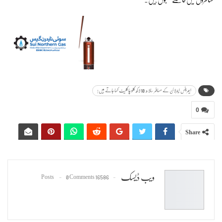
ایمریٹس ایئرلائن کے مسافر سالانہ 10 لاکھ کلو چاکلیٹ کھا جاتے ہیں!
0
Share
ویب ڈیسک
0 Comments
16586 Posts