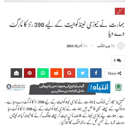
کھیل
بھارت نے نیوزی لینڈ کوجیت کے لیے 398 رنز کا ٹارگٹ
دے دیا
By
ویب ڈیسک
On
نومبر 15, 2023
0
Share
ممبئی(سپورٹس ڈیسک)بھارت نے نیوزی لینڈ کوجیت کے لیے 398 رنز کا ٹارگٹ دے دیا ہے۔
ورلڈکپ کے پہلے سیمی فائنل میں بھارت نے نیوزی لینڈ کو جیت کےلیے 398 رنز کا ٹارگٹ دیا
ہے ۔بھارت نے نیوزی لینڈ کے خلاف ٹاس جیت کر پہلے بیٹنگ کرنے کا فیصلہ کیا اور کپتان
روہت شرما نے شبمن گل کے ساتھ اننگ کا آغاز کیا۔