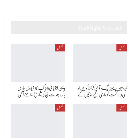
You Might Also Like
کھیل
کھیل
کیریبین پریمیئر لیگ: قومی کرکٹرز کو این او
ویمن ایشیا ٹی 20 کپ کا شیڈول جاری،
سی 19 اگست کو جاری کیے جائیں گے
پاک بھارت میچ کی تاریخ سامنے آگئی
کھیل
کھیل