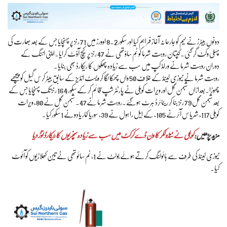
دونوں بیٹرز نے ٹیم کو جارحانہ آغاز فراہم کیا اور سکور 8.2 اوورز میں 71 رنز پر پہنچایا جس کے بعد بھارت کی
پہلی وکٹ گر گئی۔کپتان روہت شرما کو ٹِم ساؤتھی نے 47 رنز پر کیچ آؤٹ کرایا۔اپنی اننگ کے
دوران روہت شرما نے ورلڈ کپ میں سب سے زیادہ چھکوں کا ریکارڈ بھی بنایا۔
روہت شرما نے نیوزی لینڈ کے خلاف 50 واں چھکا لگا کر ویسٹ انڈیز کے سابق بیٹر کرس گیل کو پیچھے
چھوڑا۔بعدازاں شبمن گل اور ویرات کوہلی نے پارٹنرشپ قائم کر کے سکور 164 رنز تک پہنچایا جس کے
بعد شبمن گل 79 رنز بنا کر ریٹائرڈ ہرٹ ہوگئے۔روہت شرما نے47۔ شبمن گل نے 80، ویرات
کوہلی117، شریاس آئرنے 105، کے ایل راہول نے 39، سوریا کمار یادونے 1 سکور کیا۔
مزید پڑھیں:
کوہلی نے ٹنڈولکر کا ون ڈے کرکٹ میں سب سے زیادہ سنچریوں کا ریکارڈ توڑ دیا
نیوزی لینڈ کی طرف سے بائولنگ کرتےہوئے بولٹ نے 1، ٹم سائوتھی نے تین کھلاڑیوں کو آئوٹ
کیا۔