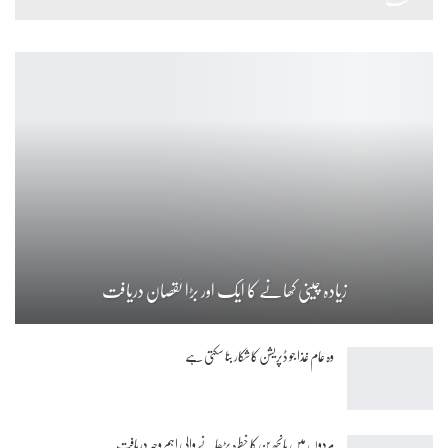
زیادہ چینی کھانے کا ایک اور بڑا نقصان دریافت
وہ عام غذا جو ڈپریشن کا شکار بنا سکتی ہے
مردوں میں بانجھ پن کا خطرہ بڑھانے والی اہم وجہ دریافت