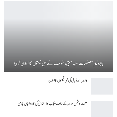
پیٹرولیم مصنوعات مزید سستی، حکومت نے نئی قیمتوں کا اعلان کردیا
پیٹرول اور ڈیزل کی نئی قیمتوں کا اعلان
صحت دشمن عناصر کے خلاف پنجاب فوڈ اتھارٹی کی کارروائیاں جاری