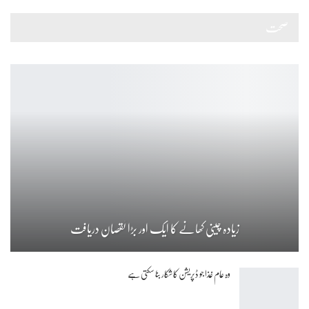
صحت
زیادہ چینی کھانے کا ایک اور بڑا نقصان دریافت
وہ عام غذا جو ڈپریشن کا شکار بنا سکتی ہے