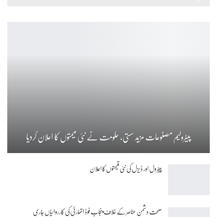
پیٹرولیم مصنوعات مزید سستی، حکومت نے نئی قیمتوں کا اعلان کردیا
پیٹرول اور ڈیزل کی نئی قیمتوں کا اعلان
صحت دشمن عناصر کے خلاف پنجاب فوڈ اتھارٹی کی کارروائیاں جاری