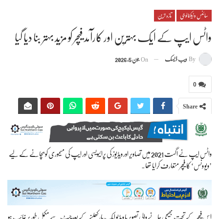
سائنس وٹیکنالوجی
تازہ ترین
واٹس ایپ کے ایک بہترین اور کارآمد فیچر کو مزید بہتر بنا دیا گیا
By
ویب ڈیسک
On
جون 5, 2026
0
Share
واٹس ایپ نے اگست 2021 میں تصاویر اور ویڈیوز کی پرائیویسی اور ایپ کی میموری کو بچانے کے لیے
’ویو ونس‘ کا فیچر متعارف کرایا تھا۔
اس فیچر کے تحت بھیجی جانے والی تصویر یا ویڈیو ایک بار کھلنے کے بعد چیٹ سے مکمل طور پر غائب ہو