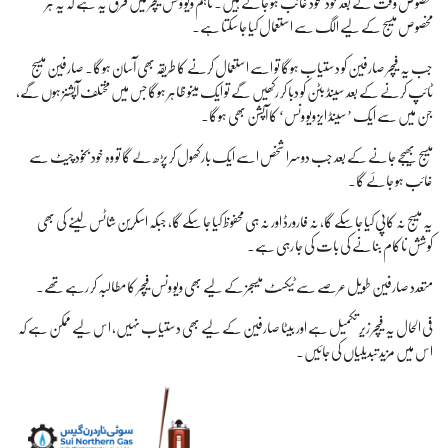
مخصوص وقت کے بعد خود بخود غائب ہو جاتے ہیں۔ تاہم ویو ونس فیچر میں فرق یہ ہے کہ یہ ہر
مخصوص میسج کے لیے الگ سے استعمال کیا جا سکتا ہے۔
جب یہ فیچر صارفین کو دستیاب ہوگا تو اسے استعمال کرنے کا طریقہ بھی آسان ہوگا۔ صارفین میسج
ٹائپ کرنے کے بعد سینڈ بٹن کو دبا کر رکھیں گے تو ایک مینو ظاہر ہوگا جس میں مختلف آپشنز ہوں گے،
جن میں سے ایک ’سینڈ ایز ویو ونس‘ کا آپشن بھی ہوگا۔
میسج بھیجے جانے کے بعد جب دوسرا شخص اسے ایک بار کھول کر پڑھ لے گا تو وہ خود بخود چیٹ سے
غائب ہو جائے گا۔
یہ میسج نہ کاپی کیا جا سکے گا، نہ فارورڈ اور نہ ہی محفوظ کیا جا سکے گا، جبکہ اسکرین شاٹس لینے کی بھی
کوشش ناکام بنانے کی بات کی جا رہی ہے۔
متعدد صارفین طویل عرصے سے ٹیکسٹ میسجز کے لیے بھی ویو ونس فیچر کا مطالبہ کر رہے تھے۔
فی الحال یہ فیچر زیرِ تکمیل ہے اور بیٹا صارفین کے لیے بھی دستیاب نہیں، اس لیے ممکن ہے کہ
اس میں مزید تبدیلیاں کی جائیں۔