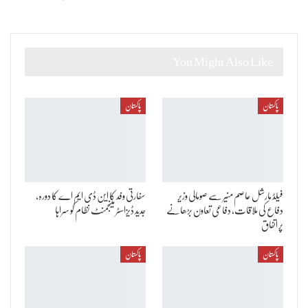
You Might Also Like
پاکستان
پاکستان
فیلڈ مارشل عاصم منیر سے صومالی وزیر
سفارتی وفد کا این ڈی ایم اے کا دورہ،
دفاع کی ملاقات، دفاعی تعاون بڑھانے
جدید ڈیزاسٹر مینجمنٹ نظام کو سراہا
پر اتفاق
پاکستان
پاکستان