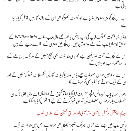
جاتی ہے۔
اب اس فیچر کو مزید بہتر بنایا جا رہا ہے اور ٹیکسٹ میسجز کو بھی اس کے دائرہ کار میں شامل کیا جا رہا
ہے۔
میٹا کی زیر ملکیت میسجنگ ایپ کی اپ ڈیٹس پر نظر رکھنے والی ویب سائٹ WABetaInfo کے
مطابق اینڈرائیڈ ایپ کے نئے بیٹا ورژن میں اس فیچر میں بہتری کے اشارے دیے گئے ہیں۔
اس نئے فیچر کے تحت صارفین ایسے تحریری پیغامات بھی بھیج سکیں گے جو ایک بار پڑھنے کے
بعد خود بخود غائب ہو جائیں گے۔
اس سے صارفین حساس معلومات جیسے پاس ورڈز یا کریڈٹ کارڈ کی تفصیلات شیئر کر سکیں گے اور
ان کے لیک ہونے کا خطرہ بھی کم ہو جائے گا۔
ابتدائی طور پر جب ’ویو ونس‘ فیچر متعارف کرایا گیا تھا تو کمپنی نے کہا تھا کہ اسے وائی فائی لاگ ان
تفصیلات یا دیگر حساس معلومات کی تصاویر شیئر کرنے کے لیے استعمال کیا جا سکتا ہے۔
سپریم جوڈیشل کونسل، پالیسی ساز کمیٹی اور عدالتی کمیشن کے اجلاس طلب
واٹس ایپ میں پہلے سے ’ڈس اپیئرنگ میسجز‘ کا فیچر بھی موجود ہے، جس میں پیغامات ایک