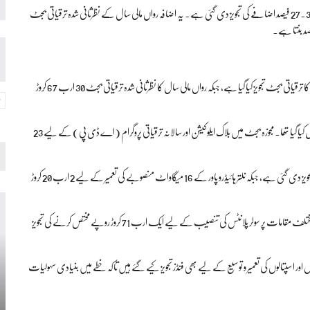
دستاویزات کے مطابق آئندہ مالی سال گلگت بلتستان کے وفاقی ترقیاتی بجٹ میں 27.32 فیصد اضافے کی تجویز دی گئی ہے۔ یہ اضافہ رواں مالی سال کے نظرثانی شدہ ترقیاتی بجٹ
دستاویز کے مطابق آئندہ مالی سال گلگت بلتستان کے لیے 39 ارب روپے سے زائد کا ترقیاتی بجٹ تجویز کیا گیا ہے، جبکہ رواں مالی سال کا نظرثانی شدہ ترقیاتی بجٹ 30 ارب 67 کروڑ
رواں مالی سال گلگت بلتستان کے لیے 37 ارب 10 کروڑ روپے کا ترقیاتی بجٹ مختص کیا گیا تھا۔ مجوزہ بجٹ میں بلاک ایلوکیشن اور سالانہ ترقیاتی پروگرام (اے ڈی پی) کے لیے 23
اس کے علاوہ وزیراعظم کے خصوصی پیکج کے تحت 4 ارب روپے مختص کرنے کی تجویز دی گئی ہے، جبکہ نلتر ہائیڈرو پاور کے 16 میگاواٹ منصوبے کی تعمیر کے لیے 2 ارب 20 کروڑ
دستاویزات میں ریجنل گرڈ کے قیام کے منصوبے کے لیے ایک ارب روپے اور مختلف مقامات پر سولر پلانٹس کی تنصیب کے لیے ایک ارب 71 کروڑ روپے مختص کرنے کی تجویز
اور اسپتالوں کی تعمیر و توسیع کے لیے بھی فنڈز تجویز کیے گئے ہیں تاکہ خطے میں بنیادی سہولیات