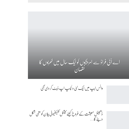
اے آئی فراڈ سے امریکیوں کو ایک سال میں کھربوں کا
نقصان
واٹس ایپ میں ایک نئی دلچسپ اپ ڈیٹ کر دی گئی
ڈیجیٹل معیشت کے فروغ کیلئے نیشنل کنیکٹیوٹی پلان کو حتمی شکل
دینے کا…