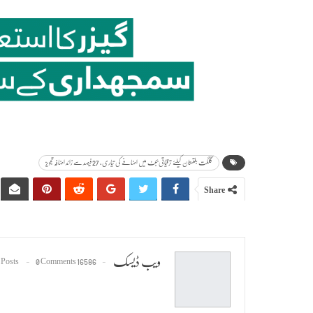
گلگت بلتستان کیلئے ترقیاتی بجٹ میں اضافے کی تیاری، 27 فیصد سے زائد اضافہ تجویز
Share
ویب ڈیسک
0 Comments
16586 Posts