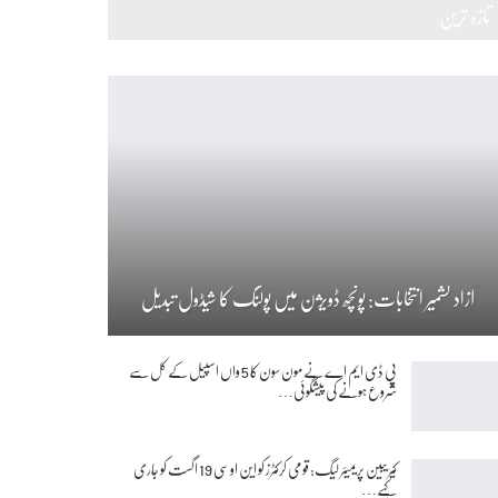
تازہ ترین
آزاد کشمیر انتخابات: پونچھ ڈویژن میں پولنگ کا شیڈول تبدیل
پی ڈی ایم اے نے مون سون کا 5 واں اسپیل کے کل سے
شروع ہونے کی پیشگوئی…
کیریبین پریمیئر لیگ: قومی کرکٹرز کو این او سی 19 اگست کو جاری
کیے…