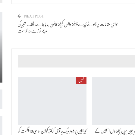
NEXT POST
عوامی مقامات پر چھوٹے کپڑے پہننے والوں کیلئے قانون بنایا جائے، فلک شبیر کی
مریم نواز سے درخواست
کھیل
پی ڈی ایم اے نے مون سون کا 5 واں اسپیل کے
کیریبین پریمیئر لیگ: قومی کرکٹرز کو این او سی 19 اگست کو