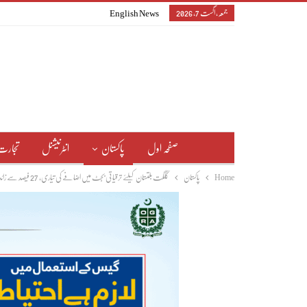
جمعہ, اگست 7, 2026
English News
صفحہ اول
پاکستان
انٹرنیشنل
تجارت
Home
پاکستان
گلگت بلتستان کیلئے ترقیاتی بجٹ میں اضافے کی تیاری، 27 فیصد سے زائد اضافہ تجویز