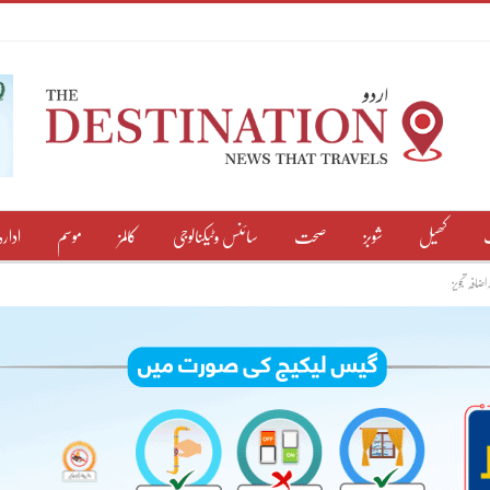
کھیل
شوبز
صحت
سائنس وٹیکنالوجی
کالمز
موسم
ادارہ