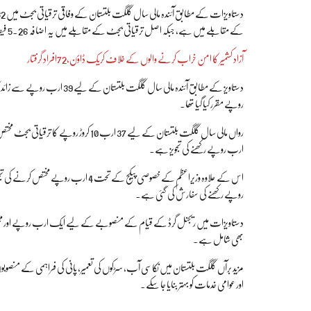
کے مقابلے میں ہے، جبکہ اصل ترقیاتی بجٹ کے مقابلے میں یہ اضافہ 5.26 فیصد بنتا ہے۔
آزاد کشمیر کا امن خراب کرنے والوں کے خلاف کریک ڈاؤن،72افراد گرفتار
روپے مقرر کیا گیا تھا۔
ارب روپے رکھنے کی تجویز ہے۔
روپے رکھنے کی سفارش کی گئی ہے۔
بھی شامل ہے۔
مزید برآں گلگت بلتستان میں نکاسی آب، سڑکوں کی تعمیر، پانی کی فراہمی کے منصوبوں 
اور عوامی خدمات کو بہتر بنایا جا سکے۔