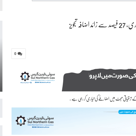
 تجویز
0