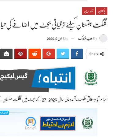
پاکستان
تازہ ترین
گلگت بلتستان کیلئے ترقیاتی بجٹ میں اضافے کی تیاری، 27 فیصد سے زائد اضافہ
By
ویب ڈیسک
On
جون 6, 2026
Share
اسلام آباد: وفاقی حکومت آئندہ مالی سال 2026-27 کے بجٹ میں گلگت بلتستان کے ترقیاتی بجٹ میں اضافے کی تیاری کر رہی ہے۔