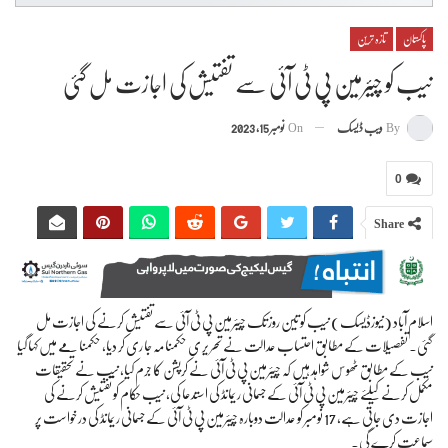
پاکستان
تازہ ترین
نیب کو چیئرمین پی ٹی آئی سے تفتیش کی اجازت مل گئی
By
ویب ڈیسک
On
نومبر 15, 2023
0
Share
اسلام آباد (نیوزڈیسک) نیب کو تین روز تک چیئرمین پی ٹی آئی سے تفتیش کرنے کی اجازت مل
گئی۔ تفصیلات کے مطابق احتساب عدالت نے تحر یر ی حکمنا مہ جا ری کر دیا، حکمنا مے میں کہا گیا
نیب کے مطابق ٹھوس شواہد ہیں کہ چیئرمین پی ٹی آئی نے کرپشن کا جرم کیا، نیب نے تحقیقات
مکمل کرنے کیلئے چیئرمین پی ٹی آئی کے جسمانی ریمانڈ کی استدعا کی، نیب حکام کو تفتیش کرنے کی
اجازت دی جاتی ہے، 17 نومبر کو عدالت دوبارہ چیئرمین پی ٹی آئی کے جسمانی ریمانڈ کی درخواست پر
سماعت کرے گی۔