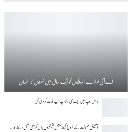
اے آئی فراڈ سے امریکیوں کو ایک سال میں کھربوں کا نقصان
واٹس ایپ میں ایک نئی دلچسپ اپ ڈیٹ کر دی گئی
ڈیجیٹل معیشت کے فروغ کیلئے نیشنل کنیکٹیوٹی پلان کو حتمی شکل دینے کا…