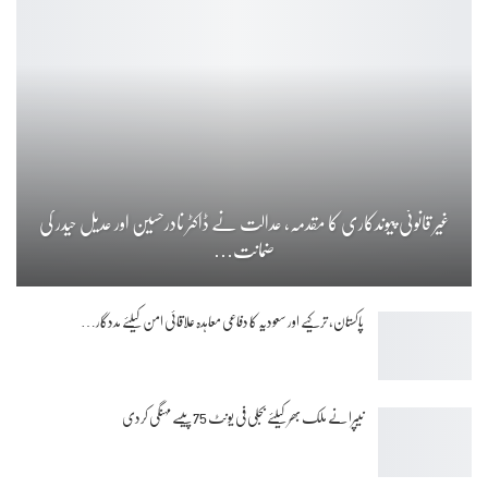
غیر قانونی پیوندکاری کا مقدمہ، عدالت نے ڈاکٹر نادرحسین اور عدیل حیدر کی
ضمانت…
پاکستان، ترکیے اور سعودیہ کا دفاعی معاہدہ علاقائی امن کیلئے مددگار…
نیپرا نے ملک بھر کیلئے بجلی فی یونٹ 75 پیسے مہنگی کردی