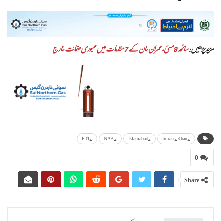
مزید پڑھیں:
سانحہ 9 مئی، عمران خان کے 7 مقدمات میں عبوری ضمانت خارج
#PTI
#NAB
#Islamabad
#Imran #Khan
0
Share