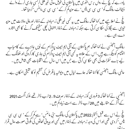
یاد رہے کہ فچ نے رواں برس جنوری میں پاکستان کی طویل مدتی غیر ملکی کرنسی جاری کرنے والے
ڈیفالٹ ریٹنگ کو ’سی سی سی پلس‘ سے مزید کم کرکے ’سی سی سی مائنس‘ کردیا تھا۔
فِچ نے اعلامیے میں کہا تھا کہ ریٹنگ میں یہ کمی غیر ملکی زر مبادلہ کے ذخائر اور مالی حالات میں مزید
تیزی سے بگاڑ کی عکاسی کرتی ہے جبکہ زرمبادلہ کے ذخائر انتہائی نچلی سطح تک گرنے کا بھی اشارہ
دے رہی ہے۔
ریٹنگ ایجنسی نے کہا تھا کہ ہم پاکستان کے آئی ایم ایف پروگرام کے نویں جائزے کے کامیاب
اختتام کو دیکھ رہے ہیں، اس کے علاوہ یہ کمی آئی ایم ایف پروگرام کی جاری کارکردگی اور فنڈنگ کے
لیے بڑے خطرات کی بھی عکاسی کرتی ہے جس میں اس سال کے انتخابات بھی شامل ہیں۔
عالمی ریٹنگ ایجنسی کا کہنا تھا کہ ہمارے خیال میں دیوالیہ یا قرض کی تنظیم نو کا حقیقی امکان ہے۔
ایجنسی نے کہا تھا کہ 3 فروری کو زر مبادلہ کے ذخائر صرف 2.9 ارب ڈالر تھے جو کہ اگست 2021
کے آخر کے مقابلے میں 20 ارب ڈالر سے بہت زیاہ کم ہیں۔
فچ نے اس سے قبل اکتوبر 2022 میں پاکستان کی ریٹنگ ’بی مائنس‘ سے کم کرکے ’سی سی سی
پلس‘ کر دی تھی اور اس کی وجہ زرمبادلہ کے ذخائر میں کمی اور بیرونی کھاتوں کی بگڑتی صورت حال قرار
دیا تھا۔