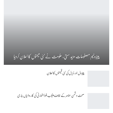
پیٹرولیم مصنوعات مزید سستی، حکومت نے نئی قیمتوں کا اعلان کردیا
پیٹرول اور ڈیزل کی نئی قیمتوں کا اعلان
صحت دشمن عناصر کے خلاف پنجاب فوڈ اتھارٹی کی کارروائیاں جاری