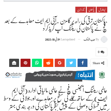
ایڈیٹوریل
پاکستان
تازہ ترین
،پاکستان ترقی کی راھ پر گامزن ۔آئی ایم ایف معاہدے کے بعد
فچ نے پاکستان کی ریٹنگ اپ گریڈ کر د
By
ویب ڈیسک
Last updated
جولائی 10, 2023
0
Share
عالمی ریٹنگ ایجنسی فچ نے عالمی مالیاتی ادارہ (آئی ایم
ایف) کے ساتھ عملے کی سطح پر معاہدے اور جولائی کے وسط
میں قسط کی وصولی کے پیش نظر پاکستان کی درجہ بندی بہتر