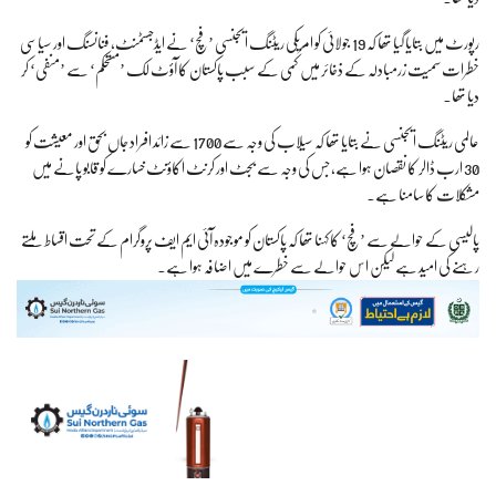
رپورٹ میں بتایا گیا تھا کہ 19 جولائی کو امریکی ریٹنگ ایجنسی ’فچ‘ نے ایڈجسٹمنٹ، فنانسنگ اور سیاسی
خطرات سمیت زرمبادلہ کے ذخائر میں کمی کے سبب پاکستان کا آؤٹ لک ’مستحکم‘ سے ’منفی‘ کر
دیا تھا۔
عالمی ریٹنگ ایجنسی نے بتایا تھا کہ سیلاب کی وجہ سے 1700 سے زائد افراد جاں بحق اور معیشت کو
30 ارب ڈالر کا نقصان ہوا ہے، جس کی وجہ سے بجٹ اور کرنٹ اکاؤنٹ خسارے کو قابو پانے میں
مشکلات کا سامنا ہے۔
پالیسی کے حوالے سے ’فچ‘ کا کہنا تھا کہ پاکستان کو موجودہ آئی ایم ایف پروگرام کے تحت اقساط ملتے
رہنے کی امید ہے لیکن اس حوالے سے خطرے میں اضافہ ہوا ہے۔