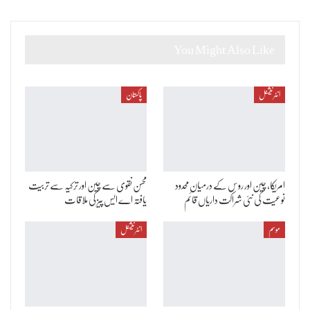
You Might Also Like
انٹرنیشنل
پاکستان
امریکا، چین اور روس کے درمیان محدود
محسن نقوی سے چین اور ترکیہ سے تربیت
نوعیت کی نئی شراکت داریاں قائم
یافتہ اے ایس پیز کی ملاقات
موسم
انٹرنیشنل