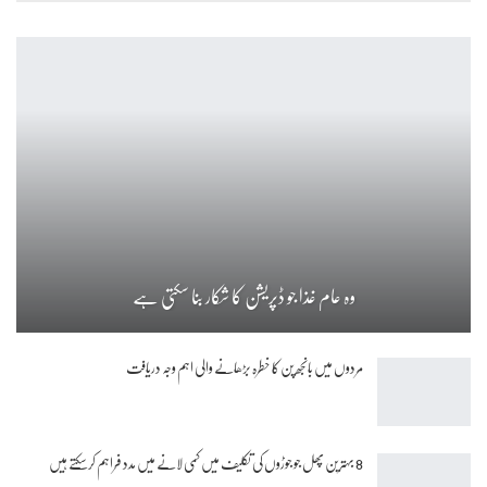
وہ عام غذا جو ڈپریشن کا شکار بنا سکتی ہے
مردوں میں بانجھ پن کا خطرہ بڑھانے والی اہم وجہ دریافت
8 بہترین پھل جو جوڑوں کی تکلیف میں کمی لانے میں مدد فراہم کرسکتے ہیں