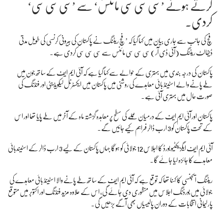
کرتے ہوئے ’سی سی سی مائنس‘ سے ’سی سی سی‘
کردی۔
فچ کی جانب سے جاری بیان میں کہا گیا کہ ’فچ ریٹنگ نے پاکستان کی بیرونی کرنسی کی طویل مدتی
ڈیفالٹ ریٹنگ (آئی ڈی آر) سی سی سی مائنس سے سی سی سی کردی ہے۔
پاکستان کی درجہ بندی میں بہتری کے حوالے سے کہا گیا ہے کہ آئی ایم ایف کے ساتھ جون میں
طے پانے والے اسٹینڈ بائی معاہدے کی روشنی میں پاکستان میں ایکسٹرنل لیکویڈیٹی اور فنڈنگ کی
صورت حال میں بہتری آئی ہے۔
پاکستان اور آئی ایم ایف کے درمیان عملے کی سطح پر معاہدہ گزشتہ ماہ کے آخر میں طے پایا تھا اور اس
کے تحت پاکستان کو 3 ارب ڈالر فراہم کیے جائیں گے۔
آئی ایم ایف ایگزیکٹیو بورڈ کا اجلاس 12 جولائی کو ہوگا جہاں پاکستان کے لیے 3 ارب ڈالر کے اسٹیندبائی
معاہدے کا جائزہ لیا جائے گا۔
ریٹنگ ایجنسی کا کہنا تھا کہ توقع ہے کہ آئی ایم ایف کے ساتھ طے پانے والا اسٹینڈ بائی معاہدے کی
جولائی میں بورڈنگ اجلاس میں منظوری دی جائے گی، اس کے علاوہ مزید فنڈنگ اور اکتوبر میں متوقع
پارلیمانی انتخابات کے دوران پالیسیاں بھی آگے بڑھیں گی۔