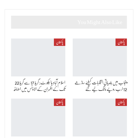
You Might Also Like
پاکستان
پاکستان
پنجاب میں بلدیاتی انتخابات کیلئے ساڑھے
اسلام آباد ہائیکورٹ: گریڈ 17 سے گریڈ 22
12 ارب روپے مانگ لیے گئے
تک کے افسران کے الاؤنس میں اضافہ
پاکستان
پاکستان