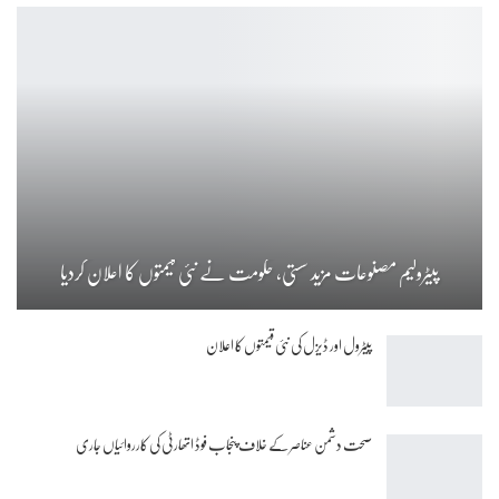
پیٹرولیم مصنوعات مزید سستی، حکومت نے نئی قیمتوں کا اعلان کردیا
پیٹرول اور ڈیزل کی نئی قیمتوں کا اعلان
صحت دشمن عناصر کے خلاف پنجاب فوڈ اتھارٹی کی کارروائیاں جاری