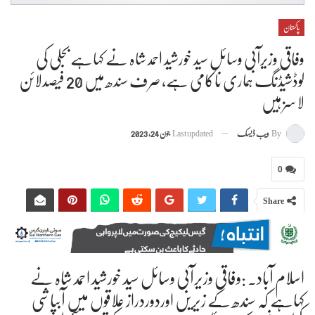
پاکستان
وفاقی وزیرآبی وسائل سید خورشید احمد شاہ نے کہاہےبجلی کی
لوڈشیڈنگ ہماری ناکامی ہے، صرف سندھ میں 20 فیصدلائن
لاسز ہیں
By
ویب ڈیسک
Last updated
جون 24, 2023
0
Share
اسلام آباد۔ :وفاقی وزیرآبی وسائل سید خورشید احمد شاہ نے
کہاہے کہ سندھ کے زیریں اوردوردراز علاقوں میں آبپاشی