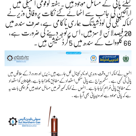
کیلئے پانی کے مسائل موجود ہیں۔ ہفتہ کوقومی اسمبلی میں
اراکین کی جانب سے اٹھائے گئے نکات پروفاقی وزیرنے
کہاکہ بجلی کی لوڈشیڈنگ ہماری ناکامی ہے، صرف سندھ میں
20 فیصدلائن لاسز ہیں، اس پرتوجہ دینے کی ضرورت ہے،
66 کلوواٹ کے سندھ میں 5 گرڈ سٹیشن ہیں۔
انہوں نے کہاکہ اس وقت روہری اورنالہ کینال فل جارہے ہیں،زیریں اور دوردراز کے علاقوں میں
پانی کی کمی ہے۔ سکھربیراج سے پانی مکمل استعداد کے مطابق چھوڑاجارہاہے، بلوچستان کو استعداد
کے مطابق پانی فراہم کیا جارہاہے۔ انہوں نے کہاکہ کھیرتھر میں مسائل موجود ہیں مگر اچھی بات یہ
ہے کہ پانی موجود ہے اورمزیدپانی بھی آرہاہے۔