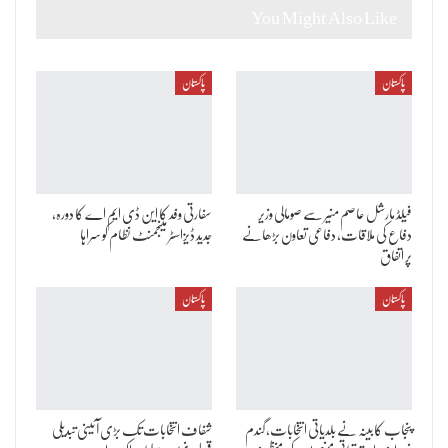
You Might Also Like
پاکستان
پاکستان
فیلڈ مارشل عاصم منیر سے صومالی وزیر
سفارتی وفد کا این ڈی ایم اے کا دورہ،
دفاع کی ملاقات، دفاعی تعاون بڑھانے
جدید ڈیزاسٹر مینجمنٹ نظام کو سراہا
پر اتفاق
پاکستان
پاکستان
پنجاب کابینہ نے بلدیاتی انتخابات، گندم
شفاف انتخابات تک بڑی آئینی تبدیلی