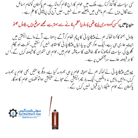
نئی سیاست کا آغاز کرنا ہے، ملک میں عوام کا راج قائم کروانا ہے، ہم پاکستان کوتمام مسائل
سےنکال دیں گے، ہم ماضی میں پھنسے ہوئے نہیں، ہمیں آج کی پریشانی کاعلم ہے۔
مزید پڑھیں:
کسی کو دوسری یا چوتھی بار وزیراعظم بنانے سے بہتر ہے مجھے موقع دیں، بلاول بھٹو
بلاول بھٹو کا کہنا تھا کہ ہم نے پیپلزپارٹی کا پرچم تھام کر آگے بڑھنا ہے، آنے والےالیکشن میں
جیت ہماری ہی ہے، ایک ہوکر بھی یہ پارٹیاں پیپلزپارٹی کا مقابلہ نہیں کرسکتیں، نفرت اور گالم
گلوچ کی سیاست کو چھوڑنا ہو گا، طاقت کا سرچشمہ عوام ہیں،عوام ہی حکمران کا فیصلہ کریں گے، اس
کا ہر فیصلہ ہمارے سر آنکھوں پر ہے۔
چیئرمین پیپلزپارٹی نے کہا کہ ہم نے ہمیشہ عوام پر ہی بھروسہ کیا ہے، دیگر جماعتیں بھی عوام پر بھروسہ
کریں، دائیں بائیں نہ دیکھیں، ایک بار پھر الیکشن کے بجائے سلیکشن ہوا تو نقصان عوام کا ہوگا،
پاکستان کےعوام سلیکڈ راج قبول نہیں کریں گے۔