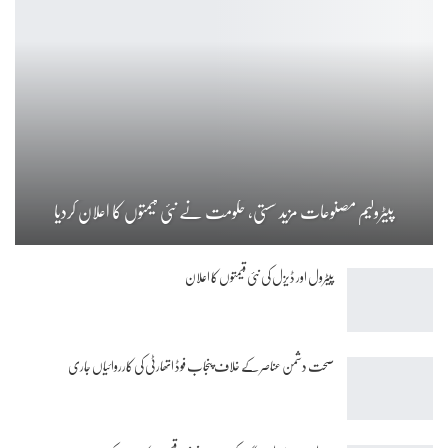
پیٹرولیم مصنوعات مزید سستی، حکومت نے نئی قیمتوں کا اعلان کردیا
پیٹرول اور ڈیزل کی نئی قیمتوں کا اعلان
صحت دشمن عناصر کے خلاف پنجاب فوڈ اتھارٹی کی کارروائیاں جاری