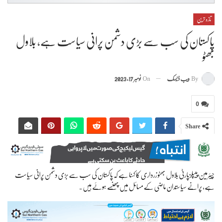
تازہ ترین
پاکستان کی سب سے بڑی دشمن پرانی سیاست ہے، بلاول
بھٹو
By
ویب ڈیسک
On
نومبر 17, 2023
0
Share
چیئرمین پیپلزپارٹی بلاول بھٹو زرداری کا کہنا ہے کہ پاکستان کی سب سے بڑی دشمن پرانی سیاست
ہے، پرانے سیاستدان ماضی کے مسائل میں پھنسے ہوئے ہیں۔