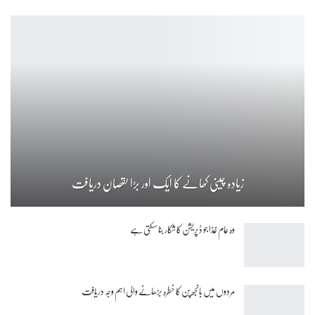
زیادہ چینی کھانے کا ایک اور بڑا نقصان دریافت
وہ عام غذا جو ڈپریشن کا شکار بنا سکتی ہے
مردوں میں بانجھ پن کا خطرہ بڑھانے والی اہم وجہ دریافت