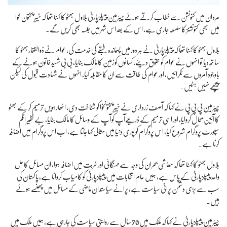
مردان میں کنونشن سے خطاب کرتے ہوئے چیئرمین پیپلزپارٹی بلاول بھٹو کا کہنا تھا کہ خیبر پختون خوا
میں ابھی کنونشنز کا سلسلہ جاری ہے، اس کے بعد اس شہر میں جلسہ بھی کریں گے۔
بلاول بھٹو کا کہنا تھا کہ پیپلزپارٹی نے ہر دور میں پسماندہ طبقے کی خدمت کی، عوام نے ذوالفقاربھٹو کا
ساتھ دیا تو انہوں نے عوام کو حقوق دیئے، کسانوں کو زمین کا مالک بنایا، بی بی شہید خاتون ہونے کے
باوجود آمروں سے ٹکرائیں، اور عوام کی طاقت سے ان کا مقابلہ کیا، انہوں نے شہادت قبول کی لیکن
پیچھے نہیں ہٹیں۔
چیئرمین پی پی پی نے کہا کہ آصف زرداری نے خیبرپختونخوا کو شناخت دی، اٹھارہویں ترمیم کر کے بھٹو
کا آئین بحال کروایا، اور اسی ترمیم کے ذریعےآپ کو آپ کے وسائل کا مالک بنایا، بے نظیر انکم
سپورٹ پروگرام شروع کیا، اس پروگرام کو پوری دنیا میں مثالی کہا جاتا ہے، اب اس پروگرام میں اضافہ
کرنا ہے۔
بلاول بھٹو کا کہنا تھا کہ معاشی بحران کی وجہ سےمہنگائی اور غربت میں اضافہ ہوا، ان مسائل کا حل
واحد پیپلزپارٹی کے پاس ہے، ہمیں عام انتخابات میں پیپلزپارٹی کو کامیاب کروانا ہے، پاکستان کی
سب سے بڑی دشمن پرانی سیاست ہے، پرانے سیاستدان ماضی کے مسائل میں پھنسے ہوئے
ہیں۔
چیئرمین پیپلزپارٹی نے کہا کہ ملک میں 70 سال سے روایتی سیاست کی جارہی ہے، ہمیں ملک میں