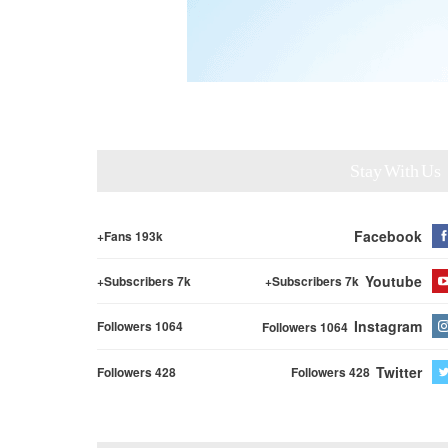
Stay With Us
Facebook
Fans 193k+
Youtube
Subscribers 7k+
Subscribers 7k+
Instagram
Followers 1064
Followers 1064
Twitter
Followers 428
Followers 428