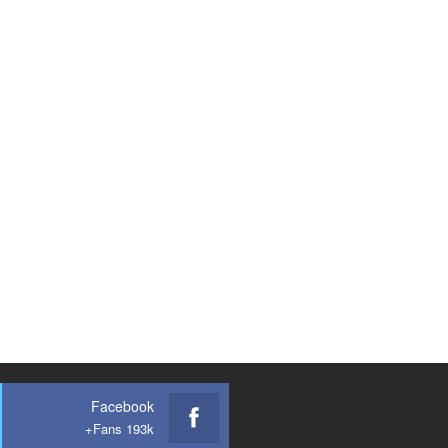
Facebook
Fans 193k+