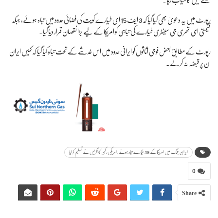
رپورٹ میں یہ دعویٰ بھی کیا گیا کہ 3 ایف 15 ای طیارے کویت کی فضائی حدود میں تباہ ہوئے، جبکہ
قیمتی ای تھری جی سینٹری طیارے کی تباہی کو امریکا کے لیے بڑا نقصان قرار دیا گیا۔
رپورٹ کے مطابق بعض فوجی اثاثوں کو ایرانی حدود میں اس خدشے کے تحت تباہ کیا گیا کہ کہیں ایران
ان پر قبضہ نہ کرلے۔
ایران جنگ میں امریکا کے 39 طیارے تباہ ہوئے، امریکی رکن کانگریس نے تسلیم کرلیا
0
Share