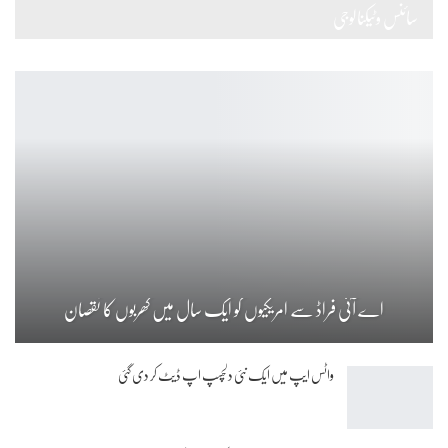
سائنس وٹیکنالوجی
اے آئی فراڈ سے امریکیوں کو ایک سال میں کھربوں کا نقصان
واٹس ایپ میں ایک نئی دلچسپ اپ ڈیٹ کر دی گئی