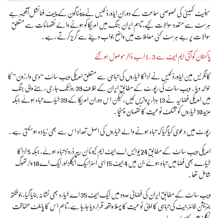
سینیٹ کمیٹی کی خصوصی سماعت کے دوران ایڈورڈ کیس نے پینٹاگون کے چیف فنانشل آفیسر جے
ہرسٹ سے متعدد سوالات کیے، تاہم ایران جنگ میں امریکا کو ہونے والے نقصانات سے متعلق
سوالات پر جے ہرسٹ کئی معاملات میں واضح جواب دینے سے گریز کرتے رہے۔
پاکستان کو آئی ایم ایف سے 1.3 ارب ڈالر موصول ہوگئے
کانگریس مین ایڈورڈ کیس نے لڑاکا طیاروں کی تباہی سے متعلق امریکی ویب سائٹ “دی وار زون” کا
حوالہ دیا۔ ویب سائٹ کی رپورٹ کے مطابق ایران کے خلاف 39 روز تک جاری رہنے والی جنگ
میں امریکی فضائیہ نے 13 ہزار پروازیں کیں، لیکن اس دوران امریکا کے 39 طیارے تباہ ہوئے جبکہ
مزید 10 طیاروں کو مختلف نوعیت کا نقصان پہنچا۔
رپورٹ میں دعویٰ کیا گیا کہ تباہ ہونے والے طیاروں کی اصل تعداد اس سے بھی زیادہ ہوسکتی ہے۔
امریکی ویب سائٹ کے مطابق 24 یو ایس اے ایف ایم کیو نائن ریپر ڈرونز تباہ ہوئے، جبکہ 5 لڑاکا
طیارے بھی فضا میں تباہ ہوئے جن میں 4 ایف 15 ای اسٹرائیک ایگلز اور ایک اے 10 وارتھوگ
شامل تھا۔
ویب سائٹ کے مطابق ایران کی فضائی حدود میں ایک ایف 35 اے طیارہ بھی نشانہ بنایا گیا، جو ففتھ
جنریشن فائٹر جیٹ کی تباہی کا اپنی نوعیت کا پہلا واقعہ قرار دیا جارہا ہے، تاہم اس کا پائلٹ بحفاظت
نکلنے میں کامیاب رہا۔