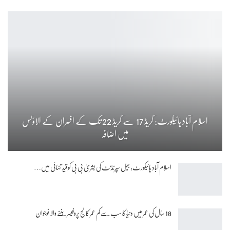
اسلام آباد ہائیکورٹ: گریڈ 17 سے گریڈ 22 تک کے افسران کے الاؤنس
میں اضافہ
اسلام آباد ہائیکورٹ: جیل سپرنڈنٹ کی بشریٰ بی بی کو قیدِ تنہائی میں…
18 سال کی عمر میں دنیا کا سب سے کم عمر کالج پروفیسر بننے والا نوجوان