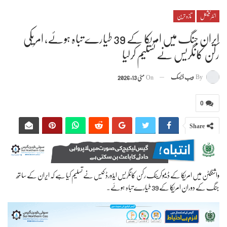
انٹرنیشنل
تازہ ترین
ایران جنگ میں امریکا کے 39 طیارے تباہ ہوئے، امریکی
رکن کانگریس نے تسلیم کرلیا
By
ویب ڈیسک
On
مئی 13, 2026
0
Share
واشنگٹن میں امریکا کے ڈیموکریٹک رکن کانگریس ایڈورڈ کیس نے تسلیم کیا ہے کہ ایران کے ساتھ
جنگ کے دوران امریکا کے 39 طیارے تباہ ہوئے۔