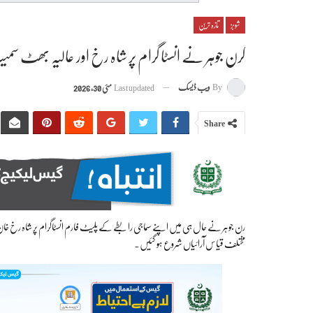
شوبز
تازہ ترین
کرن جوہر نے انسٹا گرام پر شاہ رخ اور عالیہ بھٹ سمیت
By
ویب ڈیسک
Last updated
مئی 30, 2026
Share
رن جوہر نے حال ہی میں اپنے سماجی رابطے کے پلیٹ فارم انسٹاگرام پر شاہ رخ خان، 
مختلف قیاس آرائیاں شروع ہو گئیں۔