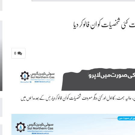
 کئی شخصیات کو ان فالو کر دیا
0
عالیہ بھٹ، کاجول اور کئی دیگر معروف شخصیات کو اَن فالو کردیا، جس کے بعد مداحوں میں