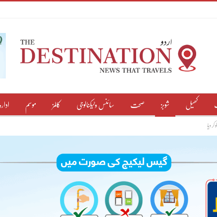
کھیل
شوبز
صحت
سائنس وٹیکنالوجی
کالمز
موسم
ادارہ
ر دیا