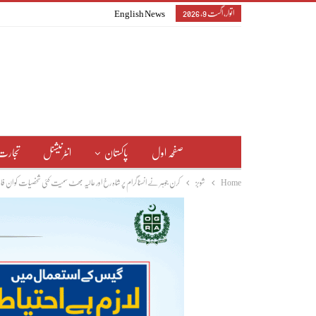
اتوار, اگست 9, 2026
English News
صفحہ اول
پاکستان
انٹرنیشنل
تجارت
Home
شوبز
کرن جوہر نے انسٹا گرام پر شاہ رخ اور عالیہ بھٹ سمیت کئی شخصیات کو ان فالو ک