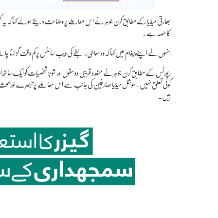
بھارتی میڈیا کے مطابق کرن جوہر نے اس معاملے پر وضاحت دیتے ہوئے کہا کہ یہ کس
کا حصہ ہے۔
انہوں نے اپنے پیغام میں کہا کہ وہ سماجی رابطے کی ویب سائٹس پر کم وقت گزارنا 
رپورٹس کے مطابق کرن جوہر نے متعدد قریبی دوستوں اور شوبز شخصیات کو ایک ساتھ اَن 
کوئی تعلق نہیں۔سوشل میڈیا صارفین کی جانب سے اس معاملے پر تبصرے اور بحث ک
ہیں۔