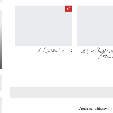
شوبز
نی عمر میں 3 چیزوں کا خیال رکھ کر بڑھاپے میں
نامور اداکار کے والد انتقال کرگئے
 سے بچنا ممکن
Your email address will n