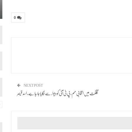
0
NEXT POST
گلگت میں انتخابی مہم، پی ٹی آئی کو دیوار سے لگایا جارہا ہے، اسد قیصر