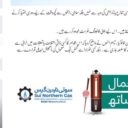
ی تنازع یا ناراضی کی وجہ سے نہیں بلکہ سماجی رابطوں سے کچھ وقت کے لیے دوری اختیار کرنے
چاہتے ہیں۔ اس لیے اپنی فالوونگ فہرست محدود کر رہے ہیں۔
فالو کیا۔ تاہم انہوں نے واضح کردیا کہ اس اقدام کا کسی ذاتی اختلاف یا تعلقات میں خرابی سے
ا سلسلہ جاری ہے۔ جبکہ کئی افراد اسے محض ایک معمول کی ڈیجیٹل تبدیلی قرار دے رہے