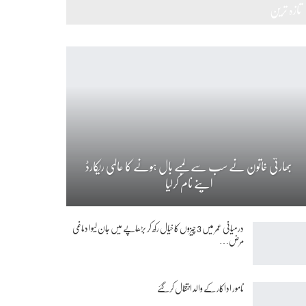
تازہ ترین
بھارتی خاتون نے سب سے لمبے بال ہونے کا عالمی ریکارڈ
اپنے نام کرلیا
درمیانی عمر میں 3 چیزوں کا خیال رکھ کر بڑھاپے میں جان لیوا دماغی
مرض…
نامور اداکار کے والد انتقال کرگئے