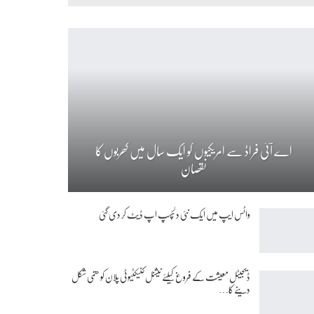
اے آئی فراڈ سے امریکیوں کو ایک سال میں کھربوں کا
نقصان
واٹس ایپ میں ایک نئی دلچسپ اپ ڈیٹ کر دی گئی
ڈیجیٹل معیشت کے فروغ کیلئے نیشنل کنیکٹیوٹی پلان کو حتمی شکل
دینے کا…