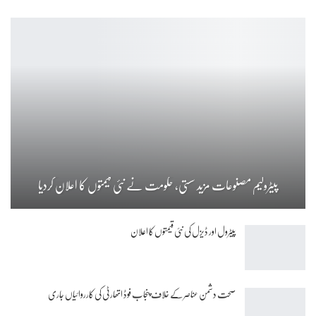
پیٹرولیم مصنوعات مزید سستی، حکومت نے نئی قیمتوں کا اعلان کردیا
پیٹرول اور ڈیزل کی نئی قیمتوں کا اعلان
صحت دشمن عناصر کے خلاف پنجاب فوڈ اتھارٹی کی کارروائیاں جاری