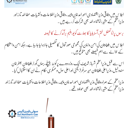
اجلاس میں وفاقی وزیر اقتصادی امور احد خان چیمہ، وفاقی وزیر اطلاعات و نشریات عطا اللہ تارڑ اور
وزیراعظم کے مشیر رانا ثناء اللہ بھی شرکت کر رہے ہیں۔
برسوں پرانا تعطل ختم، آسٹریلیا کا بھارت کو یورینیم برآمد کرنے کا فیصلہ
اجلاس میں بلوچستان کی امن و امان کی مجموعی صورتحال کا تفصیلی جائزہ لیا جا رہا ہے، جبکہ امن و استحکام
کے حوالے سے اہم فیصلے بھی متوقع ہیں۔
اس سے قبل وزیراعظم شہباز شریف ایک روزہ دورے پر کوئٹہ پہنچے، جہاں گورنر بلوچستان جعفر خان
مندوخیل، وزیراعلیٰ بلوچستان میر سرفراز بگٹی اور اعلیٰ سول و عسکری حکام نے ان کا استقبال کیا۔
وزیراعظم کے ہمراہ وفاقی وزیر اقتصادی امور احد خان چیمہ، وفاقی وزیر اطلاعات و نشریات عطا اللہ تارڑ اور
وزیراعظم کے مشیر رانا ثناء اللہ بھی موجود تھے۔