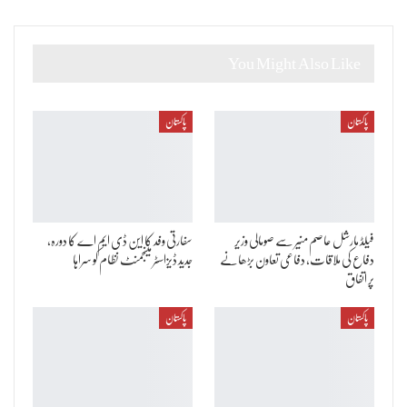
You Might Also Like
پاکستان
پاکستان
فیلڈ مارشل عاصم منیر سے صومالی وزیر
سفارتی وفد کا این ڈی ایم اے کا دورہ،
دفاع کی ملاقات، دفاعی تعاون بڑھانے
جدید ڈیزاسٹر مینجمنٹ نظام کو سراہا
پر اتفاق
پاکستان
پاکستان