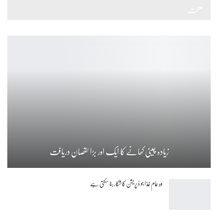
صحت
زیادہ چینی کھانے کا ایک اور بڑا نقصان دریافت
وہ عام غذا جو ڈپریشن کا شکار بنا سکتی ہے