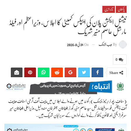
پاکستان
تازہ ترین
نیشنل ایکشن پلان کی ایپکس کمیٹی کا اجلاس، وزیراعظم اور فیلڈ
مارشل عاصم منیر شریک
By
ویب ڈیسک
On
جولائی 9, 2026
0
Share
(سٹاف رپورٹر/نیوز ڈیسک) : کوئٹہ میں ہونے والے اجلاس میں چیف آف آرمی اسٹاف و چیف
آف ڈیفنس فورسز فیلڈ مارشل سید عاصم منیر، گورنر بلوچستان جعفر خان مندوخیل، وزیراعلیٰ بلوچستان میر
سرفراز بگٹی اور قانون نافذ کرنے والے اداروں کے سربراہان شریک ہیں۔