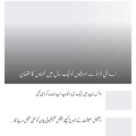
اے آئی فراڈ سے امریکیوں کو ایک سال میں کھربوں کا نقصان
واٹس ایپ میں ایک نئی دلچسپ اپ ڈیٹ کر دی گئی
ڈیجیٹل معیشت کے فروغ کیلئے نیشنل کنیکٹیوٹی پلان کو حتمی شکل دینے کا…