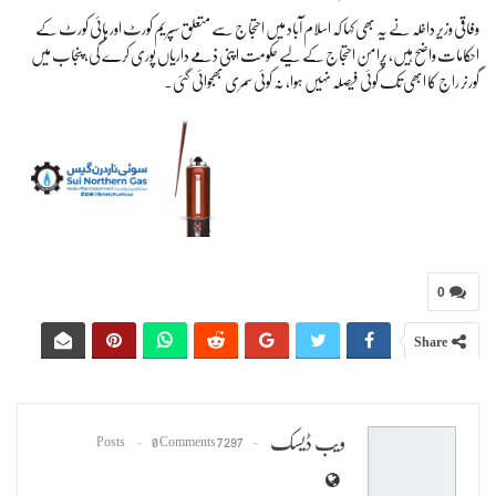
وفاقی وزیرِ داخلہ نے یہ بھی کہا کہ اسلام آباد میں احتجاج سے متعلق سپریم کورٹ اور ہائی کورٹ کے
احکامات واضح ہیں، پُرامن احتجاج کے لیے حکومت اپنی ذمے داریاں پوری کرے گی، پنجاب میں
گورنر راج کا ابھی تک کوئی فیصلہ نہیں ہوا، نہ کوئی سمری بھجوائی گئی۔
0
Share
ویب ڈیسک
0 Comments
7297 Posts