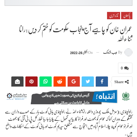
پاکستان
تازہ ترین
عمران خان کو چاہیے آج پنجاب حکومت کو ختم کر دیں:رانا
ثناءاللہ
By
ویب ڈیسک
On
اکتوبر 28, 2022
0
Share
راولپنڈی:(مزمل ملک),وزیرِ داخلہ رانا ثناء اللّٰہ نے راولپنڈی ہائی کورٹ بار کے عہدے داران سے
گفتگو کے دوران کہا کہ عوام کو جھوٹ اور فراڈ کا بیانیہ گھول کے پلایا جا رہا تھا، کل پی ٹی آئی کا جھوٹ
اور فراڈ عوام کو پتہ چلا، اسلام آباد میں احتجاج سے متعلق سپریم کورٹ اور ہائی کورٹ کے احکامات واضح
ہیں۔