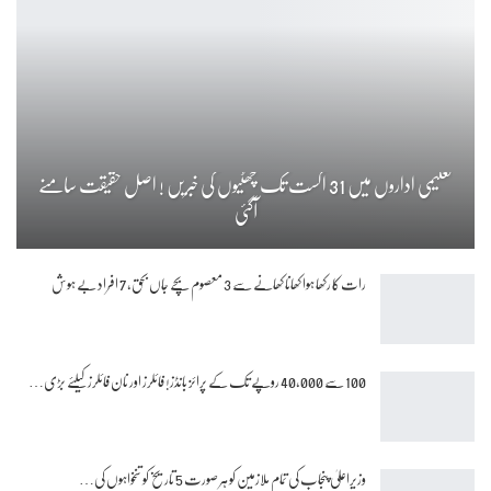
تعلیمی اداروں میں 31 اگست تک چھٹیوں کی خبریں ! اصل حقیقت سامنے
آگئی
رات کا رکھا ہوا کھانا کھانے سے 3 معصوم بچے جاں بحق، 7 افراد بے ہوش
100 سے 40,000 روپے تک کے پرائز بانڈز! فائلرز اور نان فائلرز کیلئے بڑی…
وزیراعلیٰ پنجاب کی تمام ملازمین کو ہر صورت 5 تاریخ کو تنخواہوں کی…