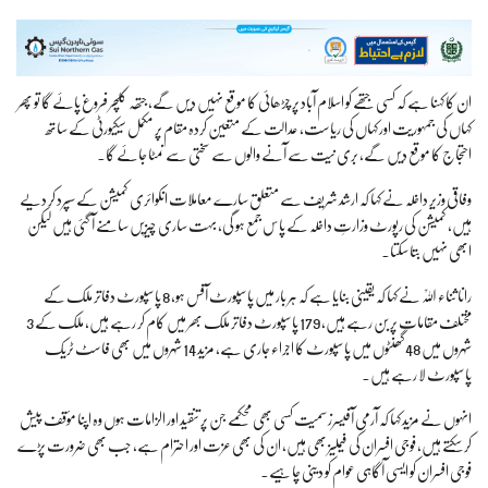
ان کا کہنا ہے کہ کسی جتھے کو اسلام آباد پر چڑھائی کا موقع نہیں دیں گے، جتھہ کلچر فروغ پائے گا تو پھر
کہاں کی جمہوریت اور کہاں کی ریاست، عدالت کے متعین کردہ مقام پر مکمل سیکیورٹی کے ساتھ
احتجاج کا موقع دیں گے، بری نیت سے آنے والوں سے سختی سے نمٹا جائے گا۔
وفاقی وزیرِ داخلہ نے کہا کہ ارشد شریف سے متعلق سارے معاملات انکوائری کمیشن کے سپرد کر دیے
ہیں، کمیشن کی رپورٹ وزارتِ داخلہ کے پاس جمع ہو گی، بہت ساری چیزیں سامنے آ گئی ہیں لیکن
ابھی نہیں بتا سکتا۔
رانا ثناء اللّٰہ نے کہا کہ یقینی بنایا ہے کہ ہر بار میں پاسپورٹ آفس ہو، 8 پاسپورٹ دفاتر ملک کے
مختلف مقامات پر بن رہے ہیں، 179 پاسپورٹ دفاتر ملک بھر میں کام کر رہے ہیں، ملک کے 3
شہروں میں 48 گھنٹوں میں پاسپورٹ کا اجراء جاری ہے، مزید 14 شہروں میں بھی فاسٹ ٹریک
پاسپورٹ لا رہے ہیں۔
انہوں نے مزید کہا کہ آرمی آفیسرز سمیت کسی بھی محکمے جن پر تنقید اور الزامات ہوں وہ اپنا مؤقف پیش
کر سکتے ہیں، فوجی افسران کی فیملیز بھی ہیں، ان کی بھی عزت اور احترام ہے، جب بھی ضرورت پڑے
فوجی افسران کو ایسی آگاہی عوام کو دینی چاہیے۔