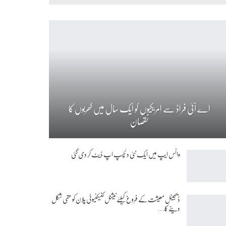
اے آئی فراڈ سے امریکیوں کو ایک سال میں کھربوں کا
نقصان
واٹس ایپ میں ایک نئی دلچسپ اپ ڈیٹ کر دی گئی
ڈیجیٹل معیشت کے فروغ کیلئے نیشنل کنیکٹیوٹی پلان کو حتمی شکل
دینے کا…