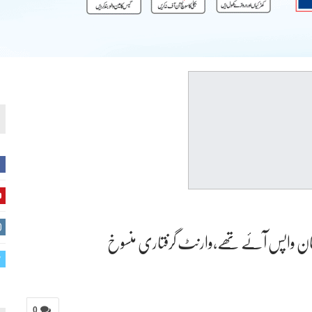
پاکستان واپس آئے تھے،وارنٹ گرفتاری منسوخ
0