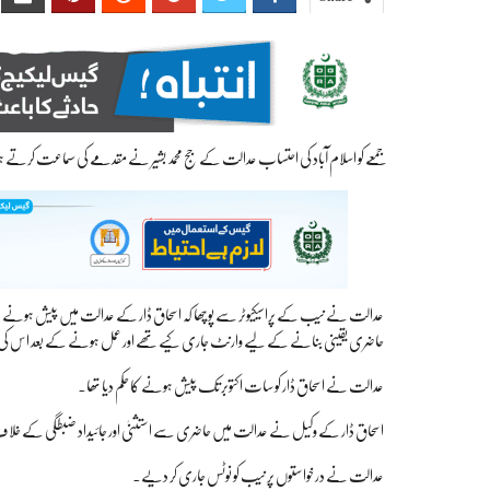
جمعے کو اسلام آباد کی احتساب عدالت کے جج محمد بشیر نے مقدمے کی سماعت کرت
عدالت نے نیب کے پراسیکیوٹر سے پوچھا کہ اسحاق ڈار کے عدالت میں پیش ہونے کے
حاضری یقینی بنانے کے لیے وارنٹ جاری کیے تھے اور عمل ہونے کے بعد اس ک
عدالت نے اسحاق ڈار کو سات اکتوبر تک پیش ہونے کا حکم دیا تھا۔
اسحاق ڈار کے وکیل نے عدالت میں حاضری سے استثنیٰ اور جائیداد ضبطگی کے خلاف 
عدالت نے درخواستوں پر نیب کو نوٹس جاری کر دیے۔