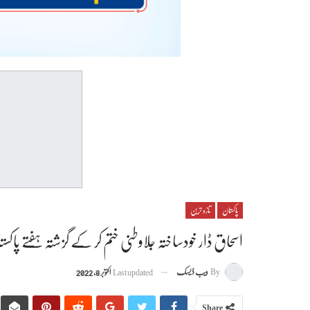
پاکستان
تازہ ترین
اسحاق ڈار خودساختہ جلاوطنی ختم کر کے گزشتہ ہفتے 
By
ویب ڈیسک
Last updated
اکتوبر 8, 2022
Share