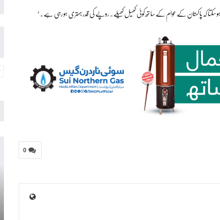
ہو سکتا کہ پاکستان کے عوام کے ساتھ کوئی کھیل کھیلے۔ روپے کی قدر بہتری ہو رہی ہے۔‘
0