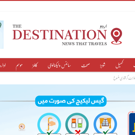
کھیل
شوبز
صحت
سائنس وٹیکنالوجی
کالمز
موسم
ادارہ
وارنٹ گرفتاری منسوخ