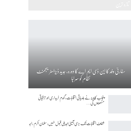
تازہ ترین
سفارتی وفد کا این ڈی ایم اے کا دورہ، جدید ڈیزاسٹر مینجمنٹ
نظام کو سراہا
پنجاب کابینہ نے بلدیاتی انتخابات، گندم خریداری اور ترقیاتی
منصوبوں کی…
شفاف انتخابات تک بڑی آئینی تبدیلی قبول نہیں: سلمان اکرم راجہ