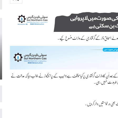
ے ہوئے اسحاق ڈار کے گرفتاری کے وارنٹ منسوخ کیے۔
 بعد اُن کا وارنٹ گرفتاری پر کیا مؤقف ہے؟ نیب کے پراسیکیوٹر نے جواب دیا کہ عدالت نے
ی ضرورت نہیں رہی۔
بھی درخواستیں دائر کر دیں۔