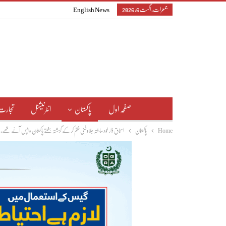
جمعرات, اگست 6, 2026
English News
صفحہ اول
پاکستان
انٹرنیشنل
تجارت
Home
پاکستان
اسحاق ڈار خودساختہ جلاوطنی ختم کر کے گزشتہ ہفتے پاکستان واپس آئے تھے،