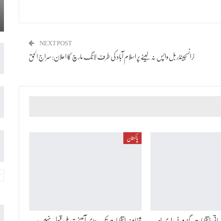
NEXT POST
ٹرانسجینڈر بل واپس نہ لینے پر اسلام آباد کی طرف لانگ مارچ کا اعلان:سراج الحق
پاکستان
اتی انتخابات، گندم خریداری اور
شفاف انتخابات تک بڑی آئینی تبدیلی قبول نہیں: