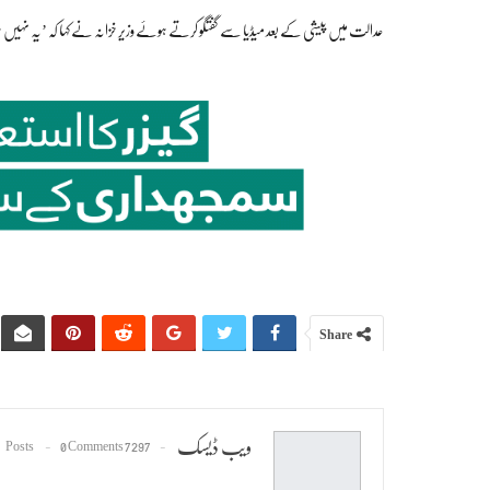
عدالت میں پیشی کے بعد میڈیا سے گفتگو کرتے ہوئے وزیر خزانہ نے کہا کہ ’یہ نہیں 
Share
ویب ڈیسک
0 Comments
7297 Posts