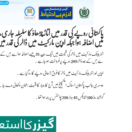
پاکستانی روپے کی قدر میں اتاڑ چڑھاؤ کا سلسلہ جار
میں اضافہ ہوا جبکہ اوپن مارکیٹ میں ڈالر کی قدر م
ہے جس کے بعد ڈالر 289 روپے پر فروخت ہو رہاہے ۔
اوپن اور انٹر بینک مارکیٹ میں ڈالر کا فرق اڑھائی روپے کا رہ گیاہے ۔
دوسری جانب پاکستان اسٹاک ایکسچینج میں آج کاروبار کا مثبت رجحان دکھائی دے رہا ہے،پاکستان اسٹاک ایکسچینج کا 100 انڈیکس 473 پ
گزشتہ روز 100 انڈیکس 45 ہزار 398 پوائنٹس پر بند ہوا تھا۔