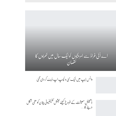
اے آئی فراڈ سے امریکیوں کو ایک سال میں کھربوں کا
نقصان
واٹس ایپ میں ایک نئی دلچسپ اپ ڈیٹ کر دی گئی
ڈیجیٹل معیشت کے فروغ کیلئے نیشنل کنیکٹیوٹی پلان کو حتمی شکل
دینے کا…