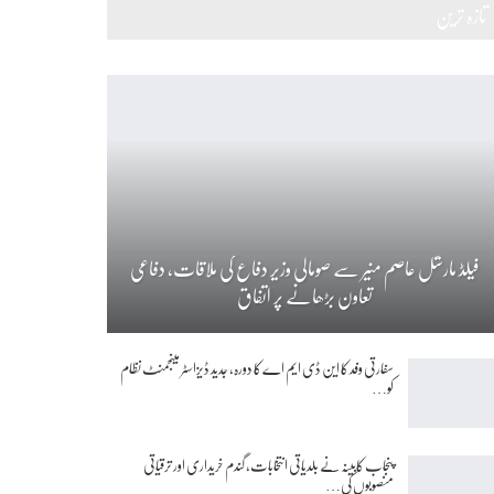
تازہ ترین
فیلڈ مارشل عاصم منیر سے صومالی وزیر دفاع کی ملاقات، دفاعی
تعاون بڑھانے پر اتفاق
سفارتی وفد کا این ڈی ایم اے کا دورہ، جدید ڈیزاسٹر مینجمنٹ نظام
کو…
پنجاب کابینہ نے بلدیاتی انتخابات، گندم خریداری اور ترقیاتی
منصوبوں کی…