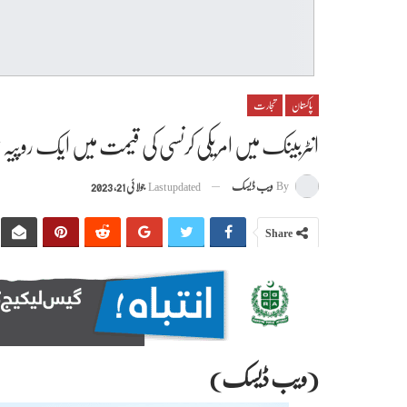
پاکستان
تجارت
انٹربینک میں امریکی کرنسی کی قیمت میں ایک روپیہ 67 پیسے کا اضافہ ہوا
By
ویب ڈیسک
Last updated
جولائی 21, 2023
Share
(ویب ڈیسک)