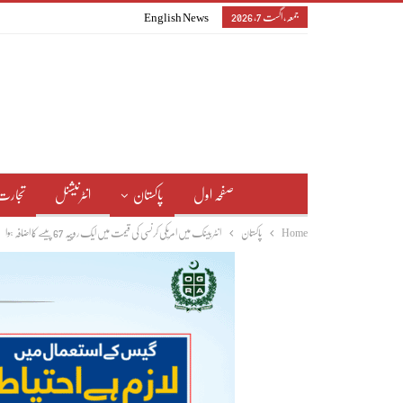
جمعہ, اگست 7, 2026
English News
صفحہ اول
پاکستان
انٹرنیشنل
تجارت
Home
پاکستان
انٹربینک میں امریکی کرنسی کی قیمت میں ایک روپیہ 67 پیسے کا اضافہ ہوا