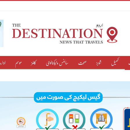
کھیل
شوبز
صحت
سائنس وٹیکنالوجی
کالمز
موسم
ادارہ