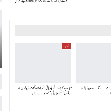
سونے کی تولہ قیمت دولاکھ 22ہزار899 روپے ہو گئی
پاکستان
ایم اے کا دورہ، جدید ڈیزاسٹر
پنجاب کابینہ نے بلدیاتی انتخابات، گندم خریداری اور
ترقیاتی منصوبوں کی منظوری دے دی