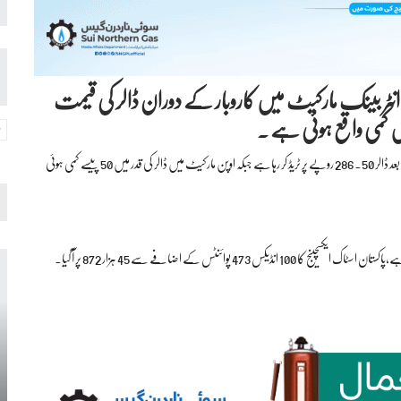
ی،انٹر بینک مارکیٹ میں کاروبار کے دوران ڈالر کی قیمت
یں کمی واقع ہوئی ہے ۔
انٹر بینک مارکیٹ میں ڈالر کی قیمت میں ایک روپیہ 35 پیسے اضافہ ہواہے جس کے بعد ڈالر 286.50 روپے پر ٹریڈ کر رہاہے جبکہ اوپن مارکیٹ میں ڈالر کی قدر میں 50 پیسے کمی ہوئی
وائنٹس کے اضافے سے 45 ہزار 872 پر آ گیا۔