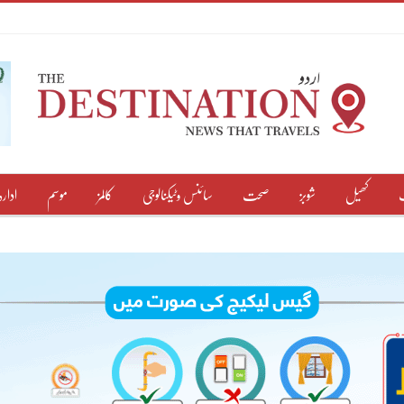
کھیل
شوبز
صحت
سائنس وٹیکنالوجی
کالمز
موسم
ادارہ