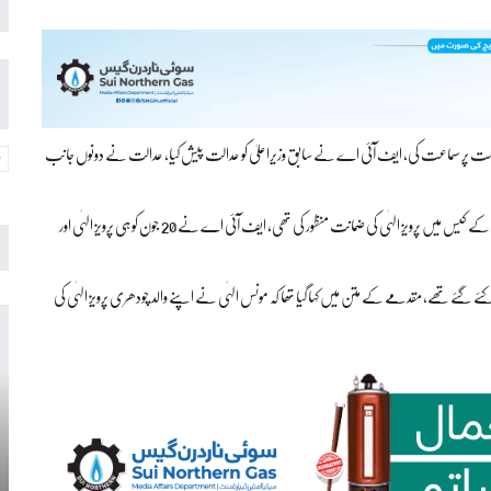
است پر سماعت کی، ایف آئی اے نے سابق وزیراعلیٰ کو عدالت پیش کیا، عدالت نے دونوں جانب
واضح رہے کہ 20 جون کو اینٹی کرپشن عدالت نے پنجاب اسمبلی میں غیر قانونی بھرتیوں کے کیس میں پرویز الہٰی کی ضمانت منظور کی تھی، ایف آئی اے نے 20 جون کو ہی پرویز الہٰی اور
ئے تھے، مقدمے کے متن میں کہا گیا تھا کہ مونس الہٰی نے اپنے والد چودھری پرویز الہٰی کی