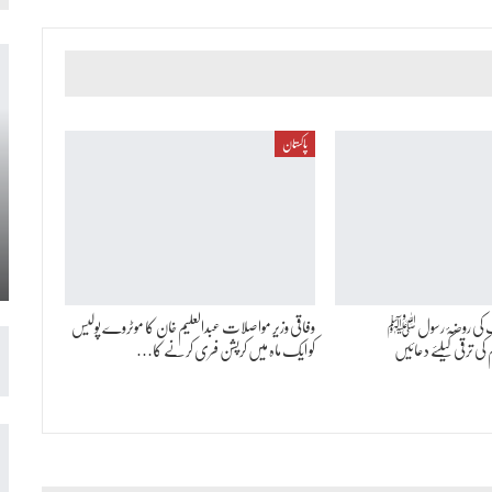
پاکستان
یف کی روضۂ رسول ﷺ
وفاقی وزیر مواصلات عبدالعلیم خان کا موٹروے پولیس
ی ترقی کیلئے دعائیں
کو ایک ماہ میں کرپشن فری کرنے کا…