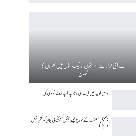
اے آئی فراڈ سے امریکیوں کو ایک سال میں کھربوں کا
نقصان
واٹس ایپ میں ایک نئی دلچسپ اپ ڈیٹ کر دی گئی
ڈیجیٹل معیشت کے فروغ کیلئے نیشنل کنیکٹیوٹی پلان کو حتمی شکل
دینے کا…