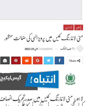
پاکستان
تازہ ترین
منی لانڈرنگ کیس میں پرویز الہیٰ کی ضمانت منظور
By
ویب ڈیسک
Last updated
جون 24, 2023
Share
لاہور: منی لانڈرنگ کیس میں صدر تحریک انصاف و س