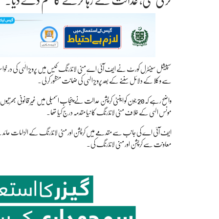
کر لی گئی، عدالت نے رہا کرنے کا حکم دے دیا۔
سپیشل سینٹرل کورٹ نے ایف آئی اے منی لانڈرنگ کیس میں پرویز الٰہی کی درخو
سے وکلا کے دلائل سننے کے بعد پرویز الہٰی کی ضمانت منظور کر لی۔
مونس الہٰی کے خلاف منی لانڈرنگ کا نیا مقدمہ درج کیا تھا۔
ایف آئی اے کی جانب سے مقدمے میں کرپشن اور منی لانڈرنگ کے الزامات عائد کئے گ
معاونت سے کرپشن اور منی لانڈرنگ کی۔