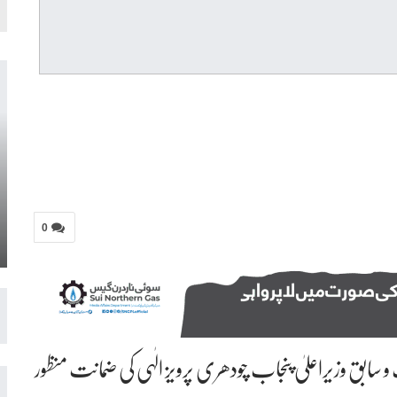
0
ابق وزیراعلیٰ پنجاب چودھری پرویز الٰہی کی ضمانت منظور