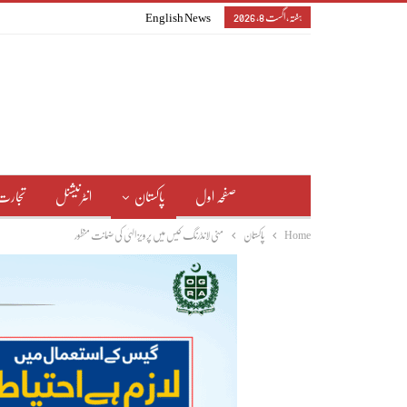
ہفتہ, اگست 8, 2026
English News
صفحہ اول
پاکستان
انٹرنیشنل
تجارت
Home
پاکستان
منی لانڈرنگ کیس میں پرویز الہیٰ کی ضمانت منظور