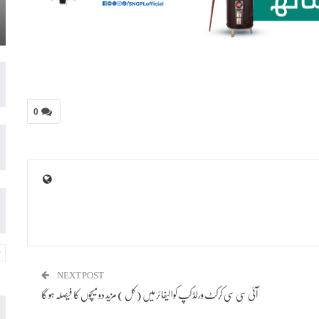
0
NEXT POST
آئی سی سی کرکٹ ورلڈ کپ کوالیفائر میں (کل ) مزید دو میچوں کا فیصلہ ہو گا