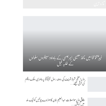
تازہ ترین
خیبرپختونخوا میں نافذ تعلیمی ایمرجنسی کے باوجود سینکڑوں سکولوں
کے طلبہ فیل
وزیراعظم شہبازشریف کی روضۂ رسول ﷺ پرحاضری،ملک و قوم
کی ترقی کیلئے…
وفاقی وزیر مواصلات عبدالعلیم خان کا موٹروے پولیس کو ایک ماہ
میں کرپشن…