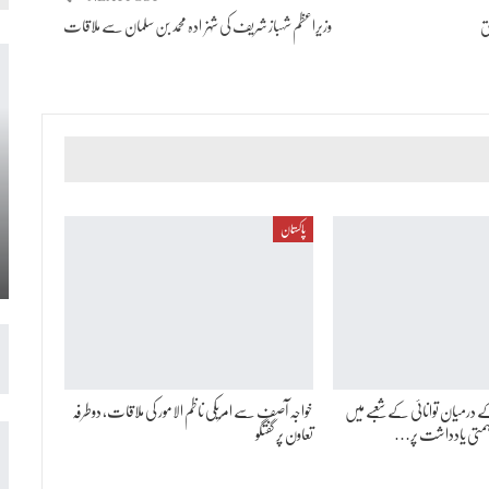
ق
وزیراعظم شہباز شریف کی شہزادہ محمد بن سلمان سے ملاقات
پاکستان
کے درمیان توانائی کے شعبے میں
خواجہ آصف سے امریکی ناظم الامور کی ملاقات، دوطرفہ
اہمتی یادداشت پر…
تعاون پر گفتگو