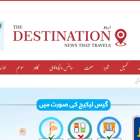
کھیل
شوبز
صحت
سائنس وٹیکنالوجی
کالمز
موسم
ادارہ
وگئی