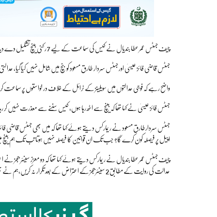
چیف جسٹس عمر عطا بندیال نے کیس کی سماعت کے لیے 7 رکنی بینچ تشکیل دے دیا، اعتراض کرنے والے دونوں جج سات رکنی ججز بینچ میں شامل نہیں ہیں۔
جسٹس قاضی فائز عیسیٰ اور جسٹس سردار طارق مسعود کو بنچ میں شامل نہیں کیا گیا، عدالتی عملے کے 
واضح رہے کہ فوجی عدالتوں میں سویلینز کے ٹرائل کے خلاف درخواستوں پر سماعت کرنے 
جسٹس فائز عیسیٰ نے کہا تھا کہ بینچ سے اٹھ رہا ہوں، کیس سننے سے معذرت نہیں کر رہا
اپیل پر فیصلہ کون کرے گا؟ جب تک ان قوانین کا فیصلہ نہیں ہوتا تب تک ہم بینچ می
چیف جسٹس عمر عطا بندیال نے ریمارکس دیتے ہوئے کہا تھا کہ دو معزز سینئر ججز نے اع
عدالت کی روایت کے مطابق 2 سینئرججز کے اعتراض کے بعد تکرار نہ کریں،ہم نے بھی یہ بینچ اپنے آئین کے تحت قسم کے مطابق بنایا۔