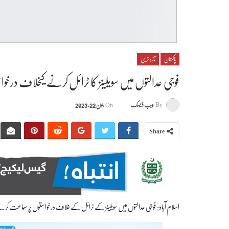
پاکستان
تازہ ترین
فوجی عدالتوں میں سویلینز کا ٹرائل کرنے کیخلاف درخ
By
ویب ڈیسک
On
جون 22, 2023
Share
اسلام آباد: فوجی عدالتوں میں سویلینز کے ٹرائل کے خلاف درخواستوں پر سماعت کرنے والے 9 رکنی بنچ ٹوٹنے کے بعد نیا بنچ تشکی