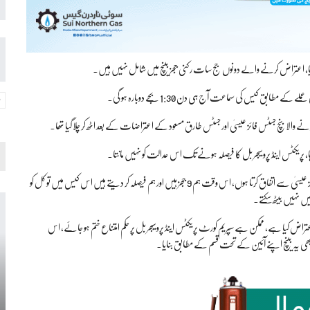
مطابق کیس کی سماعت آج ہی دن 1:30 بجے دوبارہ ہو گی۔
والا بنچ جسٹس فائز عیسیٰ اور جسٹس طارق مسعود کے اعتراضات کے بعد اٹھ کر چلا گیا تھا۔
، پریکٹس اینڈ پروسیجر بل کا فیصلہ ہونے تک اس عدالت کو نہیں مانتا۔
جسٹس سردارطارق مسعود نے ریمارکس دیتے ہوئے کہا تھا کہ میں بھی جسٹس قاضی فائز عیسیٰ سے اتفاق کرتا ہوں، اس وقت ہم 9 ججز ہیں اور ہم فیصلہ کر دیتے ہیں اس کیس میں تو کل کو
ں نہیں بیٹھ سکتے۔
تراض کیا ہے، ممکن ہے سپریم کورٹ پریکٹس اینڈ پروسیجر بل پر حکم امتناع ختم ہو جائے، اس