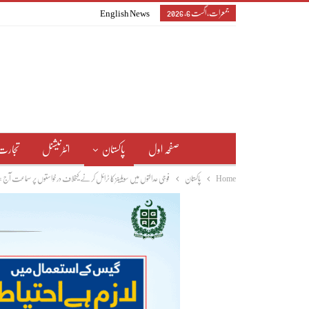
جمعرات, اگست 6, 2026
English News
صفحہ اول
پاکستان
انٹرنیشنل
تجارت
Home
پاکستان
فوجی عدالتوں میں سویلینز کا ٹرائل کرنے کیخلاف درخواستوں پر سماعت آج ہ