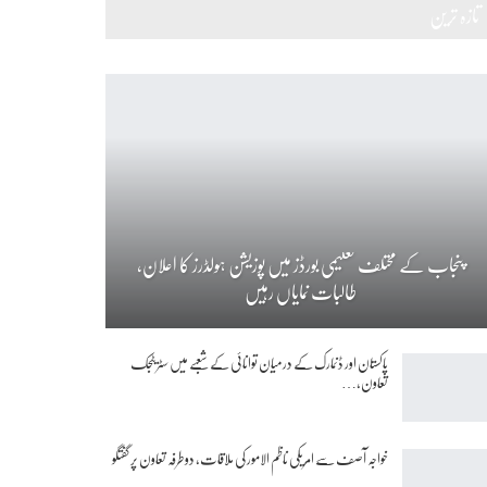
تازہ ترین
پنجاب کے مختلف تعلیمی بورڈز میں پوزیشن ہولڈرز کا اعلان،
طالبات نمایاں رہیں
پاکستان اور ڈنمارک کے درمیان توانائی کے شعبے میں سٹریٹجک
تعاون،…
خواجہ آصف سے امریکی ناظم الامور کی ملاقات، دوطرفہ تعاون پر گفتگو