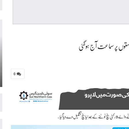
واستوں پر سماعت آج ہوگئی
0
ل دے دیا گیا۔