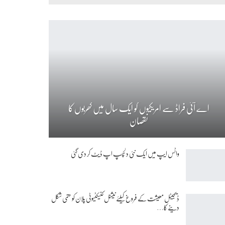
اے آئی فراڈ سے امریکیوں کو ایک سال میں کھربوں کا
نقصان
واٹس ایپ میں ایک نئی دلچسپ اپ ڈیٹ کر دی گئی
ڈیجیٹل معیشت کے فروغ کیلئے نیشنل کنیکٹیوٹی پلان کو حتمی شکل
دینے کا…