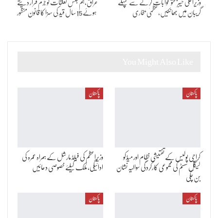
وزیراعلیٰ خیبرپختونخوا بات کرنے سے پہلے
عراق،ہم جنس تعلقات کو جرم قرار دیتے
گریبان میں جھانکیں،عظمیٰ بخاری
ہوئے 15 سال قید کی سزا کا قانون منظور
You Might Also Like
پاکستان
پاکستان
کراچی پولیس کے تفتیشی نظام اور میڈکو
وزیراعظم کی فیلڈ مارشل کے ہمراہ عمرہ کی
لیگل سسٹم کی مجموعی کارکردگی سوالیہ نشان
ادائیگی، ملک کیلئے خصوصی دعائیں
بن چکی
پاکستان
پاکستان