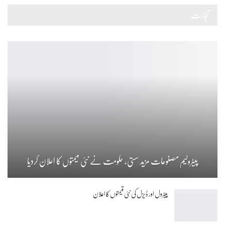
تجارت
پیٹرولیم مصنوعات مزید سستی، حکومت نے نئی قیمتوں کا اعلان کردیا
پیٹرول اور ڈیزل کی نئی قیمتوں کا اعلان