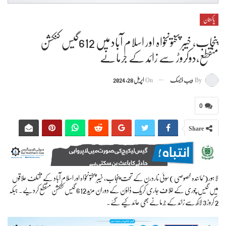
پاکستان
پنجاب، خیبر پختونخواہ اور اسلام آباد میں 612گیس کنکشن
منقطع،دوکروڑ سے زائد کے جرمانے
By
ویب ڈیسک
On
اپریل 28, 2024
0
Share
لاہور(نمائندہ خصوصی)سوئی ناردرن کے تحت پنجاب، خیبر پختونخواہ اور اسلام آباد کے مختلف علاقوں
میں گیس چوری کے خلاف جاری کریک ڈاؤن کے دوران مزید 612 گیس کنکشن منقطع کردیے. جبکہ
2 کروڑ 3 لاکھ سے زائد کے جرمانےبھی عائد کیے گئے۔