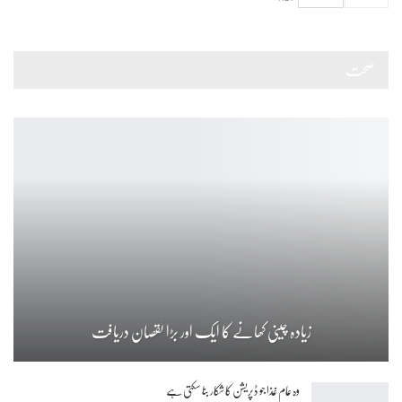
صحت
زیادہ چینی کھانے کا ایک اور بڑا نقصان دریافت
وہ عام غذا جو ڈپریشن کا شکار بنا سکتی ہے