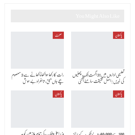
You Might Also Like
پاکستان
صحت
تعلیمی اداروں میں 31 اگست تک چھٹیوں
رات کا رکھا ہوا کھانا کھانے سے 3 معصوم
کی خبریں ! اصل حقیقت سامنے آگئی
بچے جاں بحق، 7 افراد بے ہوش
پاکستان
پاکستان
100 سے 40,000 روپے تک کے پرائز
وزیراعلیٰ پنجاب کی تمام ملازمین کو ہر