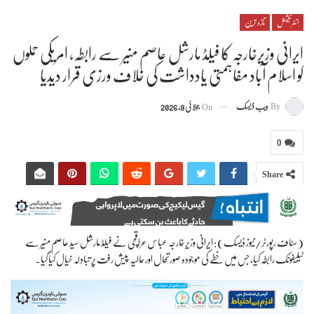
انٹرنیشنل
تازہ ترین
ایرانی وزیرخارجہ کا فیلڈ مارشل عاصم منیر سے رابطہ، امریکی حملوں
کو اسلام آباد مفاہمتی یادداشت کی خلاف ورزی قرار دیدیا
By
ویب ڈیسک
On
جولائی 9, 2026
0
Share
(سٹاف رپورٹر/نیوز ڈیسک) : ایرانی وزیر خارجہ عباس عراقچی نے فیلڈ مارشل سید عاصم منیر سے
ٹیلیفونک رابطہ کیا، جس میں خطے کی موجودہ صورتحال اور حالیہ پیش رفت پر تبادلہ خیال کیا گیا۔