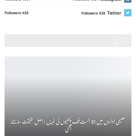
Twitter
Followers 428
Followers 428
تازہ ترین
تعلیمی اداروں میں 31 اگست تک چھٹیوں کی خبریں ! اصل حقیقت سامنے
آگئی