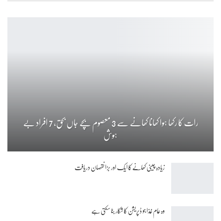
رات کا رکھا ہوا کھانا کھانے سے 3 معصوم بچے جاں بحق، 7 افراد بے
ہوش
زیادہ چینی کھانے کا ایک اور بڑا نقصان دریافت
وہ عام غذا جو ڈپریشن کا شکار بنا سکتی ہے