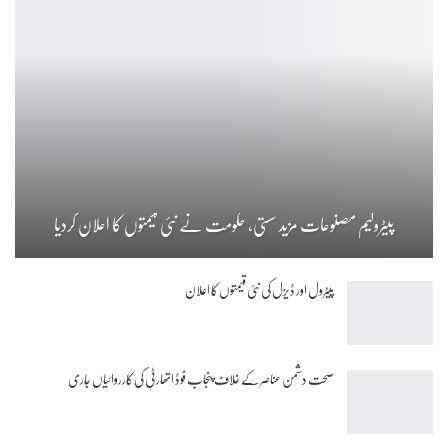
پیٹرولیم مصنوعات مزید سستی، حکومت نے نئی قیمتوں کا اعلان کردیا
پیٹرول اور ڈیزل کی نئی قیمتوں کا اعلان
صحت دشمن عناصر کے خلاف پنجاب فوڈ اتھارٹی کی کارروائیاں جاری