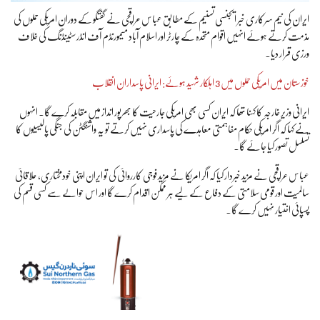
ایران کی نیم سرکاری خبر ایجنسی تسنیم کے مطابق عباس عراقچی نے گفتگو کے دوران امریکی حملوں کی
مذمت کرتے ہوئے انہیں اقوام متحدہ کے چارٹر اور اسلام آباد میمورنڈم آف انڈرسٹینڈنگ کی خلاف
ورزی قرار دیا۔
خوزستان میں امریکی حملوں میں 3 اہلکار شہید ہوئے: ایرانی پاسداران انقلاب
ایرانی وزیر خارجہ کا کہنا تھا کہ ایران کسی بھی امریکی جارحیت کا بھرپور انداز میں مقابلہ کرے گا۔ انہوں
نے کہا کہ اگر امریکی حکام مفاہمتی معاہدے کی پاسداری نہیں کرتے تو یہ واشنگٹن کی جنگی پالیسیوں کا
تسلسل تصور کیا جائے گا۔
عباس عراقچی نے مزید خبردار کیا کہ اگر امریکا نے مزید فوجی کارروائی کی تو ایران اپنی خودمختاری، علاقائی
سالمیت اور قومی سلامتی کے دفاع کے لیے ہر ممکن اقدام کرے گا اور اس حوالے سے کسی قسم کی
پسپائی اختیار نہیں کرے گا۔