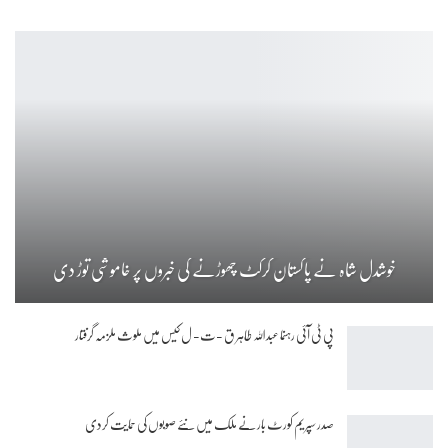
خوشدل شاہ نے پاکستان کرکٹ چھوڑنے کی خبروں پر خاموشی توڑ دی
پی ٹی آئی رہنما عبداللہ طاہر ق -ت- ل کیس میں ملوث ملزمہ گرفتار
صدر سپریم کورٹ بار نے ملک میں نئے صوبوں کی حمایت کردی