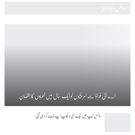
سائنس وٹیکنالوجی
اے آئی فراڈ سے امریکیوں کو ایک سال میں کھربوں کا نقصان
واٹس ایپ میں ایک نئی دلچسپ اپ ڈیٹ کر دی گئی