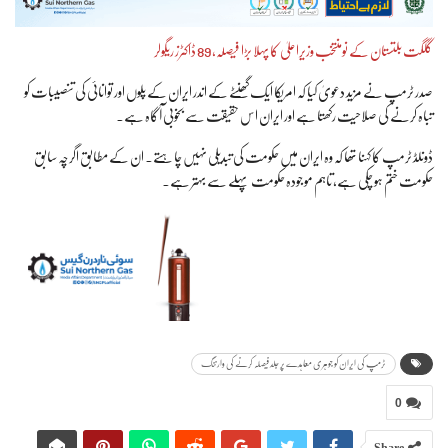
گلگت بلتستان کے نومنتخب وزیراعلیٰ کا پہلا بڑا فیصلہ، 89 ڈاکٹرز ریگولر
صدر ٹرمپ نے مزید دعویٰ کیا کہ امریکا ایک گھنٹے کے اندر ایران کے پلوں اور توانائی کی تنصیبات کو
تباہ کرنے کی صلاحیت رکھتا ہے اور ایران اس حقیقت سے بخوبی آگاہ ہے۔
ڈونلڈ ٹرمپ کا کہنا تھا کہ وہ ایران میں حکومت کی تبدیلی نہیں چاہتے۔ ان کے مطابق اگرچہ سابق
حکومت ختم ہو چکی ہے، تاہم موجودہ حکومت پہلے سے بہتر ہے۔
ٹرمپ کی ایران کو جوہری معاہدے پر جلد فیصلہ کرنے کی وارننگ
0
Share