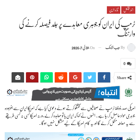
انٹرنیشنل
تازہ ترین
ٹرمپ کی ایران کو جوہری معاہدے پر جلد فیصلہ کرنے کی
وارننگ
By
ویب ڈیسک
On
جولائی 7, 2026
0
Share
امریکی صدر ڈونلڈ ٹرمپ نے صحافیوں سے گفتگو کرتے ہوئے دعویٰ کیا ہے کہ امریکا ایران سے افزودہ
جوہری مواد حاصل کر رہا ہے۔ انہوں نے کہا کہ ایران یا تو معاہدہ کر لے، ورنہ امریکا کسی نہ کسی طریقے
سے یہ معاملہ مکمل کر لے گا اور یہ کام امریکا کے لیے مشکل نہیں ہوگا۔