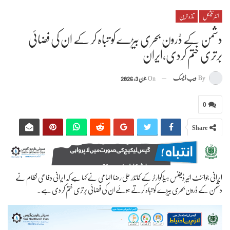
انٹرنیشنل
تازہ ترین
دشمن کے ڈرون بحری بیڑے کو تباہ کر کے ان کی فضائی
برتری ختم کردی،ایران
By
ویب ڈیسک
On
جون 3, 2026
0
Share
ایرانی جوائنٹ ائیر ڈیفنس ہیڈکوارٹر کے کمانڈر علی رضا الہامی نے کہا ہے کہ ایرانی دفاعی نظام نے
دشمن کے ڈرون بحری بیڑے کو تباہ کرتے ہوئے ان کی فضائی برتری ختم کر دی ہے۔