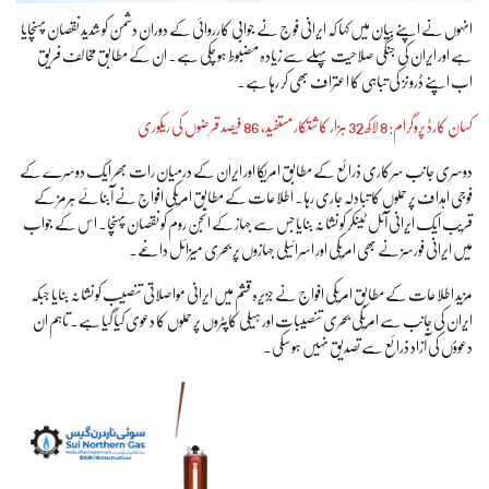
انہوں نے اپنے بیان میں کہا کہ ایرانی فوج نے جوابی کارروائی کے دوران دشمن کو شدید نقصان پہنچایا
ہے اور ایران کی جنگی صلاحیت پہلے سے زیادہ مضبوط ہو چکی ہے۔ ان کے مطابق مخالف فریق
اب اپنے ڈرونز کی تباہی کا اعتراف بھی کر رہا ہے۔
کسان کارڈ پروگرام: 8 لاکھ 32 ہزار کاشتکار مستفید، 86 فیصد قرضوں کی ریکوری
دوسری جانب سرکاری ذرائع کے مطابق امریکا اور ایران کے درمیان رات بھر ایک دوسرے کے
فوجی اہداف پر حملوں کا تبادلہ جاری رہا۔ اطلاعات کے مطابق امریکی افواج نے آبنائے ہرمز کے
قریب ایک ایرانی آئل ٹینکر کو نشانہ بنایا جس سے جہاز کے انجن روم کو نقصان پہنچا۔ اس کے جواب
میں ایرانی فورسز نے بھی امریکی اور اسرائیلی جہازوں پر بحری میزائل داغے۔
مزید اطلاعات کے مطابق امریکی افواج نے جزیرہ قشم میں ایرانی مواصلاتی تنصیب کو نشانہ بنایا جبکہ
ایران کی جانب سے امریکی بحری تنصیبات اور ہیلی کاپٹروں پر حملوں کا دعویٰ کیا گیا ہے۔ تاہم ان
دعوؤں کی آزاد ذرائع سے تصدیق نہیں ہو سکی۔