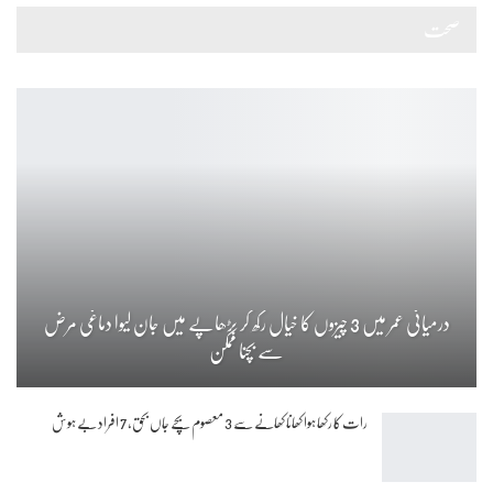
صحت
درمیانی عمر میں 3 چیزوں کا خیال رکھ کر بڑھاپے میں جان لیوا دماغی مرض
سے بچنا ممکن
رات کا رکھا ہوا کھانا کھانے سے 3 معصوم بچے جاں بحق، 7 افراد بے ہوش