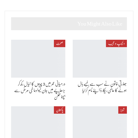
You Might Also Like
دلچسپ و عجیب
صحت
بھارتی خاتون نے سب سے لمبے بال
درمیانی عمر میں 3 چیزوں کا خیال رکھ کر
ہونے کا عالمی ریکارڈ اپنے نام کرلیا
بڑھاپے میں جان لیوا دماغی مرض سے
بچنا ممکن
شوبز
پاکستان