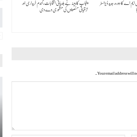
ایم اے کا دورہ، جدید ڈیزاسٹر
پنجاب کابینہ نے بلدیاتی انتخابات، گندم خریداری اور
ترقیاتی منصوبوں کی منظوری دے دی
Your email address will n