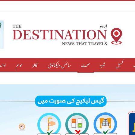
کھیل
شوبز
صحت
سائنس وٹیکنالوجی
کالمز
موسم
ادارہ