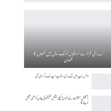
اے آئی فراڈ سے امریکیوں کو ایک سال میں کھربوں کا
نقصان
واٹس ایپ میں ایک نئی دلچسپ اپ ڈیٹ کر دی گئی
ڈیجیٹل معیشت کے فروغ کیلئے نیشنل کنیکٹیوٹی پلان کو حتمی شکل
دینے کا…