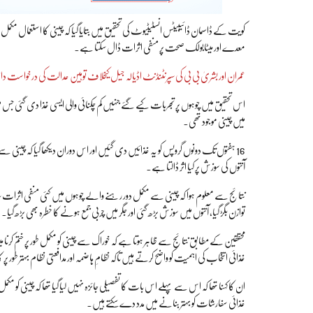
کویت کے ڈاسمان ڈائیبیٹس انسٹیٹیوٹ کی تحقیق میں بتایا گیا کہ چینی کا استعمال مکمل 
معدے اور میٹابولک صحت پر منفی اثرات ڈال سکتا ہے۔
عمران اور بشریٰ بی بی کی سپرنٹنڈنٹ اڈیالہ جیل کیخلاف توہین عدالت کی درخواست دائ
اس تحقیق میں چوہوں پر تجربات کیے گئے جنہیں کم چکنائی والی ایسی غذا دی گئی ج
میں چینی موجود تھی۔
16 ہفتوں تک دونوں گروپس کو یہ غذائیں دی گئیں اور اس دوران دیکھا گیا کہ چینی سے مک
آنتوں کی سوزش پر کیا اثر ڈالتا ہے۔
نتائج سے معلوم ہوا کہ چینی سے مکمل دور رہنے والے چوہوں میں کئی منفی اثرات سامنے
توازن بگڑ گیا، آنتوں میں سوزش بڑھ گئی اور جگر میں چربی جمع ہونے کا خطرہ بھی بڑھ گیا۔
محققین کے مطابق نتائج سے ظاہر ہوتا ہے کہ خوراک سے چینی کو مکمل طور پر ختم کرنا
غذائی انتخاب کی اہمیت کو واضح کرتے ہیں تاکہ نظامِ ہاضمہ اور مدافعتی نظام بہتر طور پر
ان کا کہنا تھا کہ اس سے پہلے اس بات کا تفصیلی جائزہ نہیں لیا گیا تھا کہ چینی ک
غذائی سفارشات کو بہتر بنانے میں مدد دے سکتے ہیں۔