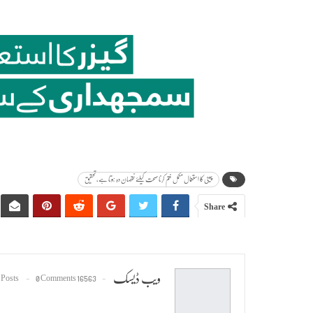
چینی کا استعمال مکمل ختم کرنا صحت کیلئے نقصان دہ ہوتا ہے، تحقیق
Share
ویب ڈیسک
0 Comments
16563 Posts