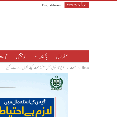
جمعہ, اگست 7, 2026
English News
صفحہ اول
پاکستان
انٹرنیشنل
تجارت
Home
صحت
چینی کا استعمال مکمل ختم کرنا صحت کیلئے نقصان دہ ہوتا ہے، تحقیق