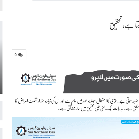
وتا ہے، تحقیق
0
لب ضرور ہوتی ہے۔ چینی کا استعمال موجودہ عہد میں عام ہے اور اس کی زیادہ مقدار مختلف امراض کا
کتی ہے۔ یہ بات ایک نئی طبی تحقیق میں سامنے آئی ہے۔