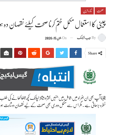
صحت
تازہ ترین
چینی کا استعمال مکمل ختم کرنا صحت کیلئے نقصان دہ ہ
By
ویب ڈیسک
On
جون 15, 2026
Share
یقیناً آپ بھی ان افراد میں شامل ہیں جنہیں اکثر و بیشتر اچانک کچھ میٹھا کھانے کی ط
خطرہ بڑھاتی ہے۔ مگر اس سے مکمل دوری بھی صحت کے لیے نقصان دہ ثابت ہو س