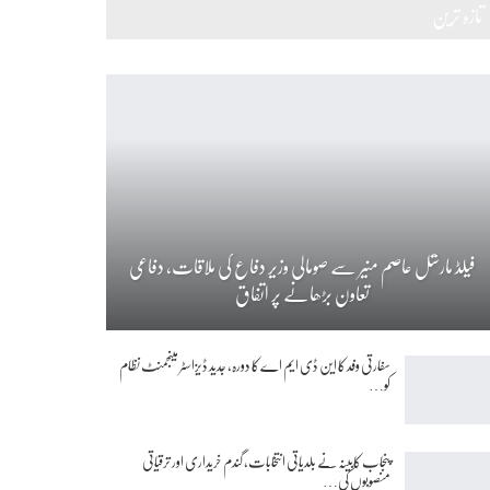
تازہ ترین
فیلڈ مارشل عاصم منیر سے صومالی وزیر دفاع کی ملاقات، دفاعی
تعاون بڑھانے پر اتفاق
سفارتی وفد کا این ڈی ایم اے کا دورہ، جدید ڈیزاسٹر مینجمنٹ نظام
کو…
پنجاب کابینہ نے بلدیاتی انتخابات، گندم خریداری اور ترقیاتی
منصوبوں کی…