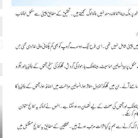
طور پر روک دینا اتنا فائدہ مند نہیں جتنا لوگ سمجھتے ہیں۔ تحقیق کے مطابق چینی سے مکمل اجتناب
ر
س میں چینی شامل نہیں تھی۔ اسی طرح ایک دوسرے گروپ کو بھی کم چکنائی والی غذا دی گئی جس
مل پرہیز انسولین حساسیت، میٹابولک ہارمونز کی گردش، گلوکوز کی سطح، آنتوں کے بیکٹیریا اور جگر و
 آئے۔ ان میں گلوکوز کنٹرول متاثر ہوا، انسولین مزاحمت میں اضافہ ہوا، آنتوں کے بیکٹیریا کا
 میٹابولک اور آنتوں کی صحت کے لیے نقصان دہ ہو سکتا ہے۔ انہوں نے کہا کہ یہ نتائج متوازن
 کام کر سکے۔
و مکمل ترک کرنے سے جسم پر کیا اثرات مرتب ہوتے ہیں۔ محققین کے مطابق یہ نتائج مستقبل میں