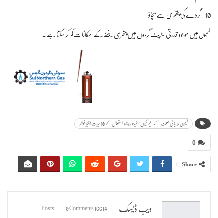
10. گردے کی پتھری سے بچاؤ
لیموں میں موجود قدرتی سٹریٹ گردوں میں پتھری بننے کے امکانات کم کر سکتا ہے۔
لیموں ملا پانی صحت کے لیے کیوں مفید؟ روزانہ استعمال کے 10 حیرت انگیز فوائد
0
Share
ویب ڈیسک
0 Comments
16614 Posts