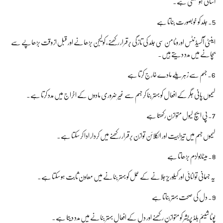
آسانی ہو سکتی ہے۔
5. جلد کو خوبصورت بناتا ہے
اینٹی آکسیڈنٹس اور وٹامن سی جلد کی تازگی برقرار رکھنے، کولیجن بڑھانے اور قبل از وقت بڑھاپے سے
بچانے میں مدد دیتے ہیں۔
6. جسم سے زہریلے مادے خارج کرتا ہے
لیموں پانی جگر کے افعال کو بہتر بنا کر جسم سے غیر ضروری مادوں کے اخراج میں مدد کرتا ہے۔
7. پی ایچ لیول متوازن رکھتا ہے
لیموں جسم میں تیزابیت اور الکلائن توازن برقرار رکھنے میں کردار ادا کر سکتا ہے۔
8. میٹابولزم بڑھاتا ہے
یہ جسمانی توانائی اور کیلوریز جلانے کے عمل کو بہتر بنانے میں معاون ثابت ہو سکتا ہے۔
9. دل کی صحت بہتر بناتا ہے
پوٹاشیئم بلڈ پریشر کو متوازن رکھنے اور دل کے افعال بہتر بنانے میں مدد دیتا ہے۔