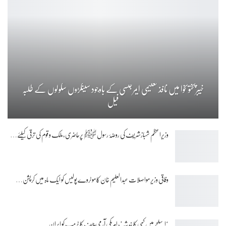
خیبرپختونخوا میں نافذ تعلیمی ایمرجنسی کے باوجود سینکڑوں سکولوں کے طلبہ
فیل
وزیراعظم شہبازشریف کی روضۂ رسول ﷺ پرحاضری،ملک و قوم کی ترقی کیلئے…
وفاقی وزیر مواصلات عبدالعلیم خان کا موٹروے پولیس کو ایک ماہ میں کرپشن…
‘اسلحے میں کمی کا خدشہ’؛ امریکی آرمی چیف کا ٹرمپ کو ایران…