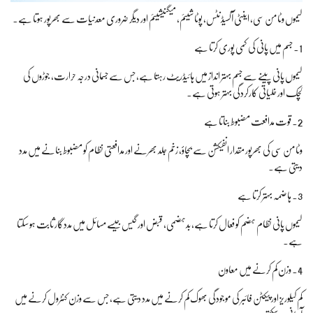
لیموں وٹامن سی، اینٹی آکسیڈنٹس، پوٹاشیئم، میگنیشیئم اور دیگر ضروری معدنیات سے بھرپور ہوتا ہے۔
1. جسم میں پانی کی کمی پوری کرتا ہے
لیموں پانی پینے سے جسم بہتر انداز میں ہائیڈریٹ رہتا ہے، جس سے جسمانی درجہ حرارت، جوڑوں کی
لچک اور خلیاتی کارکردگی بہتر ہوتی ہے۔
2. قوت مدافعت مضبوط بناتا ہے
وٹامن سی کی بھرپور مقدار انفیکشن سے بچاؤ، زخم جلد بھرنے اور مدافعتی نظام کو مضبوط بنانے میں مدد
دیتی ہے۔
3. ہاضمہ بہتر کرتا ہے
لیموں پانی نظام ہضم کو فعال کرتا ہے، بدہضمی، قبض اور گیس جیسے مسائل میں مددگار ثابت ہو سکتا
ہے۔
4. وزن کم کرنے میں معاون
کم کیلوریز اور پیکٹن فائبر کی موجودگی بھوک کم کرنے میں مدد دیتی ہے، جس سے وزن کنٹرول کرنے میں