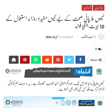
عام خبریں
تازہ ترین
لیموں ملا پانی صحت کے لیے کیوں مفید؟ روزانہ استعمال کے
10 حیرت انگیز فوائد
By
ویب ڈیسک
Last updated
مئی 19, 2026
0
Share
لیموں ملا پانی دنیا بھر میں ایک سادہ مگر انتہائی مفید مشروب سمجھا جاتا ہے۔ یہ نہ صرف جسم کو تازگی
فراہم کرتا ہے بلکہ کئی طبی فوائد بھی رکھتا ہے۔