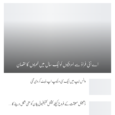
اے آئی فراڈ سے امریکیوں کو ایک سال میں کھربوں کا نقصان
واٹس ایپ میں ایک نئی دلچسپ اپ ڈیٹ کر دی گئی
ڈیجیٹل معیشت کے فروغ کیلئے نیشنل کنیکٹیوٹی پلان کو حتمی شکل دینے کا…