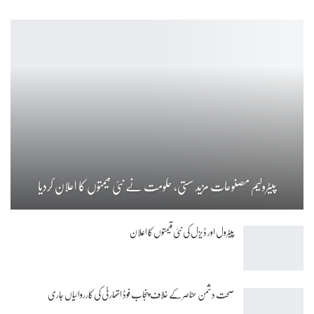
پیٹرولیم مصنوعات مزید سستی، حکومت نے نئی قیمتوں کا اعلان کردیا
پیٹرول اور ڈیزل کی نئی قیمتوں کا اعلان
صحت دشمن عناصر کے خلاف پنجاب فوڈ اتھارٹی کی کارروائیاں جاری