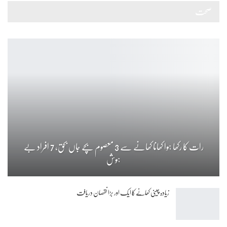
صحت
رات کا رکھا ہوا کھانا کھانے سے 3 معصوم بچے جاں بحق، 7 افراد بے
ہوش
زیادہ چینی کھانے کا ایک اور بڑا نقصان دریافت