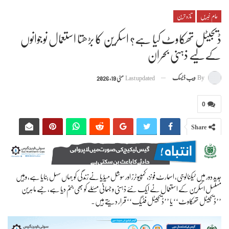
عام خبریں
تازہ ترین
ڈیجیٹل تھکاوٹ کیا ہے؟ اسکرین کا بڑھتا استعمال نوجوانوں
کےلیے ذہنی بحران
By
ویب ڈیسک
Last updated
مئی 19, 2026
0
Share
جدید دور میں ٹیکنالوجی، اسمارٹ فونز، کمپیوٹرز اور سوشل میڈیا نے زندگی کو جہاں سہل بنایا ہے، وہیں
مسلسل اسکرین کے استعمال نے ایک نئے ذہنی و جسمانی مسئلے کو بھی جنم دیا ہے، جسے ماہرین
’’ڈیجیٹل تھکاوٹ‘‘ یا ’’ڈیجیٹل فٹیگ‘‘ قرار دیتے ہیں۔