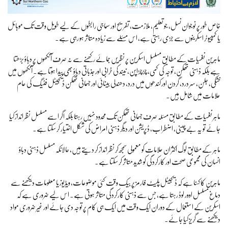
خاص طور پر نوجوان نسل، جو تعلیم، ملازمت، تفریح اور سماجی رابطوں کے لیے طویل وقت تک موبائل
یا کمپیوٹر اسکرینوں سے جڑی رہتی ہے، اس مسئلے سے زیادہ متاثر ہو رہی ہے۔
ماہرینِ نفسیات کے مطابق مسلسل اسکرین پر نظریں جمائے رکھنے سے نہ صرف آنکھوں پر دباؤ بڑھتا
ہے بلکہ ذہنی تھکن، توجہ کی کمی، چڑچڑاپن، نیند کی خرابی اور جذباتی دباؤ بھی پیدا ہوتا ہے۔ آنکھوں میں
خشکی، جلن، سر درد، گردن اور کندھوں میں درد، دھندلی بینائی اور جسمانی تھکن ڈیجیٹل فٹیگ کی عام
علامات میں شامل ہیں۔
ماہر نفسیات کے مطابق مسئلہ صرف جسمانی تھکن تک محدود نہیں رہتا بلکہ اگر اسے مسلسل نظر انداز کیا
جائے تو یہ بے چینی، اضطراب، ڈپریشن اور دیگر ذہنی امراض کی شکل اختیار کر سکتا ہے۔
ماہر کے مطابق لوگ اکثر ان علامات کو معمولی سمجھ کر نظر انداز کر دیتے ہیں، حالانکہ مسلسل ذہنی دباؤ
انسان کی مجموعی صحت اور کارکردگی کو شدید متاثر کر سکتا ہے۔
ماہرین کا کہنا ہے کہ ڈیجیٹل پلیٹ فارمز پر بیک وقت کئی موضوعات، ویڈیوز یا معلومات دیکھنے سے
دماغ مسلسل اوور لوڈ رہتا ہے، جس سے ذہنی کارکردگی متاثر ہوتی ہے۔ اس لیے ضروری ہے کہ
اسکرین کے استعمال کے دوران ایک وقت میں ایک ہی کام پر توجہ دی جائے اور غیر ضروری مواد
دیکھنے سے گریز کیا جائے۔