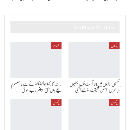
You Might Also Like
پاکستان
صحت
تعلیمی اداروں میں 31 اگست تک چھٹیوں
رات کا رکھا ہوا کھانا کھانے سے 3 معصوم
کی خبریں ! اصل حقیقت سامنے آگئی
بچے جاں بحق، 7 افراد بے ہوش
پاکستان
پاکستان