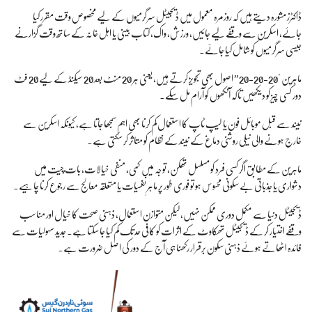
ڈاکٹرز مشورہ دیتے ہیں کہ روزمرہ معمول میں ڈیجیٹل سرگرمیوں کے لیے مخصوص وقت مقرر کیا
جائے، اسکرین سے وقفے لیے جائیں، ورزش، واک، کتاب بینی یا اہل خانہ کے ساتھ وقت گزارنے
جیسی سرگرمیوں کو شامل کیا جائے۔
ماہرین "20-20-20” اصول بھی تجویز کرتے ہیں، یعنی ہر 20 منٹ بعد 20 سیکنڈ کے لیے 20 فٹ
دور کسی چیز کو دیکھیں تاکہ آنکھوں کو آرام مل سکے۔
نیند سے قبل موبائل فون یا لیپ ٹاپ کا استعمال کم کرنا بھی اہم سمجھا جاتا ہے، کیونکہ اسکرین سے
خارج ہونے والی نیلی روشنی دماغ کے نیند کے نظام کو متاثر کر سکتی ہے۔
ماہرین کے مطابق اگر کسی فرد کو مسلسل تھکن، توجہ میں کمی، منفی خیالات، بات چیت میں
دشواری یا جذباتی بے سکونی محسوس ہو تو فوری طور پر ماہرِ نفسیات یا متعلقہ معالج سے رجوع کرنا چاہیے۔
ڈیجیٹل دنیا سے مکمل دوری ممکن نہیں، لیکن متوازن استعمال، ذہنی صحت کا خیال اور مناسب
وقفے اختیار کر کے ڈیجیٹل تھکاوٹ کے اثرات کو کافی حد تک کم کیا جا سکتا ہے۔ جدید سہولیات سے
فائدہ اٹھاتے ہوئے ذہنی سکون برقرار رکھنا ہی آج کے دور کی اصل ضرورت ہے۔