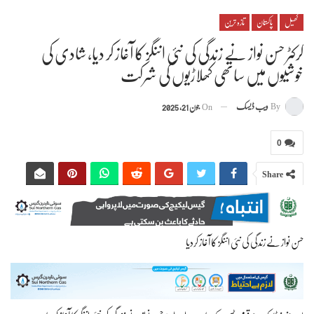
کھیل
پاکستان
تازہ ترین
کرکٹر حسن نواز نے زندگی کی نئی اننگز کا آغاز کر دیا، شادی کی
خوشیوں میں ساتھی کھلاڑیوں کی شرکت
By
ویب ڈیسک
On
جون 21, 2025
0
Share
حسن نواز نے زندگی کی نئی اننگز کا آغاز کردیا