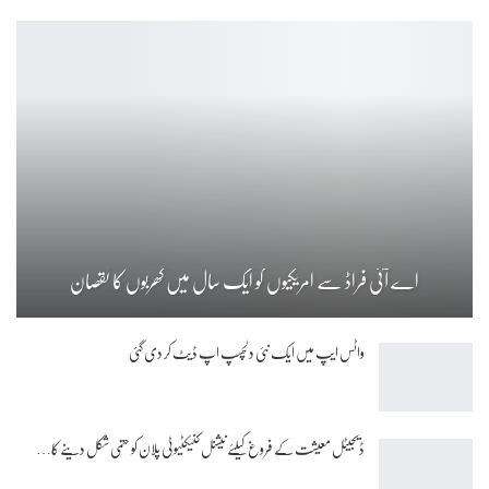
اے آئی فراڈ سے امریکیوں کو ایک سال میں کھربوں کا نقصان
واٹس ایپ میں ایک نئی دلچسپ اپ ڈیٹ کر دی گئی
ڈیجیٹل معیشت کے فروغ کیلئے نیشنل کنیکٹیوٹی پلان کو حتمی شکل دینے کا…