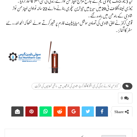
لیہ (نیوز ڈیسک) قومی ٹیم کے جارح مزاج اوپنر حسن نواز نے زندگی کی نئی اننگز کا آغاز کردیا۔
نیوزی لینڈ کیخلاف ٹی20 میں سیریز میں تیز ترین سنچری بنانے والے 22 سالہ نوجوان اوپنر حسن نواز
شادی کے بندھن میں بندھ گئے۔
قومی کرکٹر نے اپنی شادی کی تصاویر سوشل میڈیا پلیٹ فارم پر شیئر کرتے ہوئے لکھا کہ الحمد اللہ،، نئے
سفر کا آغاز!۔
کرکٹر حسن نواز نے زندگی کی نئی اننگز کا آغاز کر دیا، شادی کی خوشیوں میں ساتھی کھلاڑیوں کی شرکت
0
Share