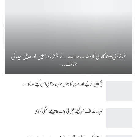
غیر قانونی پیوندکاری کا مقدمہ، عدالت نے ڈاکٹر نادرحسین اور عدیل حیدر کی
ضمانت…
پاکستان، ترکیے اور سعودیہ کا دفاعی معاہدہ علاقائی امن کیلئے مددگار…
نیپرا نے ملک بھر کیلئے بجلی فی یونٹ 75 پیسے مہنگی کردی