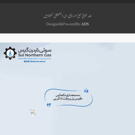
جملہ حقوق بحق ادارہ ڈیلی دی ڈیسٹینیشن محفوظ ہیں
Designed & Powered By:
ADS