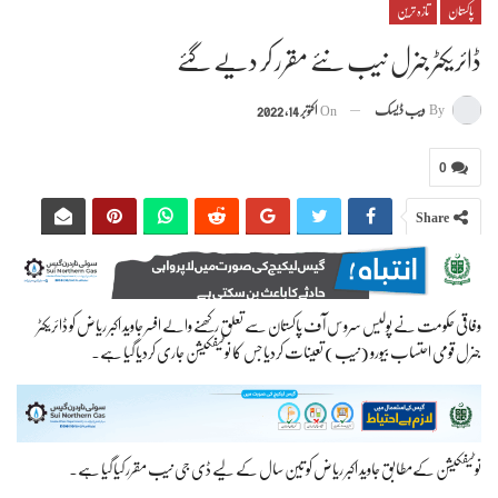
پاکستان
تازہ ترین
ڈائریکٹر جنرل نیب نئے مقرر کر دیے گئے
By
ویب ڈیسک
On
اکتوبر 14, 2022
0
Share
وفاقی حکومت نے پولیس سروس آف پاکستان سے تعلق رکھنے والے افسر جاوید اکبر ریاض کو ڈائریکٹر
جنرل قومی احتساب بیورو (نیب) تعینات کردیا جس کا نوٹیفکیشن جاری کردیا گیا ہے۔
نوٹیفکیشن کےمطابق جاوید اکبر ریاض کو تین سال کے لیے ڈی جی نیب مقرر کیا گیا ہے۔