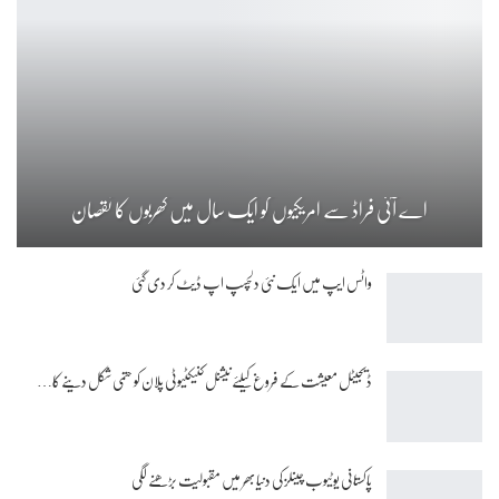
اے آئی فراڈ سے امریکیوں کو ایک سال میں کھربوں کا نقصان
واٹس ایپ میں ایک نئی دلچسپ اپ ڈیٹ کر دی گئی
ڈیجیٹل معیشت کے فروغ کیلئے نیشنل کنیکٹیوٹی پلان کو حتمی شکل دینے کا…
پاکستانی یوٹیوب چینلز کی دنیا بھر میں مقبولیت بڑھنے لگی