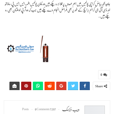
جاوید اکبر ریاض کراچی پولیس میں اہم عہدوں پر فلائز رہ چکے ہیں وہ ٹاؤن پولیس افسر، ایس ایس پی ساؤتھ
اور ڈی آئی جی کرائم برانچ کے طور پر بھی فرائض انجام دے چکے ہیں جب کہ وہ آر پی او ملتان بھی رہ
چکے ہیں۔
0
Share
ویب ڈیسک
0 Comments
7297 Posts