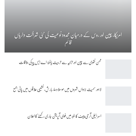
امریکا، چین اور روس کے درمیان محدود نوعیت کی نئی شراکت داریاں
قائم
محسن نقوی سے چین اور ترکیہ سے تربیت یافتہ اے ایس پیز کی ملاقات
لاہور سمیت جڑواں شہروں میں موسلادھار بارش، نشیبی علاقوں میں پانی جمع
اسرائیلی آرمی چیف کا غزہ میں فوجی آپریشن جاری رکھنے کا اعلان