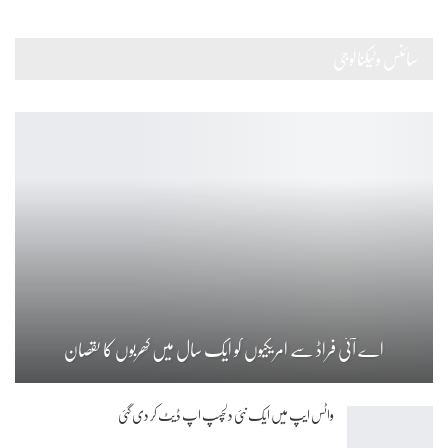
سائنس وٹیکنالوجی
اے آئی فراڈ سے امریکیوں کو ایک سال میں کھربوں کا نقصان
واٹس ایپ میں ایک نئی دلچسپ اپ ڈیٹ کر دی گئی