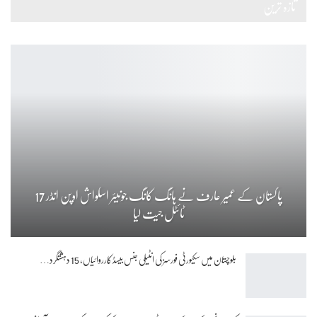
تازہ ترین
پاکستان کے عمیر عارف نے ہانگ کانگ جونیئر اسکواش اوپن انڈر 17
ٹائٹل جیت لیا
بلوچستان میں سکیورٹی فورسز کی انٹیلی جنس بیسڈ کارروائیاں، 15 دہشتگرد…