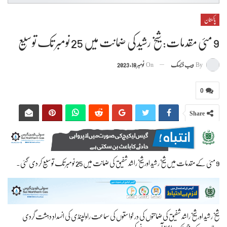
پاکستان
9 مئی مقدمات: شیخ رشید کی ضمانت میں 25 نومبر تک توسیع
By
ویب ڈیسک
On
نومبر 18, 2023
0
Share
9 مئی کے مقدمات میں شیخ رشید اور شیخ راشد شفیق کی ضمانت میں 25 نومبر تک توسیع کر دی گئی۔
شیخ رشید اور شیخ راشد شفیق کی ضمانتوں کی درخواستوں کی سماعت راولپنڈی کی انسدادِ دہشت گردی