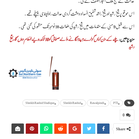
عدالت کے جج ملک اعجاز آصف نے کی۔
اس موقع پر شیخ رشید اور شیخ راشد شفیق انسداد دہشت گردی عدالت راولپنڈی پہنچے تھے۔
اس سے قبل 9 مئی کے مقدمات میں شیخ رشید کی ضمانت 18 نومبر تک منظور کی گئی تھی۔
مزید پڑھیں:
چلے کے دن کہاں گزارے؟ پتہ لگانے والے صحافی کو 10 لاکھ روپے انعام دوں گا، شیخ
رشید
#Sheikh Rashid Shafique
#Sheikh Rashid
#Rawalpindi
#PTI
0
Share