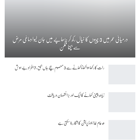
درمیانی عمر میں 3 چیزوں کا خیال رکھ کر بڑھاپے میں جان لیوا دماغی مرض
سے بچنا ممکن
رات کا رکھا ہوا کھانا کھانے سے 3 معصوم بچے جاں بحق، 7 افراد بے ہوش
زیادہ چینی کھانے کا ایک اور بڑا نقصان دریافت
وہ عام غذا جو ڈپریشن کا شکار بنا سکتی ہے