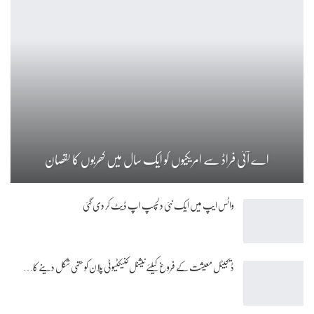
اے آئی فراڈ سے امریکیوں کو ایک سال میں کھربوں کا نقصان
واٹس ایپ میں ایک نئی دلچسپ اپ ڈیٹ کر دی گئی
ڈیجیٹل معیشت کے فروغ کیلئے نیشنل کنیکٹیوٹی پلان کو حتمی شکل دینے کا…