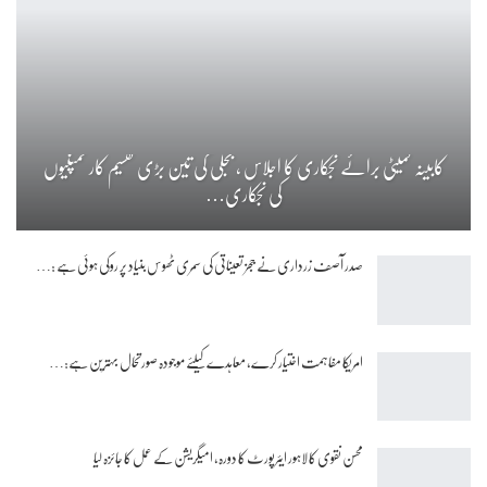
کابینہ کمیٹی برائے نجکاری کا اجلاس ، بجلی کی تین بڑی تقسیم کار کمپنیوں
کی نجکاری…
صدر آصف زرداری نے ججز تعیناتی کی سمری ٹھوس بنیاد پر روکی ہوئی ہے :…
امریکا مفاہمت اختیار کرے، معاہدے کیلئے موجودہ صورتحال بہترین ہے:…
محسن نقوی کا لاہور ایئرپورٹ کا دورہ، امیگریشن کے عمل کا جائزہ لیا