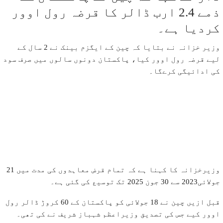
ذمے 2.4 ارب ڈالر کا قرضہ رول اوور
کردیا ہے۔
وزیر خزانہ نے بتایا کہ چین کے ایگزم بینک نے 2 سال کے
لیے قرضہ رول اوور کیا، پاکستان دونوں سالوں میں صرف سود
کی ادائیگی کرےگا۔
وزیرخزانہ کا کہنا ہے کہ تمام قرض معاہدوں کی مدت میں 21
جولائی2023 سے 30 جون 2025 تک توسیع کی گئی ہے۔
قبل ازیں چین نے 18 جولائی کو پاکستان کے 60 کروڑ ڈالر رول
اوور کیے جس کی تصدیق وزیراعظم شہباز شریف نے کی تھی۔