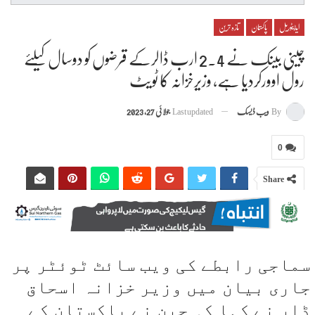
ایڈیٹوریل
پاکستان
تازہ ترین
چینی بینک نے 2.4 ارب ڈالرکے قرضوں کو دوسال کیلئے
رول اوورکردیا ہے، وزیرخزانہ کا ٹویٹ
By
ویب ڈیسک
Last updated
جولائی 27, 2023
0
Share
سماجی رابطے کی ویب سائٹ ٹوئٹر پر
جاری بیان میں وزیر خزانہ اسحاق
ڈار نے کہا کہ چین نے پاکستان کے