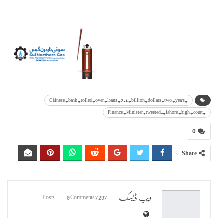
#Chinese #bank #rolled #over #loans #2.4 #billion #dollars #two #years
#Finance #Minister #tweeted.#lahore #high #court
0
Share
ویب ڈیسک
0 Comments
7297 Posts